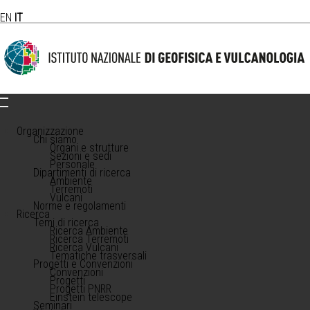
EN
IT
Organizzazione
Chi siamo
Organi e strutture
Sezioni e sedi
Personale
Dipartimenti di ricerca
Ambiente
Terremoti
Vulcani
Norme e regolamenti
Ricerca
Temi di ricerca
Ricerca Ambiente
Ricerca Terremoti
Ricerca Vulcani
Tematiche trasversali
Progetti e Convenzioni
Convenzioni
Progetti
Progetti PNRR
Einstein telescope
Seminari