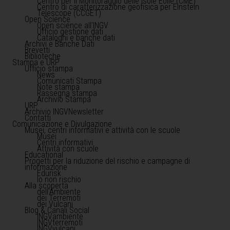
Centro per il Monitoraggio delle Isole Eolie (CME)
Centro di caratterizzazione geofisica per Einstein
Telescope (CCGET)
Open Science
Open science all'INGV
Ufficio gestione dati
Cataloghi e banche dati
Archivi e Banche Dati
Brevetti
Biblioteche
Stampa e URP
Ufficio stampa
News
Comunicati Stampa
Note stampa
Rassegna stampa
Archivio Stampa
URP
Archivio INGVNewsletter
Contatti
Comunicazione e Divulgazione
Musei, centri informativi e attività con le scuole
Musei
Centri informativi
Attività con scuole
Educational
Progetti per la riduzione del rischio e campagne di
informazione
Edurisk
Io non rischio
Alla scoperta
dell'Ambiente
dei Terremoti
dei Vulcani
Blog & Canali Social
INGVambiente
INGVterremoti
INGVvulcani