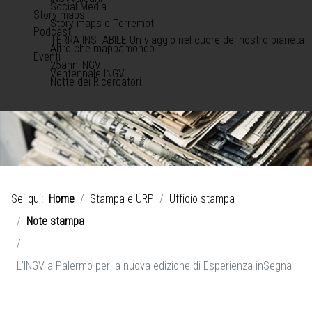
Social Media
Story maps
Story maps e Terremoti
Podcast
TERRA INSTABILE Un viaggio nel cuore del nostro pianeta
Altro che mappamondo
Eventi
25anniINGV
Ventennale INGV
Notte dei Ricercatori
Sei qui:
Home
Stampa e URP
Ufficio stampa
Note stampa
L’INGV a Palermo per la nuova edizione di Esperienza inSegna