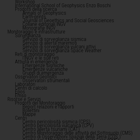
Workshop
International School of Geophysics Enzo Boschi
Prodotti della ricerca
Annals of Geophysics
Earth-prints
Journal of Geoethics and Social Geosciences
Collane editoriali INGV
Monografie INGV
Monitoraggio e infrastrutture
Sorveglianza
Servizio di sorveglianza sismica
Servizio di allerta maremoti
Servizio di sorveglianza vulcani attivi
Servizio di sorveglianza Space Weather
Reti di monitoraggio
l'INGV e le sue reti
Attività in emergenza
Emergenze sismiche
Emergenze vulcaniche
Gruppi di emergenza
Osservatori Geofisici
Osservatori strumentali
Laboratori
Centri di calcolo
Epos
Emso
Risorse e Servizi
Prodotti del Monitoraggio
Report relazioni e rapporti
Bollettini
Mappe
Centri
Centro pericolosità sismica (CPS)
Centro pericolosità vulcanica (CPV)
Centro allerta tsunami (CAT)
Centro Monitoraggio delle attività del Sottosuolo (CMS)
Centro di Osservazioni Spaziali della Terra (COS )