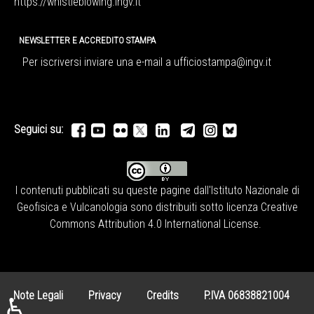
https://whistleblowing.ingv.
it
NEWSLETTER E ACCREDITO STAMPA
Per iscriversi inviare una e-mail a
ufficiostampa@ingv.it
Seguici su:
I contenuti pubblicati su queste pagine dall'
Istituto Nazionale di
Geofisica e Vulcanologia
sono distribuiti sotto licenza
Creative
Commons Attribution 4.0 International License
.
Note Legali
Privacy
Credits
P.IVA 06838821004
♿