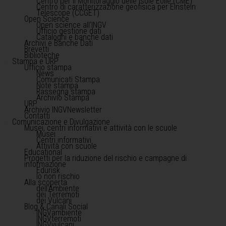
Centro per il Monitoraggio delle Isole Eolie (CME)
Centro di caratterizzazione geofisica per Einstein
Telescope (CCGET)
Open Science
Open science all'INGV
Ufficio gestione dati
Cataloghi e banche dati
Archivi e Banche Dati
Brevetti
Biblioteche
Stampa e URP
Ufficio stampa
News
Comunicati Stampa
Note stampa
Rassegna stampa
Archivio Stampa
URP
Archivio INGVNewsletter
Contatti
Comunicazione e Divulgazione
Musei, centri informativi e attività con le scuole
Musei
Centri informativi
Attività con scuole
Educational
Progetti per la riduzione del rischio e campagne di
informazione
Edurisk
Io non rischio
Alla scoperta
dell'Ambiente
dei Terremoti
dei Vulcani
Blog & Canali Social
INGVambiente
INGVterremoti
INGVvulcani