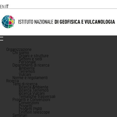
EN
IT
Organizzazione
Chi siamo
Organi e strutture
Sezioni e sedi
Personale
Dipartimenti di ricerca
Ambiente
Terremoti
Vulcani
Norme e regolamenti
Ricerca
Temi di ricerca
Ricerca Ambiente
Ricerca Terremoti
Ricerca Vulcani
Tematiche trasversali
Progetti e Convenzioni
Convenzioni
Progetti
Progetti PNRR
Einstein telescope
Seminari