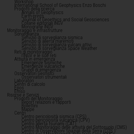
Workshop
International School of Geophysics Enzo Boschi
Prodotti della ricerca
Annals of Geophysics
Earth-prints
Journal of Geoethics and Social Geosciences
Collane editoriali INGV
Monografie INGV
Monitoraggio e infrastrutture
Sorveglianza
Servizio di sorveglianza sismica
Servizio di allerta maremoti
Servizio di sorveglianza vulcani attivi
Servizio di sorveglianza Space Weather
Reti di monitoraggio
l'INGV e le sue reti
Attività in emergenza
Emergenze sismiche
Emergenze vulcaniche
Gruppi di emergenza
Osservatori Geofisici
Osservatori strumentali
Laboratori
Centri di calcolo
Epos
Emso
Risorse e Servizi
Prodotti del Monitoraggio
Report relazioni e rapporti
Bollettini
Mappe
Centri
Centro pericolosità sismica (CPS)
Centro pericolosità vulcanica (CPV)
Centro allerta tsunami (CAT)
Centro Monitoraggio delle attività del Sottosuolo (CMS)
Centro di Osservazioni Spaziali della Terra (COS )