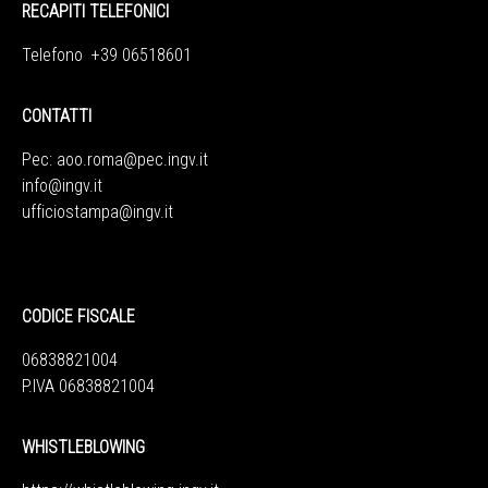
RECAPITI TELEFONICI
Telefono +39 06518601
CONTATTI
Pec:
aoo.roma@pec.ingv.it
info@ingv.it
ufficiostampa@ingv.it
CODICE FISCALE
06838821004
P.IVA 06838821004
WHISTLEBLOWING