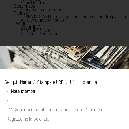
Social Media
Story maps
Story maps e Terremoti
Podcast
TERRA INSTABILE Un viaggio nel cuore del nostro pianeta
Altro che mappamondo
Eventi
25anniINGV
Ventennale INGV
Notte dei Ricercatori
Sei qui:
Home
Stampa e URP
Ufficio stampa
Note stampa
L’INGV per la Giornata Internazionale delle Donne e delle
Ragazze nella Scienza.