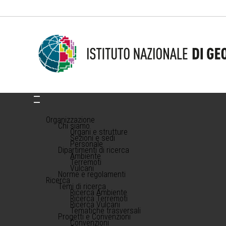
Organizzazione
Chi siamo
Organi e strutture
Sezioni e sedi
Personale
Dipartimenti di ricerca
Ambiente
Terremoti
Vulcani
Norme e regolamenti
Ricerca
Temi di ricerca
Ricerca Ambiente
Ricerca Terremoti
Ricerca Vulcani
Tematiche trasversali
Progetti e Convenzioni
Convenzioni