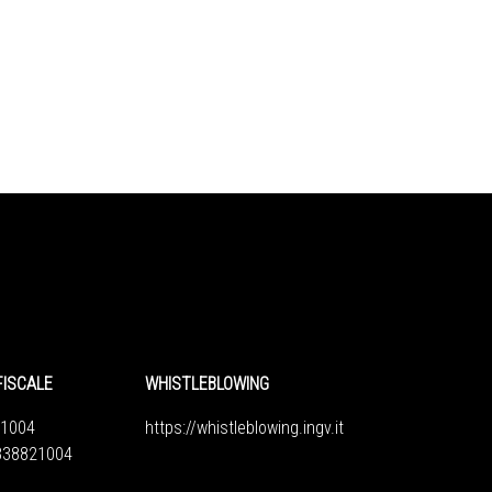
FISCALE
WHISTLEBLOWING
1004
https://whistleblowing.ingv.
it
6838821004