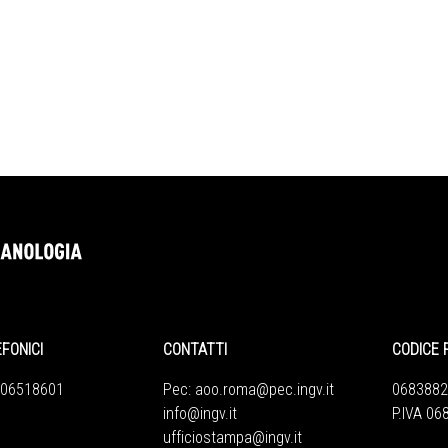
EFONICI
CONTATTI
CODICE 
 06518601
Pec:
aoo.roma@pec.ingv.it
0683882
info@ingv.it
P.IVA 0
ufficiostampa@ingv.it