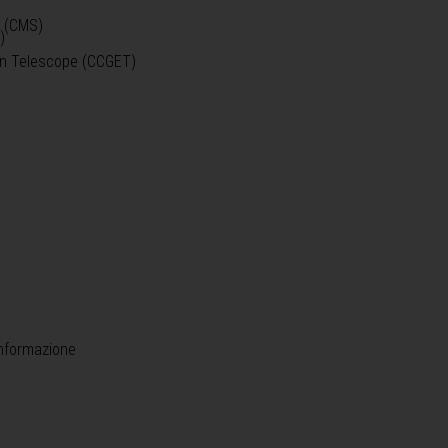
o (CMS)
)
)
ein Telescope (CCGET)
informazione