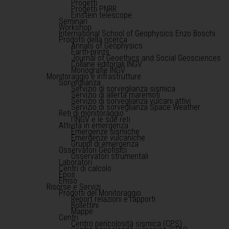
Progetti
Progetti PNRR
Einstein telescope
Seminari
Workshop
International School of Geophysics Enzo Boschi
Prodotti della ricerca
Annals of Geophysics
Earth-prints
Journal of Geoethics and Social Geosciences
Collane editoriali INGV
Monografie INGV
Monitoraggio e infrastrutture
Sorveglianza
Servizio di sorveglianza sismica
Servizio di allerta maremoti
Servizio di sorveglianza vulcani attivi
Servizio di sorveglianza Space Weather
Reti di monitoraggio
l'INGV e le sue reti
Attività in emergenza
Emergenze sismiche
Emergenze vulcaniche
Gruppi di emergenza
Osservatori Geofisici
Osservatori strumentali
Laboratori
Centri di calcolo
Epos
Emso
Risorse e Servizi
Prodotti del Monitoraggio
Report relazioni e rapporti
Bollettini
Mappe
Centri
Centro pericolosità sismica (CPS)