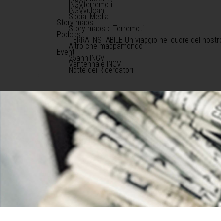
INGVterremoti
INGVvulcani
Social Media
Story maps
Story maps e Terremoti
Podcast
TERRA INSTABILE Un viaggio nel cuore del nostr
Altro che mappamondo
Eventi
25anniINGV
Ventennale INGV
Notte dei Ricercatori