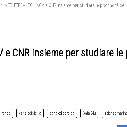
MEDITERRANEO | INGV e CNR insieme per studiare le profondità de
e CNR insieme per studiare le 
erraneo
canaledisicilia
canaledicorsica
Gaia Blu
scienze marin