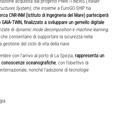
entazione acquisita dal progetto PNRR ITINERIS (
Italian
ructures System)
, che insieme a EuroGO-SHIP ha
erca CNR-INM (Istituto di Ingegneria del Mare) parteciperà
 GAIA-TWIN, finalizzato a sviluppare un gemello digitale
nzate di
dynamic mode decomposition
e
machine learning
,
vi che consentano di supportare la sicurezza nella
a gestione del ciclo di vita della nave.
embre con l’arrivo al porto di La Spezia,
rappresenta un
le conoscenze oceanografiche
, con l’obiettivo di
internazionale, nonché l’adozione di tecnologie
gia