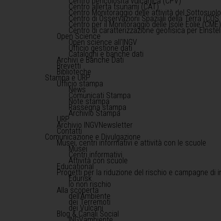
Centro pericolosità vulcanica (CPV)
Centro allerta tsunami (CAT)
Centro Monitoraggio delle attività del Sottosuol
Centro di Osservazioni Spaziali della Terra (COS 
Centro per il Monitoraggio delle Isole Eolie (CME
Centro di caratterizzazione geofisica per Einst
Open Science
Open science all'INGV
Ufficio gestione dati
Cataloghi e banche dati
Archivi e Banche Dati
Brevetti
Biblioteche
Stampa e URP
Ufficio stampa
News
Comunicati Stampa
Note stampa
Rassegna stampa
Archivio Stampa
URP
Archivio INGVNewsletter
Contatti
Comunicazione e Divulgazione
Musei, centri informativi e attività con le scuole
Musei
Centri informativi
Attività con scuole
Educational
Progetti per la riduzione del rischio e campagne di 
Edurisk
Io non rischio
Alla scoperta
dell'Ambiente
dei Terremoti
dei Vulcani
Blog & Canali Social
INGVambiente