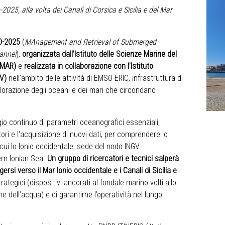
5, alla volta dei Canali di Corsica e Sicilia e del Mar
CO-2025
(
MAnagement and Retrieval of Submerged
hannel
),
organizzata dall’Istituto delle Scienze Marine del
SMAR)
e
realizzata in collaborazione con l’Istituto
GV)
nell’ambito delle attività di EMSO ERIC, infrastruttura di
lorazione degli oceani e dei mari che circondano
ggio continuo di parametri oceanografici essenziali,
ri e l'acquisizione di nuovi dati, per comprendere lo
 cui lo Ionio occidentale, sede del nodo INGV
ern Ionian Sea.
Un gruppo di ricercatori e tecnici salperà
ersi verso il Mar Ionio occidentale e i Canali di Sicilia e
rategici (dispositivi ancorati al fondale marino volti allo
he dell’acqua) e di garantirne l’operatività nel lungo