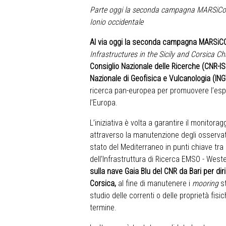
Parte oggi la seconda campagna MARSiCo-202
Ionio occidentale
Al via oggi la seconda campagna MARSi
Infrastructures in the Sicily and Corsica C
Consiglio Nazionale delle Ricerche (CNR-I
Nazionale di Geofisica e Vulcanologia (IN
ricerca pan-europea per promuovere l’esp
l’Europa.
L’iniziativa è volta a garantire il monitora
attraverso la manutenzione degli osservato
stato del Mediterraneo in punti chiave tra
dell’Infrastruttura di Ricerca EMSO - West
sulla nave Gaia Blu del CNR da Bari per dirig
Corsica,
al fine di manutenere i
mooring
st
studio delle correnti o delle proprietà fisic
termine.