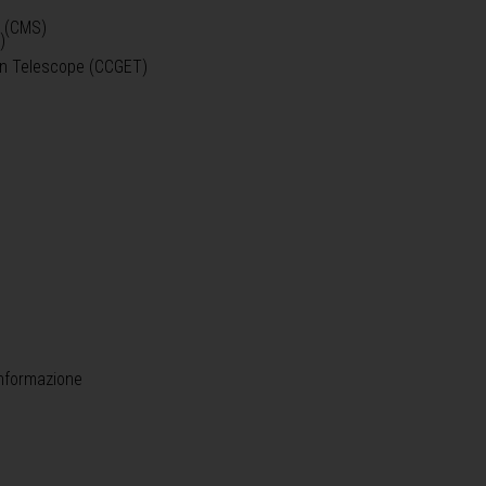
o (CMS)
)
)
ein Telescope (CCGET)
informazione