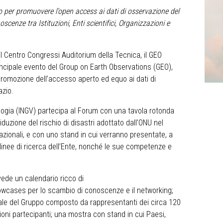
llo per promuovere l’open access ai dati di osservazione del
cenze tra Istituzioni, Enti scientifici, Organizzazioni e
il Centro Congressi Auditorium della Tecnica, il GEO
rincipale evento del Group on Earth Observations (GEO),
a promozione dell’accesso aperto ed equo ai dati di
azio.
ologia (INGV) partecipa al Forum con una tavola rotonda
iduzione del rischio di disastri adottato dall’ONU nel
rnazionali, e con uno stand in cui verranno presentate, a
 linee di ricerca dell’Ente, nonché le sue competenze e
ede un calendario ricco di
owcases per lo scambio di conoscenze e il networking;
nale del Gruppo composto da rappresentanti dei circa 120
oni partecipanti; una mostra con stand in cui Paesi,