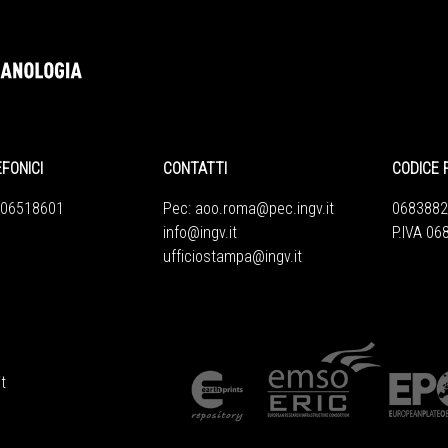
EFONICI
CONTATTI
CODICE 
 06518601
Pec:
aoo.roma@pec.ingv.it
0683882
info@ingv.it
P.IVA 0
ufficiostampa@ingv.it
t