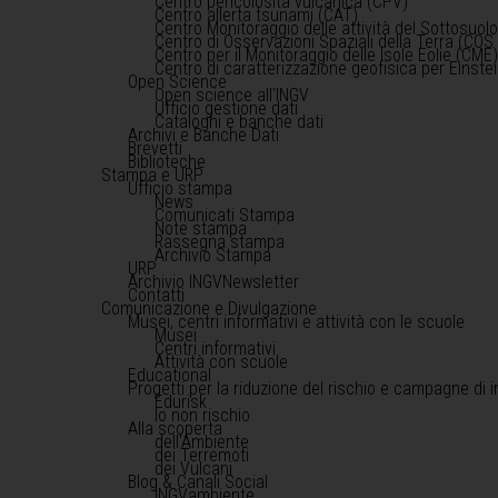
Centro pericolosità vulcanica (CPV)
Centro allerta tsunami (CAT)
Centro Monitoraggio delle attività del Sottosuol
Centro di Osservazioni Spaziali della Terra (COS 
Centro per il Monitoraggio delle Isole Eolie (CME
Centro di caratterizzazione geofisica per Einst
Open Science
Open science all'INGV
Ufficio gestione dati
Cataloghi e banche dati
Archivi e Banche Dati
Brevetti
Biblioteche
Stampa e URP
Ufficio stampa
News
Comunicati Stampa
Note stampa
Rassegna stampa
Archivio Stampa
URP
Archivio INGVNewsletter
Contatti
Comunicazione e Divulgazione
Musei, centri informativi e attività con le scuole
Musei
Centri informativi
Attività con scuole
Educational
Progetti per la riduzione del rischio e campagne di 
Edurisk
Io non rischio
Alla scoperta
dell'Ambiente
dei Terremoti
dei Vulcani
Blog & Canali Social
INGVambiente