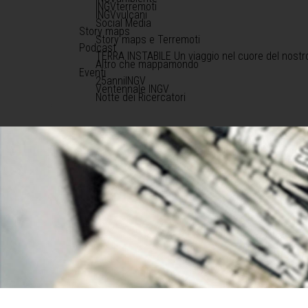
INGVterremoti
INGVvulcani
Social Media
Story maps
Story maps e Terremoti
Podcast
TERRA INSTABILE Un viaggio nel cuore del nostr
Altro che mappamondo
Eventi
25anniINGV
Ventennale INGV
Notte dei Ricercatori