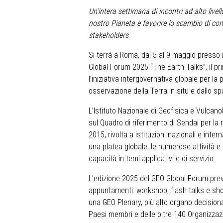
Un’intera settimana di incontri ad alto live
nostro Pianeta e favorire lo scambio di conos
stakeholders
Si terrà a Roma, dal 5 al 9 maggio presso 
Global Forum 2025 “The Earth Talks”, il p
l’iniziativa intergovernativa globale per l
osservazione della Terra in situ e dallo sp
L’Istituto Nazionale di Geofisica e Vulcan
sul Quadro di riferimento di Sendai per la r
2015, rivolta a istituzioni nazionali e inte
una platea globale, le numerose attività e
capacità in temi applicativi e di servizio.
L’edizione 2025 del GEO Global Forum prev
appuntamenti: workshop, flash talks e sh
una GEO Plenary, più alto organo decisio
Paesi membri e delle oltre 140 Organizzazi