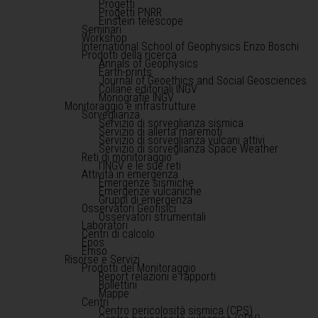
Progetti
Progetti PNRR
Einstein telescope
Seminari
Workshop
International School of Geophysics Enzo Boschi
Prodotti della ricerca
Annals of Geophysics
Earth-prints
Journal of Geoethics and Social Geosciences
Collane editoriali INGV
Monografie INGV
Monitoraggio e infrastrutture
Sorveglianza
Servizio di sorveglianza sismica
Servizio di allerta maremoti
Servizio di sorveglianza vulcani attivi
Servizio di sorveglianza Space Weather
Reti di monitoraggio
l'INGV e le sue reti
Attività in emergenza
Emergenze sismiche
Emergenze vulcaniche
Gruppi di emergenza
Osservatori Geofisici
Osservatori strumentali
Laboratori
Centri di calcolo
Epos
Emso
Risorse e Servizi
Prodotti del Monitoraggio
Report relazioni e rapporti
Bollettini
Mappe
Centri
Centro pericolosità sismica (CPS)