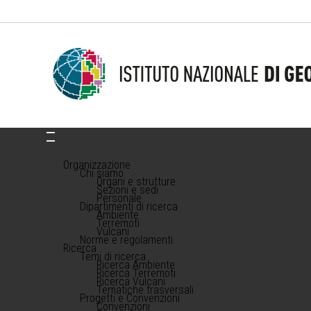
Organizzazione
Chi siamo
Organi e strutture
Sezioni e sedi
Personale
Dipartimenti di ricerca
Ambiente
Terremoti
Vulcani
Norme e regolamenti
Ricerca
Temi di ricerca
Ricerca Ambiente
Ricerca Terremoti
Ricerca Vulcani
Tematiche trasversali
Progetti e Convenzioni
Convenzioni