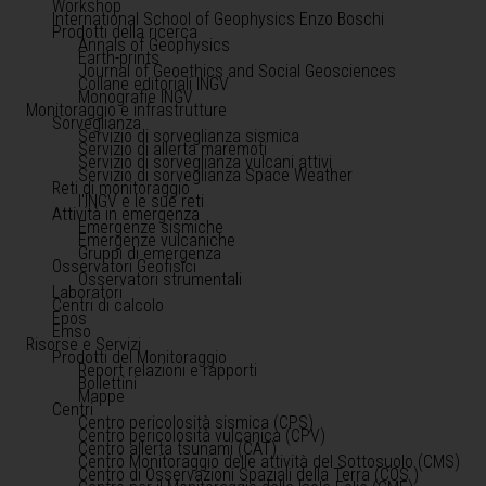
Workshop
International School of Geophysics Enzo Boschi
Prodotti della ricerca
Annals of Geophysics
Earth-prints
Journal of Geoethics and Social Geosciences
Collane editoriali INGV
Monografie INGV
Monitoraggio e infrastrutture
Sorveglianza
Servizio di sorveglianza sismica
Servizio di allerta maremoti
Servizio di sorveglianza vulcani attivi
Servizio di sorveglianza Space Weather
Reti di monitoraggio
l'INGV e le sue reti
Attività in emergenza
Emergenze sismiche
Emergenze vulcaniche
Gruppi di emergenza
Osservatori Geofisici
Osservatori strumentali
Laboratori
Centri di calcolo
Epos
Emso
Risorse e Servizi
Prodotti del Monitoraggio
Report relazioni e rapporti
Bollettini
Mappe
Centri
Centro pericolosità sismica (CPS)
Centro pericolosità vulcanica (CPV)
Centro allerta tsunami (CAT)
Centro Monitoraggio delle attività del Sottosuolo (CMS)
Centro di Osservazioni Spaziali della Terra (COS )