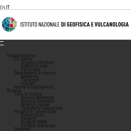
EN
IT
Organizzazione
Chi siamo
Organi e strutture
Sezioni e sedi
Personale
Dipartimenti di ricerca
Ambiente
Terremoti
Vulcani
Norme e regolamenti
Ricerca
Temi di ricerca
Ricerca Ambiente
Ricerca Terremoti
Ricerca Vulcani
Tematiche trasversali
Progetti e Convenzioni
Convenzioni
Progetti
Progetti PNRR
Einstein telescope
Seminari