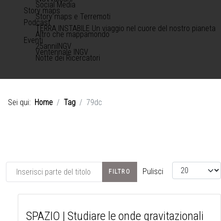
Social Media
Story maps
Story maps e Terremoti
Podcast
TERRA INSTABILE Un viaggio nel cuore del nostro pianeta
Altro che mappamondo
Eventi
25anniINGV
Ventennale INGV
Notte dei Ricercatori
Sei qui:
Home
Tag
79dc
Inserisci parte del titolo
Visualizza #
Pulisci
FILTRO
SPAZIO | Studiare le onde gravitazionali