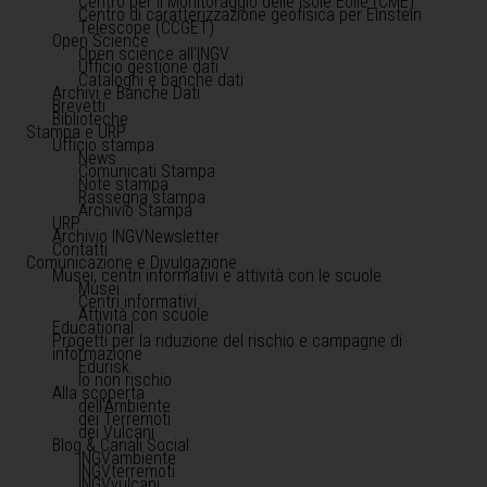
Centro per il Monitoraggio delle Isole Eolie (CME)
Centro di caratterizzazione geofisica per Einstein
Telescope (CCGET)
Open Science
Open science all'INGV
Ufficio gestione dati
Cataloghi e banche dati
Archivi e Banche Dati
Brevetti
Biblioteche
Stampa e URP
Ufficio stampa
News
Comunicati Stampa
Note stampa
Rassegna stampa
Archivio Stampa
URP
Archivio INGVNewsletter
Contatti
Comunicazione e Divulgazione
Musei, centri informativi e attività con le scuole
Musei
Centri informativi
Attività con scuole
Educational
Progetti per la riduzione del rischio e campagne di
informazione
Edurisk
Io non rischio
Alla scoperta
dell'Ambiente
dei Terremoti
dei Vulcani
Blog & Canali Social
INGVambiente
INGVterremoti
INGVvulcani