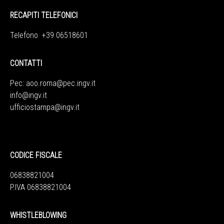
RECAPITI TELEFONICI
Telefono +39 06518601
CONTATTI
Pec:
aoo.roma@pec.ingv.it
info@ingv.it
ufficiostampa@ingv.it
CODICE FISCALE
06838821004
P.IVA 06838821004
WHISTLEBLOWING