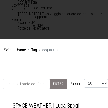
Social Media
Story maps
Story maps e Terremoti
Podcast
TERRA INSTABILE Un viaggio nel cuore del nostro pianeta
Altro che mappamondo
Eventi
25anniINGV
Ventennale INGV
Notte dei Ricercatori
Sei qui:
Home
Tag
acqua alta
Inserisci parte del titolo
Visualizza #
Pulisci
FILTRO
SPACE WEATHER | Luca Spogli