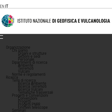
EN
IT
Organizzazione
Chi siamo
Organi e strutture
Sezioni e sedi
Personale
Dipartimenti di ricerca
Ambiente
Terremoti
Vulcani
Norme e regolamenti
Ricerca
Temi di ricerca
Ricerca Ambiente
Ricerca Terremoti
Ricerca Vulcani
Tematiche trasversali
Progetti e Convenzioni
Convenzioni
Progetti
Progetti PNRR
Einstein telescope
Seminari