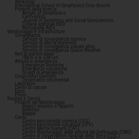
Workshop
International School of Geophysics Enzo Boschi
Prodotti della ricerca
Annals of Geophysics
Earth-prints
Journal of Geoethics and Social Geosciences
Collane editoriali INGV
Monografie INGV
Monitoraggio e infrastrutture
Sorveglianza
Servizio di sorveglianza sismica
Servizio di allerta maremoti
Servizio di sorveglianza vulcani attivi
Servizio di sorveglianza Space Weather
Reti di monitoraggio
l'INGV e le sue reti
Attività in emergenza
Emergenze sismiche
Emergenze vulcaniche
Gruppi di emergenza
Osservatori Geofisici
Osservatori strumentali
Laboratori
Centri di calcolo
Epos
Emso
Risorse e Servizi
Prodotti del Monitoraggio
Report relazioni e rapporti
Bollettini
Mappe
Centri
Centro pericolosità sismica (CPS)
Centro pericolosità vulcanica (CPV)
Centro allerta tsunami (CAT)
Centro Monitoraggio delle attività del Sottosuolo (CMS)
Centro di Osservazioni Spaziali della Terra (COS )