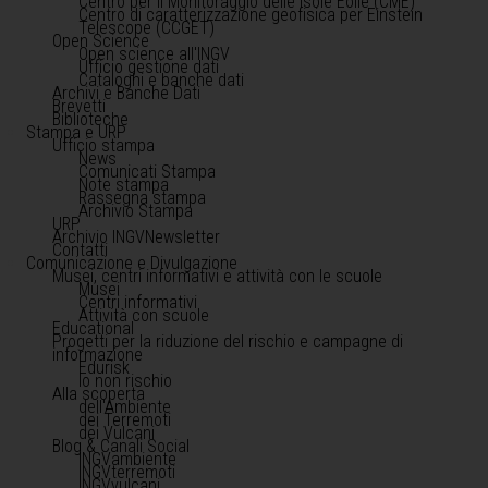
Centro per il Monitoraggio delle Isole Eolie (CME)
Centro di caratterizzazione geofisica per Einstein
Telescope (CCGET)
Open Science
Open science all'INGV
Ufficio gestione dati
Cataloghi e banche dati
Archivi e Banche Dati
Brevetti
Biblioteche
Stampa e URP
Ufficio stampa
News
Comunicati Stampa
Note stampa
Rassegna stampa
Archivio Stampa
URP
Archivio INGVNewsletter
Contatti
Comunicazione e Divulgazione
Musei, centri informativi e attività con le scuole
Musei
Centri informativi
Attività con scuole
Educational
Progetti per la riduzione del rischio e campagne di
informazione
Edurisk
Io non rischio
Alla scoperta
dell'Ambiente
dei Terremoti
dei Vulcani
Blog & Canali Social
INGVambiente
INGVterremoti
INGVvulcani