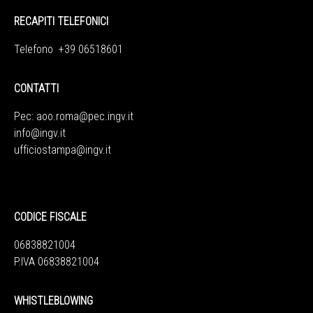
RECAPITI TELEFONICI
Telefono +39 06518601
CONTATTI
Pec:
aoo.roma@pec.ingv.it
info@ingv.it
ufficiostampa@ingv.it
CODICE FISCALE
06838821004
P.IVA 06838821004
WHISTLEBLOWING