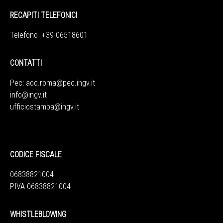
RECAPITI TELEFONICI
Telefono +39 06518601
CONTATTI
Pec:
aoo.roma@pec.ingv.it
info@ingv.it
ufficiostampa@ingv.it
CODICE FISCALE
06838821004
P.IVA 06838821004
WHISTLEBLOWING