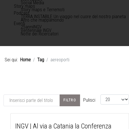
Social Media
Story maps
Story maps e Terremoti
Podcast
TERRA INSTABILE Un viaggio nel cuore del nostro pianeta
Altro che mappamondo
Eventi
25anniINGV
Ventennale INGV
Notte dei Ricercatori
Sei qui:
Home
Tag
aereoporti
Inserisci parte del titolo
Visualizza #
Pulisci
FILTRO
INGV | Al via a Catania la Conferenza