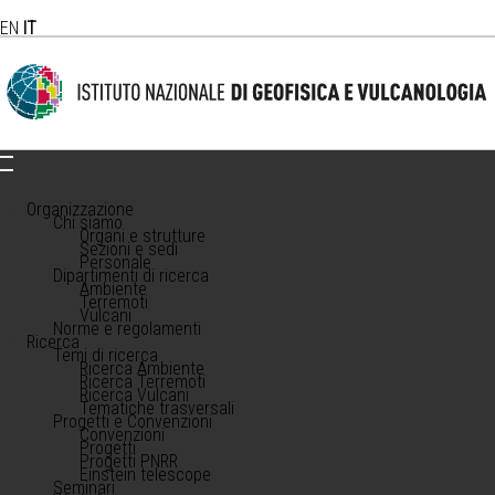
EN
IT
Organizzazione
Chi siamo
Organi e strutture
Sezioni e sedi
Personale
Dipartimenti di ricerca
Ambiente
Terremoti
Vulcani
Norme e regolamenti
Ricerca
Temi di ricerca
Ricerca Ambiente
Ricerca Terremoti
Ricerca Vulcani
Tematiche trasversali
Progetti e Convenzioni
Convenzioni
Progetti
Progetti PNRR
Einstein telescope
Seminari