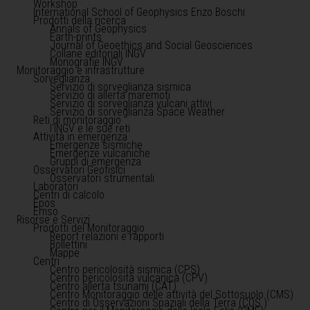
Workshop
International School of Geophysics Enzo Boschi
Prodotti della ricerca
Annals of Geophysics
Earth-prints
Journal of Geoethics and Social Geosciences
Collane editoriali INGV
Monografie INGV
Monitoraggio e infrastrutture
Sorveglianza
Servizio di sorveglianza sismica
Servizio di allerta maremoti
Servizio di sorveglianza vulcani attivi
Servizio di sorveglianza Space Weather
Reti di monitoraggio
l'INGV e le sue reti
Attività in emergenza
Emergenze sismiche
Emergenze vulcaniche
Gruppi di emergenza
Osservatori Geofisici
Osservatori strumentali
Laboratori
Centri di calcolo
Epos
Emso
Risorse e Servizi
Prodotti del Monitoraggio
Report relazioni e rapporti
Bollettini
Mappe
Centri
Centro pericolosità sismica (CPS)
Centro pericolosità vulcanica (CPV)
Centro allerta tsunami (CAT)
Centro Monitoraggio delle attività del Sottosuolo (CMS)
Centro di Osservazioni Spaziali della Terra (COS )