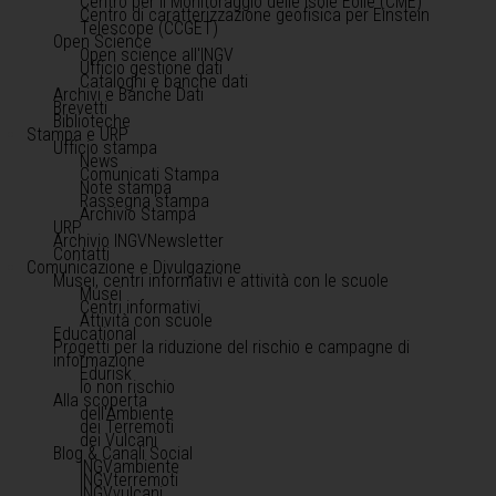
Centro per il Monitoraggio delle Isole Eolie (CME)
Centro di caratterizzazione geofisica per Einstein
Telescope (CCGET)
Open Science
Open science all'INGV
Ufficio gestione dati
Cataloghi e banche dati
Archivi e Banche Dati
Brevetti
Biblioteche
Stampa e URP
Ufficio stampa
News
Comunicati Stampa
Note stampa
Rassegna stampa
Archivio Stampa
URP
Archivio INGVNewsletter
Contatti
Comunicazione e Divulgazione
Musei, centri informativi e attività con le scuole
Musei
Centri informativi
Attività con scuole
Educational
Progetti per la riduzione del rischio e campagne di
informazione
Edurisk
Io non rischio
Alla scoperta
dell'Ambiente
dei Terremoti
dei Vulcani
Blog & Canali Social
INGVambiente
INGVterremoti
INGVvulcani