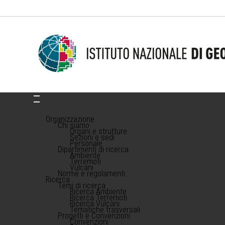
Organizzazione
Chi siamo
Organi e strutture
Sezioni e sedi
Personale
Dipartimenti di ricerca
Ambiente
Terremoti
Vulcani
Norme e regolamenti
Ricerca
Temi di ricerca
Ricerca Ambiente
Ricerca Terremoti
Ricerca Vulcani
Tematiche trasversali
Progetti e Convenzioni
Convenzioni