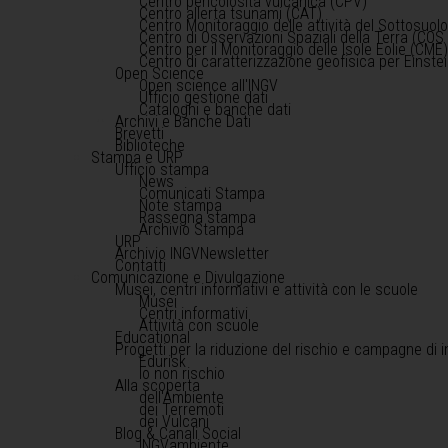
Centro pericolosità vulcanica (CPV)
Centro allerta tsunami (CAT)
Centro Monitoraggio delle attività del Sottosuol
Centro di Osservazioni Spaziali della Terra (COS 
Centro per il Monitoraggio delle Isole Eolie (CME
Centro di caratterizzazione geofisica per Einst
Open Science
Open science all'INGV
Ufficio gestione dati
Cataloghi e banche dati
Archivi e Banche Dati
Brevetti
Biblioteche
Stampa e URP
Ufficio stampa
News
Comunicati Stampa
Note stampa
Rassegna stampa
Archivio Stampa
URP
Archivio INGVNewsletter
Contatti
Comunicazione e Divulgazione
Musei, centri informativi e attività con le scuole
Musei
Centri informativi
Attività con scuole
Educational
Progetti per la riduzione del rischio e campagne di 
Edurisk
Io non rischio
Alla scoperta
dell'Ambiente
dei Terremoti
dei Vulcani
Blog & Canali Social
INGVambiente