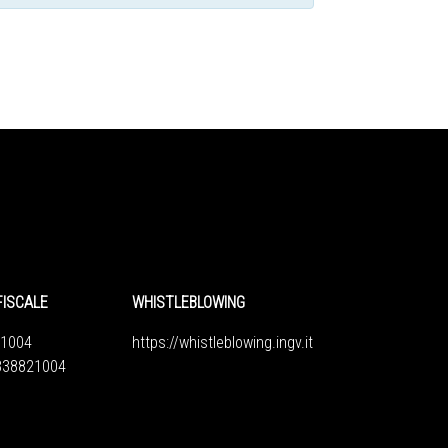
FISCALE
WHISTLEBLOWING
1004
https://whistleblowing.ingv.
it
6838821004