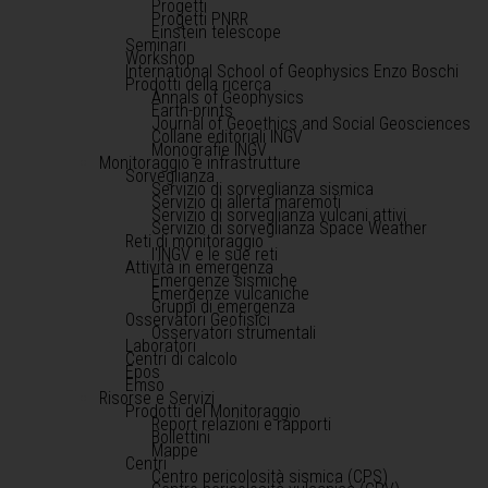
Progetti
Progetti PNRR
Einstein telescope
Seminari
Workshop
International School of Geophysics Enzo Boschi
Prodotti della ricerca
Annals of Geophysics
Earth-prints
Journal of Geoethics and Social Geosciences
Collane editoriali INGV
Monografie INGV
Monitoraggio e infrastrutture
Sorveglianza
Servizio di sorveglianza sismica
Servizio di allerta maremoti
Servizio di sorveglianza vulcani attivi
Servizio di sorveglianza Space Weather
Reti di monitoraggio
l'INGV e le sue reti
Attività in emergenza
Emergenze sismiche
Emergenze vulcaniche
Gruppi di emergenza
Osservatori Geofisici
Osservatori strumentali
Laboratori
Centri di calcolo
Epos
Emso
Risorse e Servizi
Prodotti del Monitoraggio
Report relazioni e rapporti
Bollettini
Mappe
Centri
Centro pericolosità sismica (CPS)