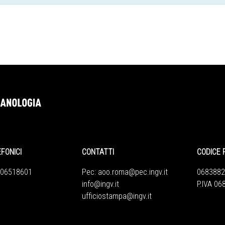
EFONICI
CONTATTI
CODICE 
 06518601
Pec:
aoo.roma@pec.ingv.it
0683882
info@ingv.it
P.IVA 0
ufficiostampa@ingv.it