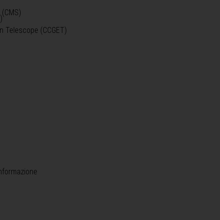
o (CMS)
)
)
ein Telescope (CCGET)
informazione