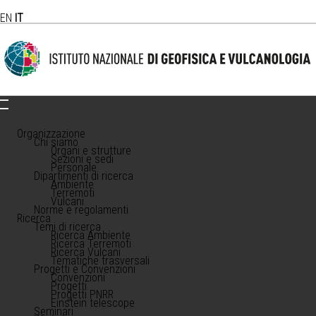
EN
IT
Organizzazione
Chi siamo
Organi e strutture
Sezioni e sedi
Personale
Dipartimenti di ricerca
Ambiente
Terremoti
Vulcani
Norme e regolamenti
Ricerca
Temi di ricerca
Ricerca Ambiente
Ricerca Terremoti
Ricerca Vulcani
Tematiche trasversali
Progetti e Convenzioni
Convenzioni
Progetti
Progetti PNRR
Einstein telescope
Seminari