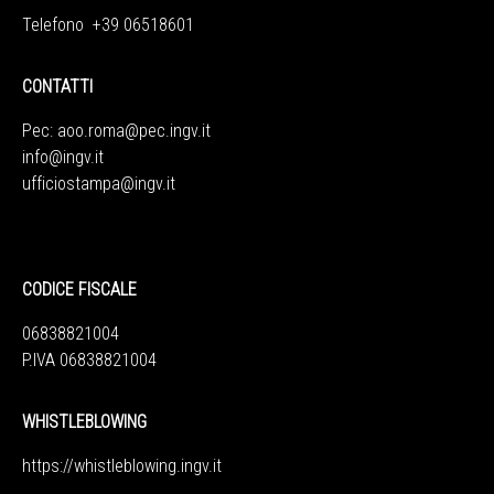
Telefono +39 06518601
CONTATTI
Pec:
aoo.roma@pec.ingv.it
info@ingv.it
ufficiostampa@ingv.it
CODICE FISCALE
06838821004
P.IVA 06838821004
WHISTLEBLOWING
https://whistleblowing.ingv.
it