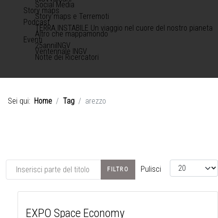
Social Media
Story maps
Story maps e Terremoti
Podcast
TERRA INSTABILE Un viaggio nel cuore del nostro pianeta
Altro che mappamondo
Eventi
25anniINGV
Ventennale INGV
Notte dei Ricercatori
Sei qui:
Home
Tag
arezzo
Inserisci parte del titolo
Visualizza #
Pulisci
FILTRO
EXPO Space Economy