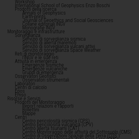
Workshop
International School of Geophysics Enzo Boschi
Prodotti della ricerca
Annals of Geophysics
Earth-prints
Journal of Geoethics and Social Geosciences
Collane editoriali INGV
Monografie INGV
Monitoraggio e infrastrutture
Sorveglianza
Servizio di sorveglianza sismica
Servizio di allerta maremoti
Servizio di sorveglianza vulcani attivi
Servizio di sorveglianza Space Weather
Reti di monitoraggio
l'INGV e le sue reti
Attività in emergenza
Emergenze sismiche
Emergenze vulcaniche
Gruppi di emergenza
Osservatori Geofisici
Osservatori strumentali
Laboratori
Centri di calcolo
Epos
Emso
Risorse e Servizi
Prodotti del Monitoraggio
Report relazioni e rapporti
Bollettini
Mappe
Centri
Centro pericolosità sismica (CPS)
Centro pericolosità vulcanica (CPV)
Centro allerta tsunami (CAT)
Centro Monitoraggio delle attività del Sottosuolo (CMS)
Centro di Osservazioni Spaziali della Terra (COS )