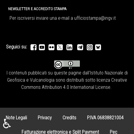
NEWSLETTER E ACCREDITO STAMPA
Per iscriversi inviare una e-mail a
ufficiostampa@ingv.it
Seguici su:
I contenuti pubblicati su queste pagine dall'
Istituto Nazionale di
Geofisica e Vulcanologia
sono distribuiti sotto licenza
Creative
Commons Attribution 4.0 International License
.
Note Legali
Privacy
Credits
P.IVA 06838821004
♿
Fatturazione elettronica e Split Payment
Pec