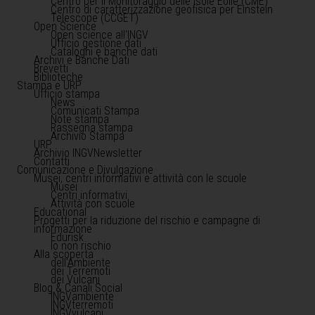
Centro per il Monitoraggio delle Isole Eolie (CME)
Centro di caratterizzazione geofisica per Einstein
Telescope (CCGET)
Open Science
Open science all'INGV
Ufficio gestione dati
Cataloghi e banche dati
Archivi e Banche Dati
Brevetti
Biblioteche
Stampa e URP
Ufficio stampa
News
Comunicati Stampa
Note stampa
Rassegna stampa
Archivio Stampa
URP
Archivio INGVNewsletter
Contatti
Comunicazione e Divulgazione
Musei, centri informativi e attività con le scuole
Musei
Centri informativi
Attività con scuole
Educational
Progetti per la riduzione del rischio e campagne di
informazione
Edurisk
Io non rischio
Alla scoperta
dell'Ambiente
dei Terremoti
dei Vulcani
Blog & Canali Social
INGVambiente
INGVterremoti
INGVvulcani