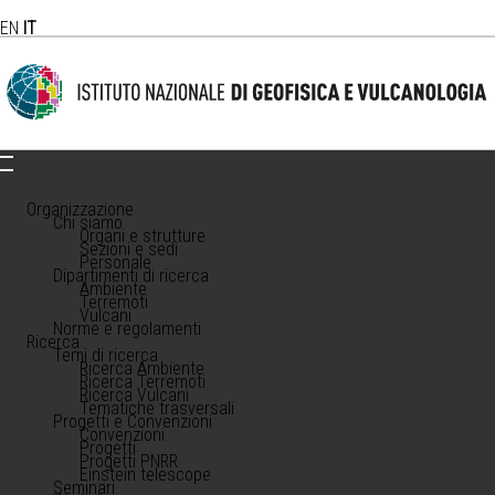
EN
IT
Organizzazione
Chi siamo
Organi e strutture
Sezioni e sedi
Personale
Dipartimenti di ricerca
Ambiente
Terremoti
Vulcani
Norme e regolamenti
Ricerca
Temi di ricerca
Ricerca Ambiente
Ricerca Terremoti
Ricerca Vulcani
Tematiche trasversali
Progetti e Convenzioni
Convenzioni
Progetti
Progetti PNRR
Einstein telescope
Seminari