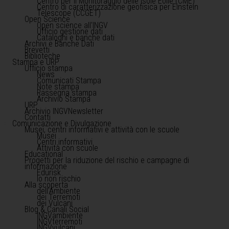
Centro per il Monitoraggio delle Isole Eolie (CME)
Centro di caratterizzazione geofisica per Einstein
Telescope (CCGET)
Open Science
Open science all'INGV
Ufficio gestione dati
Cataloghi e banche dati
Archivi e Banche Dati
Brevetti
Biblioteche
Stampa e URP
Ufficio stampa
News
Comunicati Stampa
Note stampa
Rassegna stampa
Archivio Stampa
URP
Archivio INGVNewsletter
Contatti
Comunicazione e Divulgazione
Musei, centri informativi e attività con le scuole
Musei
Centri informativi
Attività con scuole
Educational
Progetti per la riduzione del rischio e campagne di
informazione
Edurisk
Io non rischio
Alla scoperta
dell'Ambiente
dei Terremoti
dei Vulcani
Blog & Canali Social
INGVambiente
INGVterremoti
INGVvulcani