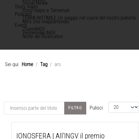
Social Media
Story maps
Story maps e Terremoti
Podcast
TERRA INSTABILE Un viaggio nel cuore del nostro pianeta
Altro che mappamondo
Eventi
25anniINGV
Ventennale INGV
Notte dei Ricercatori
Sei qui:
Home
Tag
ars
Inserisci parte del titolo
Visualizza #
Pulisci
FILTRO
IONOSFERA | All’INGV il premio