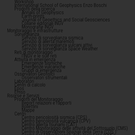
Workshop
International School of Geophysics Enzo Boschi
Prodotti della ricerca
Annals of Geophysics
Earth-prints
Journal of Geoethics and Social Geosciences
Collane editoriali INGV
Monografie INGV
Monitoraggio e infrastrutture
Sorveglianza
Servizio di sorveglianza sismica
Servizio di allerta maremoti
Servizio di sorveglianza vulcani attivi
Servizio di sorveglianza Space Weather
Reti di monitoraggio
l'INGV e le sue reti
Attività in emergenza
Emergenze sismiche
Emergenze vulcaniche
Gruppi di emergenza
Osservatori Geofisici
Osservatori strumentali
Laboratori
Centri di calcolo
Epos
Emso
Risorse e Servizi
Prodotti del Monitoraggio
Report relazioni e rapporti
Bollettini
Mappe
Centri
Centro pericolosità sismica (CPS)
Centro pericolosità vulcanica (CPV)
Centro allerta tsunami (CAT)
Centro Monitoraggio delle attività del Sottosuolo (CMS)
Centro di Osservazioni Spaziali della Terra (COS )