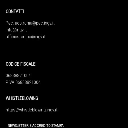
CONTATTI
Pec:
aoo.roma@pec.ingv.it
info@ingv.it
ufficiostampa@ingv.it
CODICE FISCALE
06838821004
P.IVA 06838821004
WHISTLEBLOWING
https://whistleblowing.ingv.
it
NEWSLETTER E ACCREDITO STAMPA