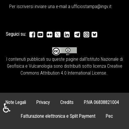
Per iscriversi inviare una e-mail a
ufficiostampa@ingv.it
Seguici su:
I contenuti pubblicati su queste pagine dall'
Istituto Nazionale di
Geofisica e Vulcanologia
sono distribuiti sotto licenza
Creative
Commons Attribution 4.0 International License
.
Note Legali
Privacy
Credits
P.IVA 06838821004
♿
Fatturazione elettronica e Split Payment
Pec