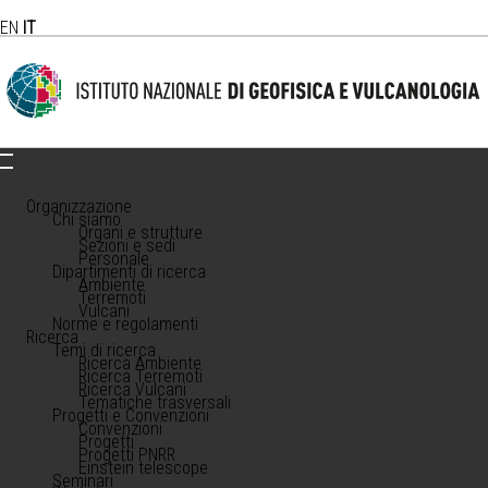
EN
IT
Organizzazione
Chi siamo
Organi e strutture
Sezioni e sedi
Personale
Dipartimenti di ricerca
Ambiente
Terremoti
Vulcani
Norme e regolamenti
Ricerca
Temi di ricerca
Ricerca Ambiente
Ricerca Terremoti
Ricerca Vulcani
Tematiche trasversali
Progetti e Convenzioni
Convenzioni
Progetti
Progetti PNRR
Einstein telescope
Seminari