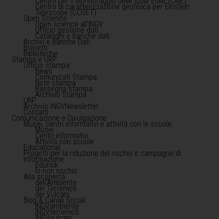
Centro per il Monitoraggio delle Isole Eolie (CME)
Centro di caratterizzazione geofisica per Einstein
Telescope (CCGET)
Open Science
Open science all'INGV
Ufficio gestione dati
Cataloghi e banche dati
Archivi e Banche Dati
Brevetti
Biblioteche
Stampa e URP
Ufficio stampa
News
Comunicati Stampa
Note stampa
Rassegna stampa
Archivio Stampa
URP
Archivio INGVNewsletter
Contatti
Comunicazione e Divulgazione
Musei, centri informativi e attività con le scuole
Musei
Centri informativi
Attività con scuole
Educational
Progetti per la riduzione del rischio e campagne di
informazione
Edurisk
Io non rischio
Alla scoperta
dell'Ambiente
dei Terremoti
dei Vulcani
Blog & Canali Social
INGVambiente
INGVterremoti
INGVvulcani