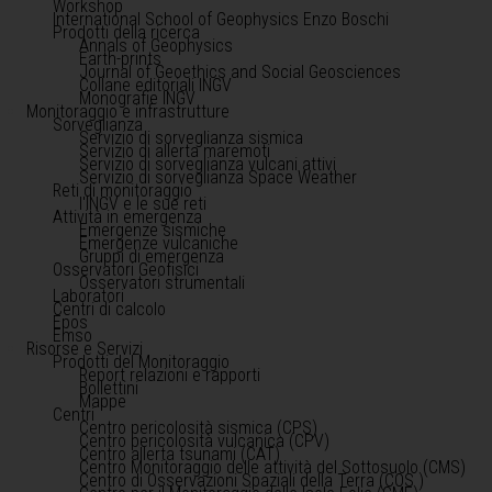
Workshop
International School of Geophysics Enzo Boschi
Prodotti della ricerca
Annals of Geophysics
Earth-prints
Journal of Geoethics and Social Geosciences
Collane editoriali INGV
Monografie INGV
Monitoraggio e infrastrutture
Sorveglianza
Servizio di sorveglianza sismica
Servizio di allerta maremoti
Servizio di sorveglianza vulcani attivi
Servizio di sorveglianza Space Weather
Reti di monitoraggio
l'INGV e le sue reti
Attività in emergenza
Emergenze sismiche
Emergenze vulcaniche
Gruppi di emergenza
Osservatori Geofisici
Osservatori strumentali
Laboratori
Centri di calcolo
Epos
Emso
Risorse e Servizi
Prodotti del Monitoraggio
Report relazioni e rapporti
Bollettini
Mappe
Centri
Centro pericolosità sismica (CPS)
Centro pericolosità vulcanica (CPV)
Centro allerta tsunami (CAT)
Centro Monitoraggio delle attività del Sottosuolo (CMS)
Centro di Osservazioni Spaziali della Terra (COS )