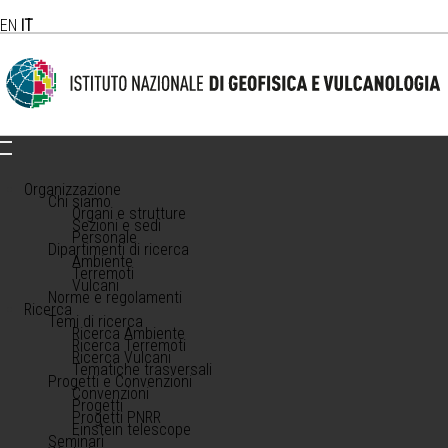
EN
IT
Organizzazione
Chi siamo
Organi e strutture
Sezioni e sedi
Personale
Dipartimenti di ricerca
Ambiente
Terremoti
Vulcani
Norme e regolamenti
Ricerca
Temi di ricerca
Ricerca Ambiente
Ricerca Terremoti
Ricerca Vulcani
Tematiche trasversali
Progetti e Convenzioni
Convenzioni
Progetti
Progetti PNRR
Einstein telescope
Seminari