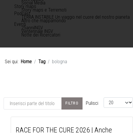
Social Media
Story maps
Story maps e Terremoti
Podcast
TERRA INSTABILE Un viaggio nel cuore del nostro pianeta
Altro che mappamondo
Eventi
25anniINGV
Ventennale INGV
Notte dei Ricercatori
Sei qui:
Home
Tag
bologna
Inserisci parte del titolo
Visualizza #
Pulisci
FILTRO
RACE FOR THE CURE 2026 | Anche