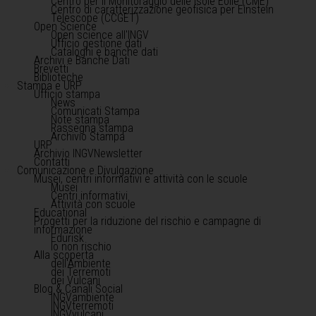
Centro per il Monitoraggio delle Isole Eolie (CME)
Centro di caratterizzazione geofisica per Einstein
Telescope (CCGET)
Open Science
Open science all'INGV
Ufficio gestione dati
Cataloghi e banche dati
Archivi e Banche Dati
Brevetti
Biblioteche
Stampa e URP
Ufficio stampa
News
Comunicati Stampa
Note stampa
Rassegna stampa
Archivio Stampa
URP
Archivio INGVNewsletter
Contatti
Comunicazione e Divulgazione
Musei, centri informativi e attività con le scuole
Musei
Centri informativi
Attività con scuole
Educational
Progetti per la riduzione del rischio e campagne di
informazione
Edurisk
Io non rischio
Alla scoperta
dell'Ambiente
dei Terremoti
dei Vulcani
Blog & Canali Social
INGVambiente
INGVterremoti
INGVvulcani