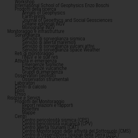
Workshop
International School of Geophysics Enzo Boschi
Prodotti della ricerca
Annals of Geophysics
Earth-prints
Journal of Geoethics and Social Geosciences
Collane editoriali INGV
Monografie INGV
Monitoraggio e infrastrutture
Sorveglianza
Servizio di sorveglianza sismica
Servizio di allerta maremoti
Servizio di sorveglianza vulcani attivi
Servizio di sorveglianza Space Weather
Reti di monitoraggio
l'INGV e le sue reti
Attività in emergenza
Emergenze sismiche
Emergenze vulcaniche
Gruppi di emergenza
Osservatori Geofisici
Osservatori strumentali
Laboratori
Centri di calcolo
Epos
Emso
Risorse e Servizi
Prodotti del Monitoraggio
Report relazioni e rapporti
Bollettini
Mappe
Centri
Centro pericolosità sismica (CPS)
Centro pericolosità vulcanica (CPV)
Centro allerta tsunami (CAT)
Centro Monitoraggio delle attività del Sottosuolo (CMS)
Centro di Osservazioni Spaziali della Terra (COS )