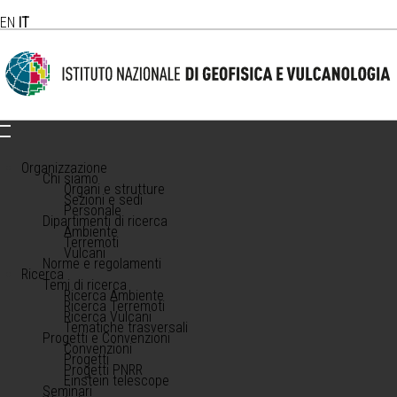
EN
IT
Organizzazione
Chi siamo
Organi e strutture
Sezioni e sedi
Personale
Dipartimenti di ricerca
Ambiente
Terremoti
Vulcani
Norme e regolamenti
Ricerca
Temi di ricerca
Ricerca Ambiente
Ricerca Terremoti
Ricerca Vulcani
Tematiche trasversali
Progetti e Convenzioni
Convenzioni
Progetti
Progetti PNRR
Einstein telescope
Seminari