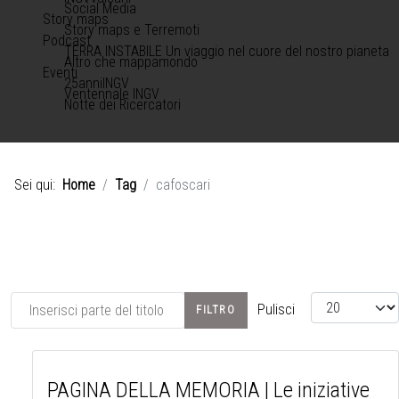
Social Media
Story maps
Story maps e Terremoti
Podcast
TERRA INSTABILE Un viaggio nel cuore del nostro pianeta
Altro che mappamondo
Eventi
25anniINGV
Ventennale INGV
Notte dei Ricercatori
Sei qui:
Home
Tag
cafoscari
Inserisci parte del titolo
Visualizza #
Pulisci
FILTRO
PAGINA DELLA MEMORIA | Le iniziative