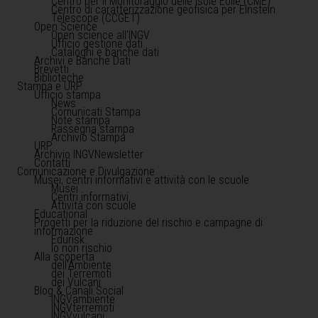
Centro per il Monitoraggio delle Isole Eolie (CME)
Centro di caratterizzazione geofisica per Einstein
Telescope (CCGET)
Open Science
Open science all'INGV
Ufficio gestione dati
Cataloghi e banche dati
Archivi e Banche Dati
Brevetti
Biblioteche
Stampa e URP
Ufficio stampa
News
Comunicati Stampa
Note stampa
Rassegna stampa
Archivio Stampa
URP
Archivio INGVNewsletter
Contatti
Comunicazione e Divulgazione
Musei, centri informativi e attività con le scuole
Musei
Centri informativi
Attività con scuole
Educational
Progetti per la riduzione del rischio e campagne di
informazione
Edurisk
Io non rischio
Alla scoperta
dell'Ambiente
dei Terremoti
dei Vulcani
Blog & Canali Social
INGVambiente
INGVterremoti
INGVvulcani