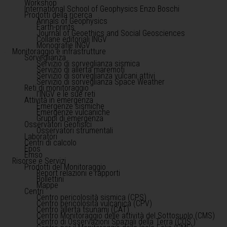
Workshop
International School of Geophysics Enzo Boschi
Prodotti della ricerca
Annals of Geophysics
Earth-prints
Journal of Geoethics and Social Geosciences
Collane editoriali INGV
Monografie INGV
Monitoraggio e infrastrutture
Sorveglianza
Servizio di sorveglianza sismica
Servizio di allerta maremoti
Servizio di sorveglianza vulcani attivi
Servizio di sorveglianza Space Weather
Reti di monitoraggio
l'INGV e le sue reti
Attività in emergenza
Emergenze sismiche
Emergenze vulcaniche
Gruppi di emergenza
Osservatori Geofisici
Osservatori strumentali
Laboratori
Centri di calcolo
Epos
Emso
Risorse e Servizi
Prodotti del Monitoraggio
Report relazioni e rapporti
Bollettini
Mappe
Centri
Centro pericolosità sismica (CPS)
Centro pericolosità vulcanica (CPV)
Centro allerta tsunami (CAT)
Centro Monitoraggio delle attività del Sottosuolo (CMS)
Centro di Osservazioni Spaziali della Terra (COS )