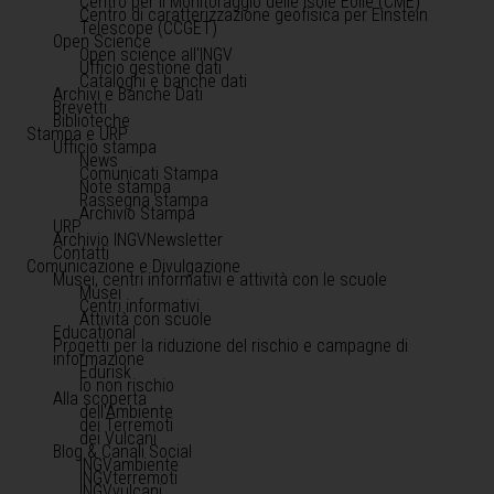
Centro per il Monitoraggio delle Isole Eolie (CME)
Centro di caratterizzazione geofisica per Einstein
Telescope (CCGET)
Open Science
Open science all'INGV
Ufficio gestione dati
Cataloghi e banche dati
Archivi e Banche Dati
Brevetti
Biblioteche
Stampa e URP
Ufficio stampa
News
Comunicati Stampa
Note stampa
Rassegna stampa
Archivio Stampa
URP
Archivio INGVNewsletter
Contatti
Comunicazione e Divulgazione
Musei, centri informativi e attività con le scuole
Musei
Centri informativi
Attività con scuole
Educational
Progetti per la riduzione del rischio e campagne di
informazione
Edurisk
Io non rischio
Alla scoperta
dell'Ambiente
dei Terremoti
dei Vulcani
Blog & Canali Social
INGVambiente
INGVterremoti
INGVvulcani