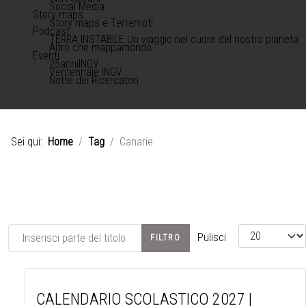
Social Media
Story maps
Story maps e Terremoti
Podcast
TERRA INSTABILE Un viaggio nel cuore del nostro pianeta
Altro che mappamondo
Eventi
25anniINGV
Ventennale INGV
Notte dei Ricercatori
Sei qui:
Home
Tag
Canarie
Inserisci parte del titolo
Visualizza #
Pulisci
FILTRO
CALENDARIO SCOLASTICO 2027 |