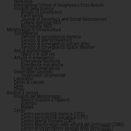
Workshop
International School of Geophysics Enzo Boschi
Prodotti della ricerca
Annals of Geophysics
Earth-prints
Journal of Geoethics and Social Geosciences
Collane editoriali INGV
Monografie INGV
Monitoraggio e infrastrutture
Sorveglianza
Servizio di sorveglianza sismica
Servizio di allerta maremoti
Servizio di sorveglianza vulcani attivi
Servizio di sorveglianza Space Weather
Reti di monitoraggio
l'INGV e le sue reti
Attività in emergenza
Emergenze sismiche
Emergenze vulcaniche
Gruppi di emergenza
Osservatori Geofisici
Osservatori strumentali
Laboratori
Centri di calcolo
Epos
Emso
Risorse e Servizi
Prodotti del Monitoraggio
Report relazioni e rapporti
Bollettini
Mappe
Centri
Centro pericolosità sismica (CPS)
Centro pericolosità vulcanica (CPV)
Centro allerta tsunami (CAT)
Centro Monitoraggio delle attività del Sottosuolo (CMS)
Centro di Osservazioni Spaziali della Terra (COS )