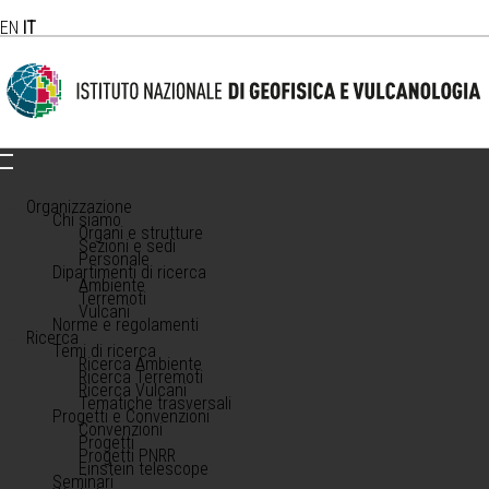
EN
IT
Organizzazione
Chi siamo
Organi e strutture
Sezioni e sedi
Personale
Dipartimenti di ricerca
Ambiente
Terremoti
Vulcani
Norme e regolamenti
Ricerca
Temi di ricerca
Ricerca Ambiente
Ricerca Terremoti
Ricerca Vulcani
Tematiche trasversali
Progetti e Convenzioni
Convenzioni
Progetti
Progetti PNRR
Einstein telescope
Seminari