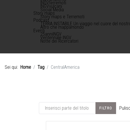
INGVterremoti
INGVvulcani
Social Media
Story maps
Story maps e Terremoti
Podcast
TERRA INSTABILE Un viaggio nel cuore del nostr
Altro che mappamondo
Eventi
25anniINGV
Ventennale INGV
Notte dei Ricercatori
Sei qui:
Home
Tag
CentralAmerica
Inserisci parte del titolo
Pulisc
FILTRO