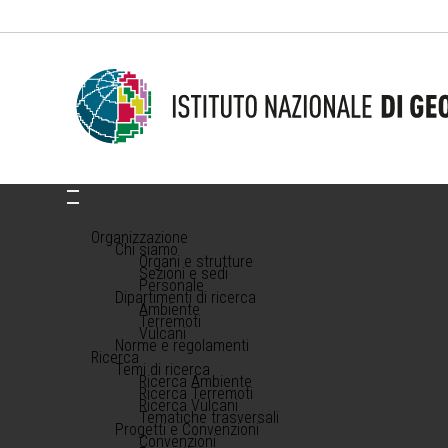
Organizzazione
Chi siamo
Organi e strutture
Sezioni e sedi
Personale
Dipartimenti di ricerca
Ambiente
Terremoti
Vulcani
Norme e regolamenti
Ricerca
Temi di ricerca
Ricerca Ambiente
Ricerca Terremoti
Ricerca Vulcani
Tematiche trasversali
Progetti e Convenzioni
Convenzioni