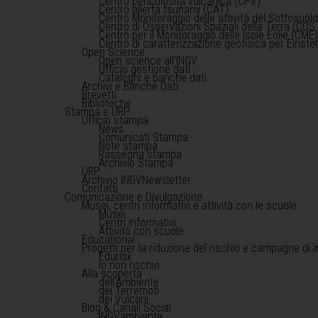
Centro pericolosità vulcanica (CPV)
Centro allerta tsunami (CAT)
Centro Monitoraggio delle attività del Sottosuol
Centro di Osservazioni Spaziali della Terra (COS 
Centro per il Monitoraggio delle Isole Eolie (CME
Centro di caratterizzazione geofisica per Einst
Open Science
Open science all'INGV
Ufficio gestione dati
Cataloghi e banche dati
Archivi e Banche Dati
Brevetti
Biblioteche
Stampa e URP
Ufficio stampa
News
Comunicati Stampa
Note stampa
Rassegna stampa
Archivio Stampa
URP
Archivio INGVNewsletter
Contatti
Comunicazione e Divulgazione
Musei, centri informativi e attività con le scuole
Musei
Centri informativi
Attività con scuole
Educational
Progetti per la riduzione del rischio e campagne di 
Edurisk
Io non rischio
Alla scoperta
dell'Ambiente
dei Terremoti
dei Vulcani
Blog & Canali Social
INGVambiente