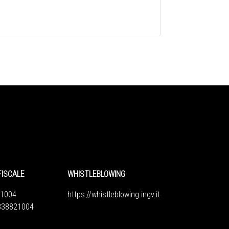
FISCALE
WHISTLEBLOWING
1004
https://whistleblowing.ingv.
it
6838821004