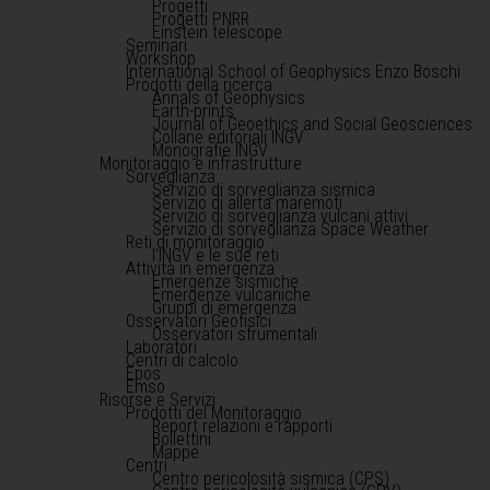
Progetti
Progetti PNRR
Einstein telescope
Seminari
Workshop
International School of Geophysics Enzo Boschi
Prodotti della ricerca
Annals of Geophysics
Earth-prints
Journal of Geoethics and Social Geosciences
Collane editoriali INGV
Monografie INGV
Monitoraggio e infrastrutture
Sorveglianza
Servizio di sorveglianza sismica
Servizio di allerta maremoti
Servizio di sorveglianza vulcani attivi
Servizio di sorveglianza Space Weather
Reti di monitoraggio
l'INGV e le sue reti
Attività in emergenza
Emergenze sismiche
Emergenze vulcaniche
Gruppi di emergenza
Osservatori Geofisici
Osservatori strumentali
Laboratori
Centri di calcolo
Epos
Emso
Risorse e Servizi
Prodotti del Monitoraggio
Report relazioni e rapporti
Bollettini
Mappe
Centri
Centro pericolosità sismica (CPS)