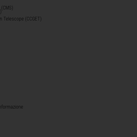
o (CMS)
)
)
ein Telescope (CCGET)
informazione