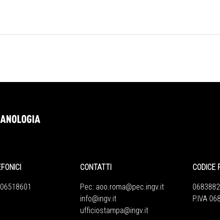
EFONICI
CONTATTI
CODICE 
 06518601
Pec:
aoo.roma@pec.ingv.it
0683882
info@ingv.it
P.IVA 0
ufficiostampa@ingv.it