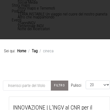
Social Media
Story maps
Story maps e Terremoti
Podcast
TERRA INSTABILE Un viaggio nel cuore del nostro pianeta
Altro che mappamondo
Eventi
25anniINGV
Ventennale INGV
Notte dei Ricercatori
Sei qui:
Home
Tag
cineca
Inserisci parte del titolo
Visualizza #
Pulisci
FILTRO
INNOVAZIONE | L’INGV al CNR per il