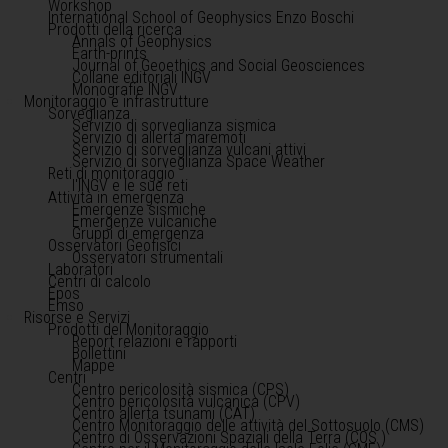
Workshop
International School of Geophysics Enzo Boschi
Prodotti della ricerca
Annals of Geophysics
Earth-prints
Journal of Geoethics and Social Geosciences
Collane editoriali INGV
Monografie INGV
Monitoraggio e infrastrutture
Sorveglianza
Servizio di sorveglianza sismica
Servizio di allerta maremoti
Servizio di sorveglianza vulcani attivi
Servizio di sorveglianza Space Weather
Reti di monitoraggio
l'INGV e le sue reti
Attività in emergenza
Emergenze sismiche
Emergenze vulcaniche
Gruppi di emergenza
Osservatori Geofisici
Osservatori strumentali
Laboratori
Centri di calcolo
Epos
Emso
Risorse e Servizi
Prodotti del Monitoraggio
Report relazioni e rapporti
Bollettini
Mappe
Centri
Centro pericolosità sismica (CPS)
Centro pericolosità vulcanica (CPV)
Centro allerta tsunami (CAT)
Centro Monitoraggio delle attività del Sottosuolo (CMS)
Centro di Osservazioni Spaziali della Terra (COS )