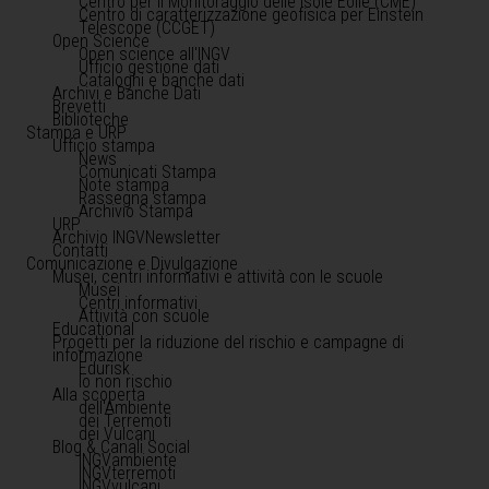
Centro per il Monitoraggio delle Isole Eolie (CME)
Centro di caratterizzazione geofisica per Einstein
Telescope (CCGET)
Open Science
Open science all'INGV
Ufficio gestione dati
Cataloghi e banche dati
Archivi e Banche Dati
Brevetti
Biblioteche
Stampa e URP
Ufficio stampa
News
Comunicati Stampa
Note stampa
Rassegna stampa
Archivio Stampa
URP
Archivio INGVNewsletter
Contatti
Comunicazione e Divulgazione
Musei, centri informativi e attività con le scuole
Musei
Centri informativi
Attività con scuole
Educational
Progetti per la riduzione del rischio e campagne di
informazione
Edurisk
Io non rischio
Alla scoperta
dell'Ambiente
dei Terremoti
dei Vulcani
Blog & Canali Social
INGVambiente
INGVterremoti
INGVvulcani