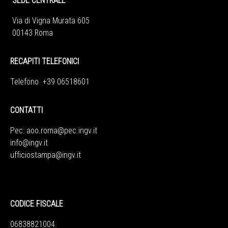
SEDE CENTRALE
Via di Vigna Murata 605
00143 Roma
RECAPITI TELEFONICI
Telefono +39 06518601
CONTATTI
Pec:
aoo.roma@pec.ingv.it
info@ingv.it
ufficiostampa@ingv.it
CODICE FISCALE
06838821004