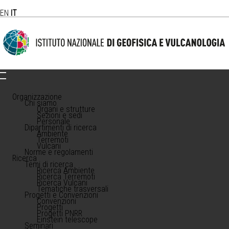
EN
IT
Organizzazione
Chi siamo
Organi e strutture
Sezioni e sedi
Personale
Dipartimenti di ricerca
Ambiente
Terremoti
Vulcani
Norme e regolamenti
Ricerca
Temi di ricerca
Ricerca Ambiente
Ricerca Terremoti
Ricerca Vulcani
Tematiche trasversali
Progetti e Convenzioni
Convenzioni
Progetti
Progetti PNRR
Einstein telescope
Seminari