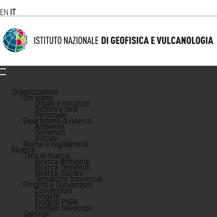
EN
IT
Organizzazione
Chi siamo
Organi e strutture
Sezioni e sedi
Personale
Dipartimenti di ricerca
Ambiente
Terremoti
Vulcani
Norme e regolamenti
Ricerca
Temi di ricerca
Ricerca Ambiente
Ricerca Terremoti
Ricerca Vulcani
Tematiche trasversali
Progetti e Convenzioni
Convenzioni
Progetti
Progetti PNRR
Einstein telescope
Seminari