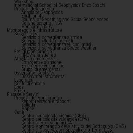
Workshop
International School of Geophysics Enzo Boschi
Prodotti della ricerca
Annals of Geophysics
Earth-prints
Journal of Geoethics and Social Geosciences
Collane editoriali INGV
Monografie INGV
Monitoraggio e infrastrutture
Sorveglianza
Servizio di sorveglianza sismica
Servizio di allerta maremoti
Servizio di sorveglianza vulcani attivi
Servizio di sorveglianza Space Weather
Reti di monitoraggio
l'INGV e le sue reti
Attività in emergenza
Emergenze sismiche
Emergenze vulcaniche
Gruppi di emergenza
Osservatori Geofisici
Osservatori strumentali
Laboratori
Centri di calcolo
Epos
Emso
Risorse e Servizi
Prodotti del Monitoraggio
Report relazioni e rapporti
Bollettini
Mappe
Centri
Centro pericolosità sismica (CPS)
Centro pericolosità vulcanica (CPV)
Centro allerta tsunami (CAT)
Centro Monitoraggio delle attività del Sottosuolo (CMS)
Centro di Osservazioni Spaziali della Terra (COS )