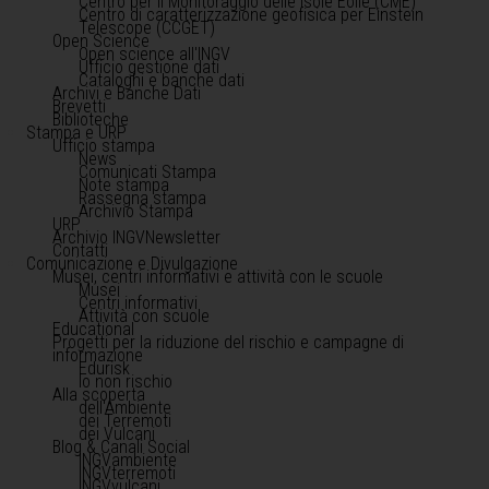
Centro per il Monitoraggio delle Isole Eolie (CME)
Centro di caratterizzazione geofisica per Einstein
Telescope (CCGET)
Open Science
Open science all'INGV
Ufficio gestione dati
Cataloghi e banche dati
Archivi e Banche Dati
Brevetti
Biblioteche
Stampa e URP
Ufficio stampa
News
Comunicati Stampa
Note stampa
Rassegna stampa
Archivio Stampa
URP
Archivio INGVNewsletter
Contatti
Comunicazione e Divulgazione
Musei, centri informativi e attività con le scuole
Musei
Centri informativi
Attività con scuole
Educational
Progetti per la riduzione del rischio e campagne di
informazione
Edurisk
Io non rischio
Alla scoperta
dell'Ambiente
dei Terremoti
dei Vulcani
Blog & Canali Social
INGVambiente
INGVterremoti
INGVvulcani