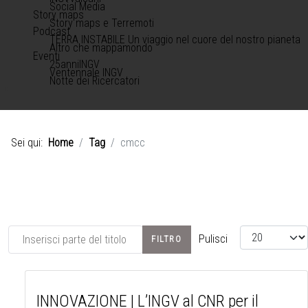
Social Media
Story maps
Story maps e Terremoti
Podcast
TERRA INSTABILE Un viaggio nel cuore del nostro pianeta
Altro che mappamondo
Eventi
25anniINGV
Ventennale INGV
Notte dei Ricercatori
Sei qui:
Home
Tag
cmcc
Inserisci parte del titolo
Visualizza #
Pulisci
FILTRO
INNOVAZIONE | L’INGV al CNR per il