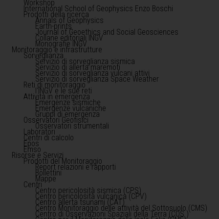
Workshop
International School of Geophysics Enzo Boschi
Prodotti della ricerca
Annals of Geophysics
Earth-prints
Journal of Geoethics and Social Geosciences
Collane editoriali INGV
Monografie INGV
Monitoraggio e infrastrutture
Sorveglianza
Servizio di sorveglianza sismica
Servizio di allerta maremoti
Servizio di sorveglianza vulcani attivi
Servizio di sorveglianza Space Weather
Reti di monitoraggio
l'INGV e le sue reti
Attività in emergenza
Emergenze sismiche
Emergenze vulcaniche
Gruppi di emergenza
Osservatori Geofisici
Osservatori strumentali
Laboratori
Centri di calcolo
Epos
Emso
Risorse e Servizi
Prodotti del Monitoraggio
Report relazioni e rapporti
Bollettini
Mappe
Centri
Centro pericolosità sismica (CPS)
Centro pericolosità vulcanica (CPV)
Centro allerta tsunami (CAT)
Centro Monitoraggio delle attività del Sottosuolo (CMS)
Centro di Osservazioni Spaziali della Terra (COS )