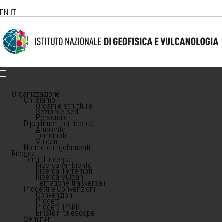
EN
IT
Organizzazione
Chi siamo
Organi e strutture
Sezioni e sedi
Personale
Dipartimenti di ricerca
Ambiente
Terremoti
Vulcani
Norme e regolamenti
Ricerca
Temi di ricerca
Ricerca Ambiente
Ricerca Terremoti
Ricerca Vulcani
Tematiche trasversali
Progetti e Convenzioni
Convenzioni
Progetti
Progetti PNRR
Einstein telescope
Seminari