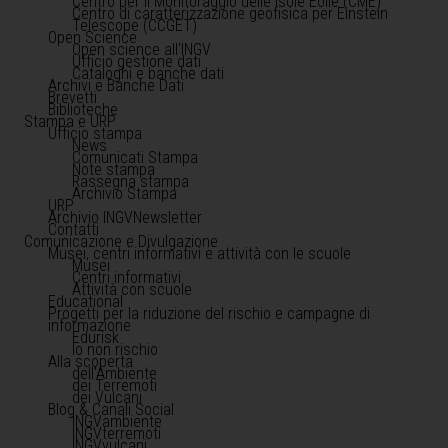
Centro per il Monitoraggio delle Isole Eolie (CME)
Centro di caratterizzazione geofisica per Einstein
Telescope (CCGET)
Open Science
Open science all'INGV
Ufficio gestione dati
Cataloghi e banche dati
Archivi e Banche Dati
Brevetti
Biblioteche
Stampa e URP
Ufficio stampa
News
Comunicati Stampa
Note stampa
Rassegna stampa
Archivio Stampa
URP
Archivio INGVNewsletter
Contatti
Comunicazione e Divulgazione
Musei, centri informativi e attività con le scuole
Musei
Centri informativi
Attività con scuole
Educational
Progetti per la riduzione del rischio e campagne di
informazione
Edurisk
Io non rischio
Alla scoperta
dell'Ambiente
dei Terremoti
dei Vulcani
Blog & Canali Social
INGVambiente
INGVterremoti
INGVvulcani