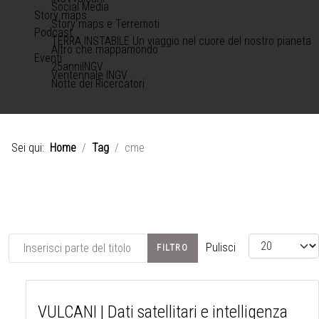
Social Media
Story maps
Story maps e Terremoti
Podcast
TERRA INSTABILE Un viaggio nel cuore del nostro pianeta
Altro che mappamondo
Eventi
25anniINGV
Ventennale INGV
Notte dei Ricercatori
Sei qui:
Home
Tag
cme
Inserisci parte del titolo
Visualizza #
Pulisci
FILTRO
VULCANI | Dati satellitari e intelligenza