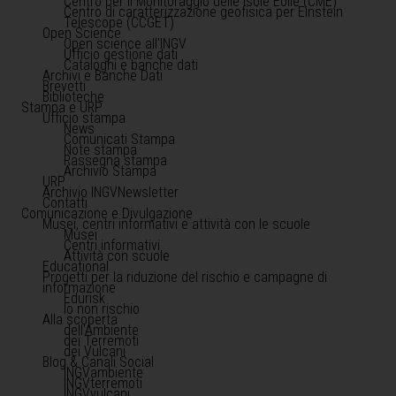
Centro per il Monitoraggio delle Isole Eolie (CME)
Centro di caratterizzazione geofisica per Einstein
Telescope (CCGET)
Open Science
Open science all'INGV
Ufficio gestione dati
Cataloghi e banche dati
Archivi e Banche Dati
Brevetti
Biblioteche
Stampa e URP
Ufficio stampa
News
Comunicati Stampa
Note stampa
Rassegna stampa
Archivio Stampa
URP
Archivio INGVNewsletter
Contatti
Comunicazione e Divulgazione
Musei, centri informativi e attività con le scuole
Musei
Centri informativi
Attività con scuole
Educational
Progetti per la riduzione del rischio e campagne di
informazione
Edurisk
Io non rischio
Alla scoperta
dell'Ambiente
dei Terremoti
dei Vulcani
Blog & Canali Social
INGVambiente
INGVterremoti
INGVvulcani