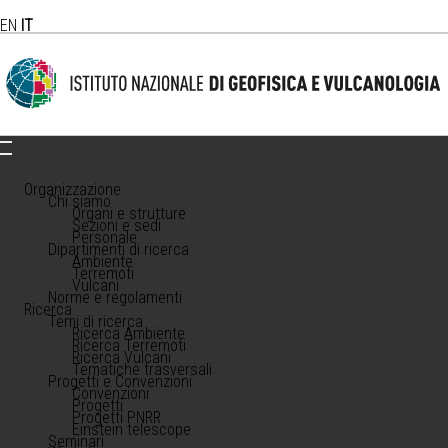
EN
IT
Organizzazione
Chi siamo
Organi e strutture
Sezioni e sedi
Personale
Dipartimenti di ricerca
Ambiente
Terremoti
Vulcani
Norme e regolamenti
Ricerca
Temi di ricerca
Ricerca Ambiente
Ricerca Terremoti
Ricerca Vulcani
Tematiche trasversali
Progetti e Convenzioni
Convenzioni
Progetti
Progetti PNRR
Einstein telescope
Seminari