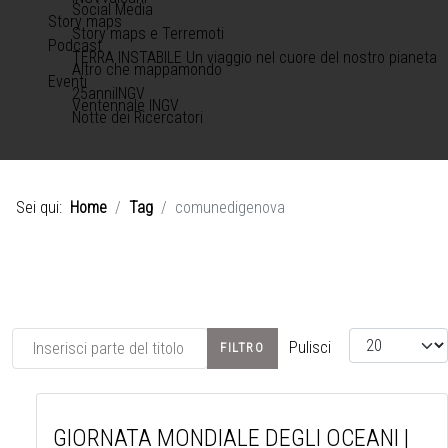
Social Media
Story maps
Story maps e Terremoti
Podcast
TERRA INSTABILE Un viaggio nel cuore del nostro pianeta
Altro che mappamondo
Eventi
25anniINGV
Ventennale INGV
Notte dei Ricercatori
Sei qui:
Home
Tag
comunedigenova
Inserisci parte del titolo
Visualizza #
Pulisci
FILTRO
GIORNATA MONDIALE DEGLI OCEANI |