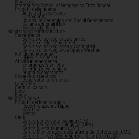
Workshop
International School of Geophysics Enzo Boschi
Prodotti della ricerca
Annals of Geophysics
Earth-prints
Journal of Geoethics and Social Geosciences
Collane editoriali INGV
Monografie INGV
Monitoraggio e infrastrutture
Sorveglianza
Servizio di sorveglianza sismica
Servizio di allerta maremoti
Servizio di sorveglianza vulcani attivi
Servizio di sorveglianza Space Weather
Reti di monitoraggio
l'INGV e le sue reti
Attività in emergenza
Emergenze sismiche
Emergenze vulcaniche
Gruppi di emergenza
Osservatori Geofisici
Osservatori strumentali
Laboratori
Centri di calcolo
Epos
Emso
Risorse e Servizi
Prodotti del Monitoraggio
Report relazioni e rapporti
Bollettini
Mappe
Centri
Centro pericolosità sismica (CPS)
Centro pericolosità vulcanica (CPV)
Centro allerta tsunami (CAT)
Centro Monitoraggio delle attività del Sottosuolo (CMS)
Centro di Osservazioni Spaziali della Terra (COS )