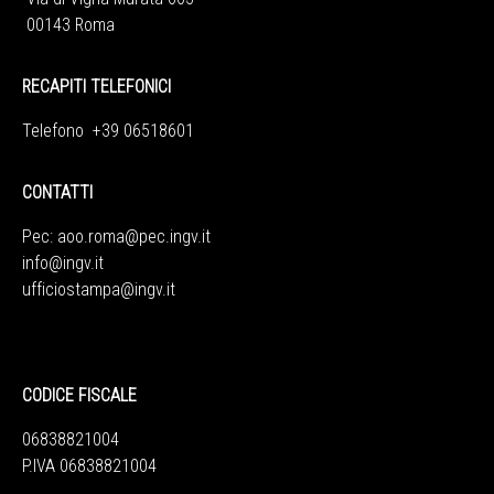
00143 Roma
RECAPITI TELEFONICI
Telefono +39 06518601
CONTATTI
Pec:
aoo.roma@pec.ingv.it
info@ingv.it
ufficiostampa@ingv.it
CODICE FISCALE
06838821004
P.IVA 06838821004