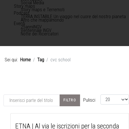
Social Media
Story maps
Story maps e Terremoti
Podcast
TERRA INSTABILE Un viaggio nel cuore del nostro pianeta
Altro che mappamondo
Eventi
25anniINGV
Ventennale INGV
Notte dei Ricercatori
Sei qui:
Home
Tag
cvc school
Inserisci parte del titolo
Visualizza #
Pulisci
FILTRO
ETNA | Al via le iscrizioni per la seconda