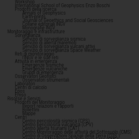
Workshop
International School of Geophysics Enzo Boschi
Prodotti della ricerca
Annals of Geophysics
Earth-prints
Journal of Geoethics and Social Geosciences
Collane editoriali INGV
Monografie INGV
Monitoraggio e infrastrutture
Sorveglianza
Servizio di sorveglianza sismica
Servizio di allerta maremoti
Servizio di sorveglianza vulcani attivi
Servizio di sorveglianza Space Weather
Reti di monitoraggio
l'INGV e le sue reti
Attività in emergenza
Emergenze sismiche
Emergenze vulcaniche
Gruppi di emergenza
Osservatori Geofisici
Osservatori strumentali
Laboratori
Centri di calcolo
Epos
Emso
Risorse e Servizi
Prodotti del Monitoraggio
Report relazioni e rapporti
Bollettini
Mappe
Centri
Centro pericolosità sismica (CPS)
Centro pericolosità vulcanica (CPV)
Centro allerta tsunami (CAT)
Centro Monitoraggio delle attività del Sottosuolo (CMS)
Centro di Osservazioni Spaziali della Terra (COS )