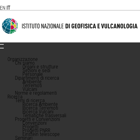
EN
IT
Organizzazione
Chi siamo
Organi e strutture
Sezioni e sedi
Personale
Dipartimenti di ricerca
Ambiente
Terremoti
Vulcani
Norme e regolamenti
Ricerca
Temi di ricerca
Ricerca Ambiente
Ricerca Terremoti
Ricerca Vulcani
Tematiche trasversali
Progetti e Convenzioni
Convenzioni
Progetti
Progetti PNRR
Einstein telescope
Seminari