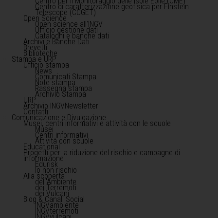
Centro per il Monitoraggio delle Isole Eolie (CME)
Centro di caratterizzazione geofisica per Einstein
Telescope (CCGET)
Open Science
Open science all'INGV
Ufficio gestione dati
Cataloghi e banche dati
Archivi e Banche Dati
Brevetti
Biblioteche
Stampa e URP
Ufficio stampa
News
Comunicati Stampa
Note stampa
Rassegna stampa
Archivio Stampa
URP
Archivio INGVNewsletter
Contatti
Comunicazione e Divulgazione
Musei, centri informativi e attività con le scuole
Musei
Centri informativi
Attività con scuole
Educational
Progetti per la riduzione del rischio e campagne di
informazione
Edurisk
Io non rischio
Alla scoperta
dell'Ambiente
dei Terremoti
dei Vulcani
Blog & Canali Social
INGVambiente
INGVterremoti
INGVvulcani