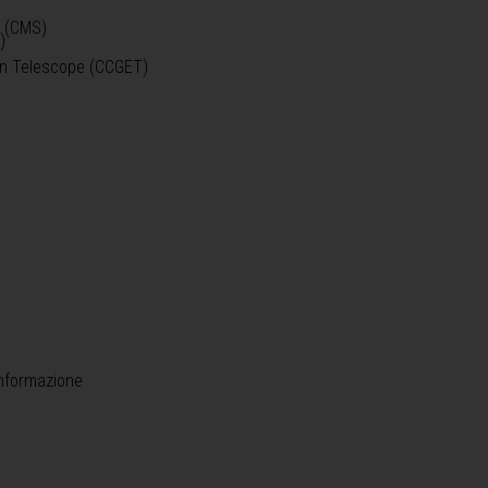
o (CMS)
)
)
ein Telescope (CCGET)
informazione