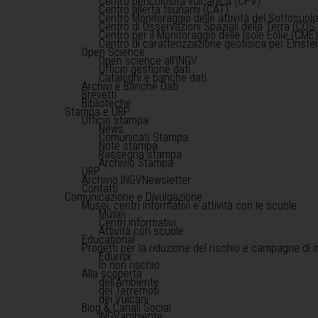
Centro pericolosità vulcanica (CPV)
Centro allerta tsunami (CAT)
Centro Monitoraggio delle attività del Sottosuol
Centro di Osservazioni Spaziali della Terra (COS 
Centro per il Monitoraggio delle Isole Eolie (CME
Centro di caratterizzazione geofisica per Einst
Open Science
Open science all'INGV
Ufficio gestione dati
Cataloghi e banche dati
Archivi e Banche Dati
Brevetti
Biblioteche
Stampa e URP
Ufficio stampa
News
Comunicati Stampa
Note stampa
Rassegna stampa
Archivio Stampa
URP
Archivio INGVNewsletter
Contatti
Comunicazione e Divulgazione
Musei, centri informativi e attività con le scuole
Musei
Centri informativi
Attività con scuole
Educational
Progetti per la riduzione del rischio e campagne di 
Edurisk
Io non rischio
Alla scoperta
dell'Ambiente
dei Terremoti
dei Vulcani
Blog & Canali Social
INGVambiente