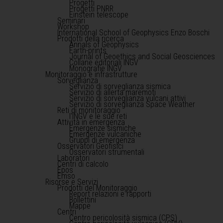
Progetti
Progetti PNRR
Einstein telescope
Seminari
Workshop
International School of Geophysics Enzo Boschi
Prodotti della ricerca
Annals of Geophysics
Earth-prints
Journal of Geoethics and Social Geosciences
Collane editoriali INGV
Monografie INGV
Monitoraggio e infrastrutture
Sorveglianza
Servizio di sorveglianza sismica
Servizio di allerta maremoti
Servizio di sorveglianza vulcani attivi
Servizio di sorveglianza Space Weather
Reti di monitoraggio
l'INGV e le sue reti
Attività in emergenza
Emergenze sismiche
Emergenze vulcaniche
Gruppi di emergenza
Osservatori Geofisici
Osservatori strumentali
Laboratori
Centri di calcolo
Epos
Emso
Risorse e Servizi
Prodotti del Monitoraggio
Report relazioni e rapporti
Bollettini
Mappe
Centri
Centro pericolosità sismica (CPS)