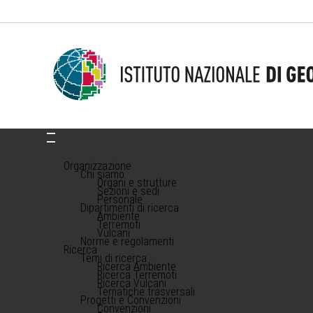
Organizzazione
Chi siamo
Organi e strutture
Sezioni e sedi
Personale
Dipartimenti di ricerca
Ambiente
Terremoti
Vulcani
Norme e regolamenti
Ricerca
Temi di ricerca
Ricerca Ambiente
Ricerca Terremoti
Ricerca Vulcani
Tematiche trasversali
Progetti e Convenzioni
Convenzioni