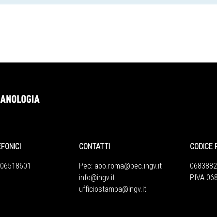
EFONICI
CONTATTI
CODICE 
 06518601
Pec:
aoo.roma@pec.ingv.it
0683882
info@ingv.it
P.IVA 0
ufficiostampa@ingv.it