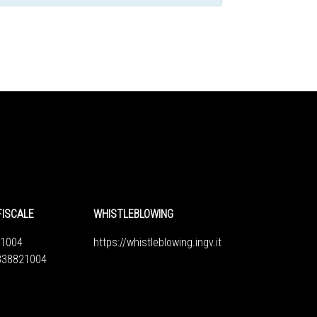
FISCALE
WHISTLEBLOWING
1004
https://whistleblowing.ingv.
it
6838821004