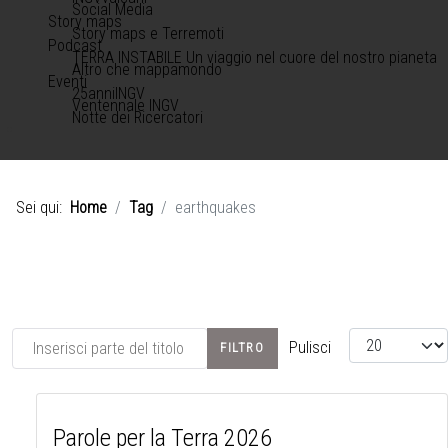
Social Media
Story maps
Story maps e Terremoti
Podcast
TERRA INSTABILE Un viaggio nel cuore del nostro pianeta
Altro che mappamondo
Eventi
25anniINGV
Ventennale INGV
Notte dei Ricercatori
Sei qui:
Home
Tag
earthquakes
Inserisci parte del titolo
Visualizza #
Pulisci
FILTRO
Parole per la Terra 2026