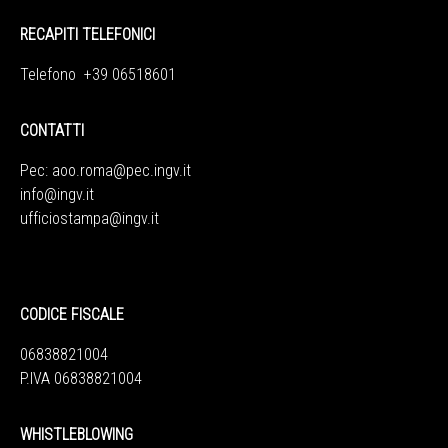
RECAPITI TELEFONICI
Telefono +39 06518601
CONTATTI
Pec:
aoo.roma@pec.ingv.it
info@ingv.it
ufficiostampa@ingv.it
CODICE FISCALE
06838821004
P.IVA 06838821004
WHISTLEBLOWING