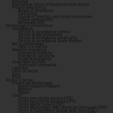
Workshop
International School of Geophysics Enzo Boschi
Prodotti della ricerca
Annals of Geophysics
Earth-prints
Journal of Geoethics and Social Geosciences
Collane editoriali INGV
Monografie INGV
Monitoraggio e infrastrutture
Sorveglianza
Servizio di sorveglianza sismica
Servizio di allerta maremoti
Servizio di sorveglianza vulcani attivi
Servizio di sorveglianza Space Weather
Reti di monitoraggio
l'INGV e le sue reti
Attività in emergenza
Emergenze sismiche
Emergenze vulcaniche
Gruppi di emergenza
Osservatori Geofisici
Osservatori strumentali
Laboratori
Centri di calcolo
Epos
Emso
Risorse e Servizi
Prodotti del Monitoraggio
Report relazioni e rapporti
Bollettini
Mappe
Centri
Centro pericolosità sismica (CPS)
Centro pericolosità vulcanica (CPV)
Centro allerta tsunami (CAT)
Centro Monitoraggio delle attività del Sottosuolo (CMS)
Centro di Osservazioni Spaziali della Terra (COS )