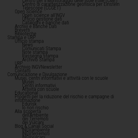
Centro per il Monitoraggio delle Isole Eolie (CME)
Centro di caratterizzazione geofisica per Einstein
Telescope (CCGET)
Open Science
Open science all'INGV
Ufficio gestione dati
Cataloghi e banche dati
Archivi e Banche Dati
Brevetti
Biblioteche
Stampa e URP
Ufficio stampa
News
Comunicati Stampa
Note stampa
Rassegna stampa
Archivio Stampa
URP
Archivio INGVNewsletter
Contatti
Comunicazione e Divulgazione
Musei, centri informativi e attività con le scuole
Musei
Centri informativi
Attività con scuole
Educational
Progetti per la riduzione del rischio e campagne di
informazione
Edurisk
Io non rischio
Alla scoperta
dell'Ambiente
dei Terremoti
dei Vulcani
Blog & Canali Social
INGVambiente
INGVterremoti
INGVvulcani