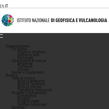
EN
IT
Organizzazione
Chi siamo
Organi e strutture
Sezioni e sedi
Personale
Dipartimenti di ricerca
Ambiente
Terremoti
Vulcani
Norme e regolamenti
Ricerca
Temi di ricerca
Ricerca Ambiente
Ricerca Terremoti
Ricerca Vulcani
Tematiche trasversali
Progetti e Convenzioni
Convenzioni
Progetti
Progetti PNRR
Einstein telescope
Seminari