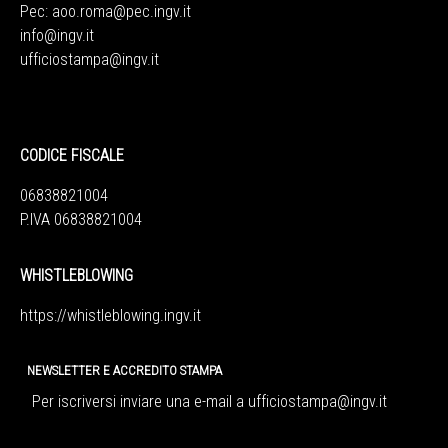
Pec:
aoo.roma@pec.ingv.it
info@ingv.it
ufficiostampa@ingv.it
CODICE FISCALE
06838821004
P.IVA 06838821004
WHISTLEBLOWING
https://whistleblowing.ingv.
it
NEWSLETTER E ACCREDITO STAMPA
Per iscriversi inviare una e-mail a
ufficiostampa@ingv.it