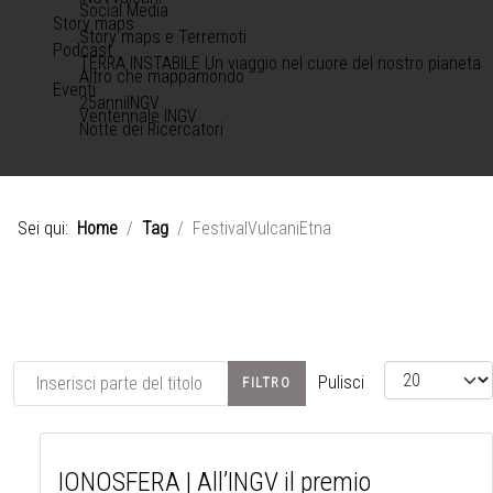
Social Media
Story maps
Story maps e Terremoti
Podcast
TERRA INSTABILE Un viaggio nel cuore del nostro pianeta
Altro che mappamondo
Eventi
25anniINGV
Ventennale INGV
Notte dei Ricercatori
Sei qui:
Home
Tag
FestivalVulcaniEtna
Inserisci parte del titolo
Visualizza #
Pulisci
FILTRO
IONOSFERA | All’INGV il premio