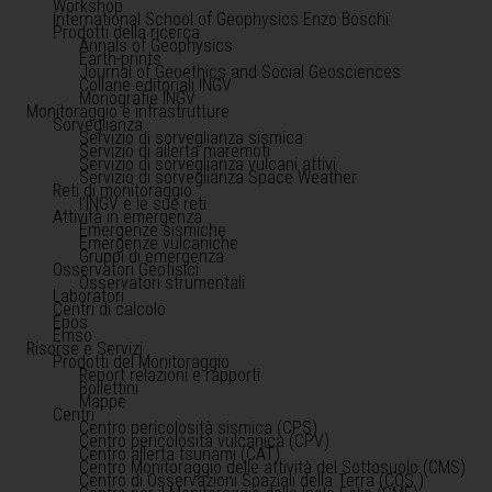
Workshop
International School of Geophysics Enzo Boschi
Prodotti della ricerca
Annals of Geophysics
Earth-prints
Journal of Geoethics and Social Geosciences
Collane editoriali INGV
Monografie INGV
Monitoraggio e infrastrutture
Sorveglianza
Servizio di sorveglianza sismica
Servizio di allerta maremoti
Servizio di sorveglianza vulcani attivi
Servizio di sorveglianza Space Weather
Reti di monitoraggio
l'INGV e le sue reti
Attività in emergenza
Emergenze sismiche
Emergenze vulcaniche
Gruppi di emergenza
Osservatori Geofisici
Osservatori strumentali
Laboratori
Centri di calcolo
Epos
Emso
Risorse e Servizi
Prodotti del Monitoraggio
Report relazioni e rapporti
Bollettini
Mappe
Centri
Centro pericolosità sismica (CPS)
Centro pericolosità vulcanica (CPV)
Centro allerta tsunami (CAT)
Centro Monitoraggio delle attività del Sottosuolo (CMS)
Centro di Osservazioni Spaziali della Terra (COS )