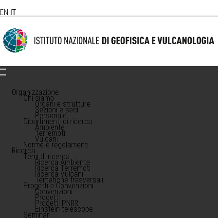
EN
IT
Organizzazione
Chi siamo
Organi e strutture
Sezioni e sedi
Personale
Dipartimenti di ricerca
Ambiente
Terremoti
Vulcani
Norme e regolamenti
Ricerca
Temi di ricerca
Ricerca Ambiente
Ricerca Terremoti
Ricerca Vulcani
Tematiche trasversali
Progetti e Convenzioni
Convenzioni
Progetti
Progetti PNRR
Einstein telescope
Seminari