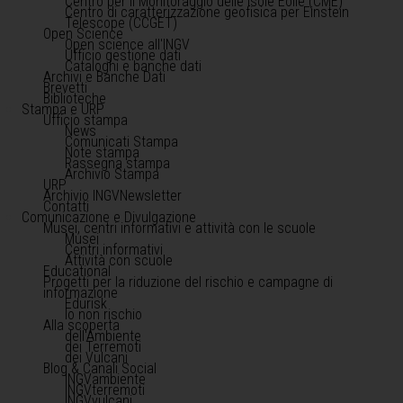
Centro per il Monitoraggio delle Isole Eolie (CME)
Centro di caratterizzazione geofisica per Einstein
Telescope (CCGET)
Open Science
Open science all'INGV
Ufficio gestione dati
Cataloghi e banche dati
Archivi e Banche Dati
Brevetti
Biblioteche
Stampa e URP
Ufficio stampa
News
Comunicati Stampa
Note stampa
Rassegna stampa
Archivio Stampa
URP
Archivio INGVNewsletter
Contatti
Comunicazione e Divulgazione
Musei, centri informativi e attività con le scuole
Musei
Centri informativi
Attività con scuole
Educational
Progetti per la riduzione del rischio e campagne di
informazione
Edurisk
Io non rischio
Alla scoperta
dell'Ambiente
dei Terremoti
dei Vulcani
Blog & Canali Social
INGVambiente
INGVterremoti
INGVvulcani