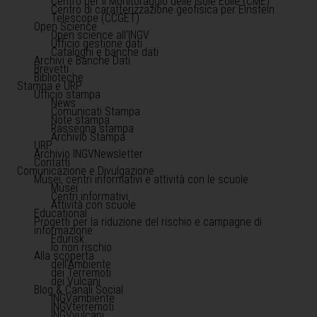
Centro per il Monitoraggio delle Isole Eolie (CME)
Centro di caratterizzazione geofisica per Einstein
Telescope (CCGET)
Open Science
Open science all'INGV
Ufficio gestione dati
Cataloghi e banche dati
Archivi e Banche Dati
Brevetti
Biblioteche
Stampa e URP
Ufficio stampa
News
Comunicati Stampa
Note stampa
Rassegna stampa
Archivio Stampa
URP
Archivio INGVNewsletter
Contatti
Comunicazione e Divulgazione
Musei, centri informativi e attività con le scuole
Musei
Centri informativi
Attività con scuole
Educational
Progetti per la riduzione del rischio e campagne di
informazione
Edurisk
Io non rischio
Alla scoperta
dell'Ambiente
dei Terremoti
dei Vulcani
Blog & Canali Social
INGVambiente
INGVterremoti
INGVvulcani