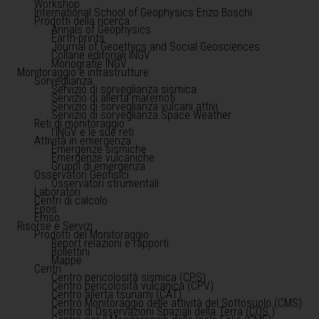
Workshop
International School of Geophysics Enzo Boschi
Prodotti della ricerca
Annals of Geophysics
Earth-prints
Journal of Geoethics and Social Geosciences
Collane editoriali INGV
Monografie INGV
Monitoraggio e infrastrutture
Sorveglianza
Servizio di sorveglianza sismica
Servizio di allerta maremoti
Servizio di sorveglianza vulcani attivi
Servizio di sorveglianza Space Weather
Reti di monitoraggio
l'INGV e le sue reti
Attività in emergenza
Emergenze sismiche
Emergenze vulcaniche
Gruppi di emergenza
Osservatori Geofisici
Osservatori strumentali
Laboratori
Centri di calcolo
Epos
Emso
Risorse e Servizi
Prodotti del Monitoraggio
Report relazioni e rapporti
Bollettini
Mappe
Centri
Centro pericolosità sismica (CPS)
Centro pericolosità vulcanica (CPV)
Centro allerta tsunami (CAT)
Centro Monitoraggio delle attività del Sottosuolo (CMS)
Centro di Osservazioni Spaziali della Terra (COS )