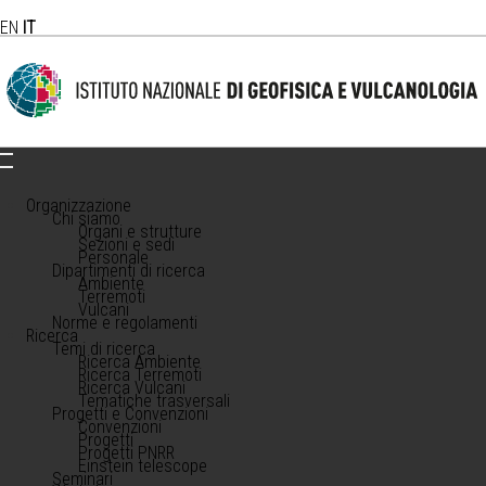
EN
IT
Organizzazione
Chi siamo
Organi e strutture
Sezioni e sedi
Personale
Dipartimenti di ricerca
Ambiente
Terremoti
Vulcani
Norme e regolamenti
Ricerca
Temi di ricerca
Ricerca Ambiente
Ricerca Terremoti
Ricerca Vulcani
Tematiche trasversali
Progetti e Convenzioni
Convenzioni
Progetti
Progetti PNRR
Einstein telescope
Seminari