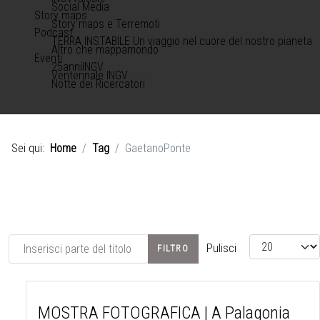
Social Media
Story maps
Story maps e Terremoti
Podcast
TERRA INSTABILE Un viaggio nel cuore del nostro pianeta
Altro che mappamondo
Eventi
25anniINGV
Ventennale INGV
Notte dei Ricercatori
Sei qui:
Home
Tag
GaetanoPonte
Inserisci parte del titolo
Visualizza #
Pulisci
FILTRO
MOSTRA FOTOGRAFICA | A Palagonia