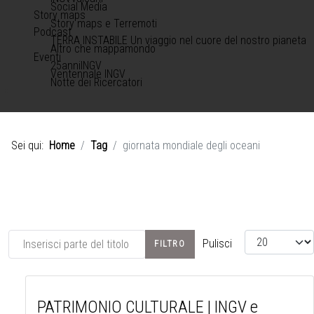
Social Media
Story maps
Story maps e Terremoti
Podcast
TERRA INSTABILE Un viaggio nel cuore del nostro pianeta
Altro che mappamondo
Eventi
25anniINGV
Ventennale INGV
Notte dei Ricercatori
Sei qui:
Home
Tag
giornata mondiale degli oceani
Inserisci parte del titolo
Visualizza #
Pulisci
FILTRO
PATRIMONIO CULTURALE | INGV e