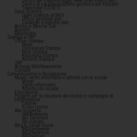
Centro per il Monitoraggio delle Isole Eolie (CME)
Centro di caratterizzazione geofisica per Einstein
Telescope (CCGET)
Open Science
Open science all'INGV
Ufficio gestione dati
Cataloghi e banche dati
Archivi e Banche Dati
Brevetti
Biblioteche
Stampa e URP
Ufficio stampa
News
Comunicati Stampa
Note stampa
Rassegna stampa
Archivio Stampa
URP
Archivio INGVNewsletter
Contatti
Comunicazione e Divulgazione
Musei, centri informativi e attività con le scuole
Musei
Centri informativi
Attività con scuole
Educational
Progetti per la riduzione del rischio e campagne di
informazione
Edurisk
Io non rischio
Alla scoperta
dell'Ambiente
dei Terremoti
dei Vulcani
Blog & Canali Social
INGVambiente
INGVterremoti
INGVvulcani