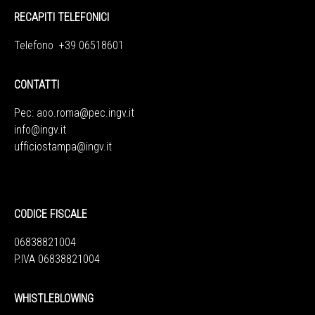
RECAPITI TELEFONICI
Telefono +39 06518601
CONTATTI
Pec:
aoo.roma@pec.ingv.it
info@ingv.it
ufficiostampa@ingv.it
CODICE FISCALE
06838821004
P.IVA 06838821004
WHISTLEBLOWING