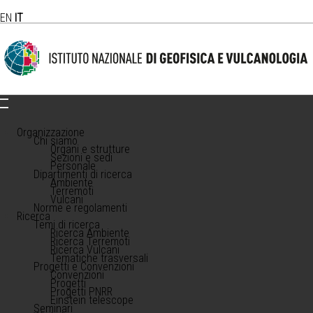
EN
IT
Organizzazione
Chi siamo
Organi e strutture
Sezioni e sedi
Personale
Dipartimenti di ricerca
Ambiente
Terremoti
Vulcani
Norme e regolamenti
Ricerca
Temi di ricerca
Ricerca Ambiente
Ricerca Terremoti
Ricerca Vulcani
Tematiche trasversali
Progetti e Convenzioni
Convenzioni
Progetti
Progetti PNRR
Einstein telescope
Seminari