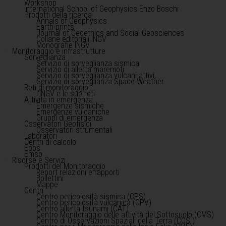
Workshop
International School of Geophysics Enzo Boschi
Prodotti della ricerca
Annals of Geophysics
Earth-prints
Journal of Geoethics and Social Geosciences
Collane editoriali INGV
Monografie INGV
Monitoraggio e infrastrutture
Sorveglianza
Servizio di sorveglianza sismica
Servizio di allerta maremoti
Servizio di sorveglianza vulcani attivi
Servizio di sorveglianza Space Weather
Reti di monitoraggio
l'INGV e le sue reti
Attività in emergenza
Emergenze sismiche
Emergenze vulcaniche
Gruppi di emergenza
Osservatori Geofisici
Osservatori strumentali
Laboratori
Centri di calcolo
Epos
Emso
Risorse e Servizi
Prodotti del Monitoraggio
Report relazioni e rapporti
Bollettini
Mappe
Centri
Centro pericolosità sismica (CPS)
Centro pericolosità vulcanica (CPV)
Centro allerta tsunami (CAT)
Centro Monitoraggio delle attività del Sottosuolo (CMS)
Centro di Osservazioni Spaziali della Terra (COS )