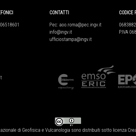
EFONICI
CONTATTI
CODICE 
 06518601
Pec:
aoo.roma@pec.ingv.it
0683882
info@ingv.it
P.IVA 0
ufficiostampa@ingv.it
t
Nazionale di Geofisica e Vulcanologia
sono distribuiti sotto licenza
Crea