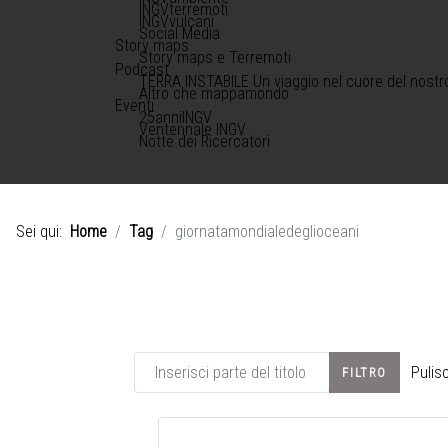
INGVterremoti
INGVvulcani
Social Media
Story maps
Story maps e Terremoti
Podcast
TERRA INSTABILE Un viaggio nel cuore del nostr
Altro che mappamondo
Eventi
25anniINGV
Ventennale INGV
Notte dei Ricercatori
Sei qui:
Home
Tag
giornatamondialedeglioceani
Inserisci parte del titolo
Pulisc
FILTRO