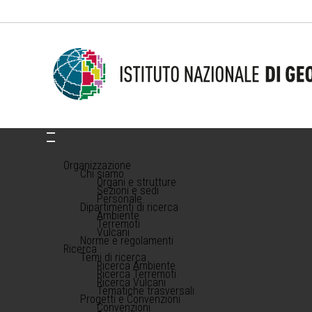
Organizzazione
Chi siamo
Organi e strutture
Sezioni e sedi
Personale
Dipartimenti di ricerca
Ambiente
Terremoti
Vulcani
Norme e regolamenti
Ricerca
Temi di ricerca
Ricerca Ambiente
Ricerca Terremoti
Ricerca Vulcani
Tematiche trasversali
Progetti e Convenzioni
Convenzioni