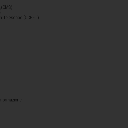
o (CMS)
)
)
ein Telescope (CCGET)
informazione