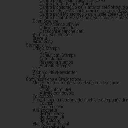
Centro pericolosità vulcanica (CPV)
Centro allerta tsunami (CAT)
Centro Monitoraggio delle attività del Sottosuol
Centro di Osservazioni Spaziali della Terra (COS 
Centro per il Monitoraggio delle Isole Eolie (CME
Centro di caratterizzazione geofisica per Einst
Open Science
Open science all'INGV
Ufficio gestione dati
Cataloghi e banche dati
Archivi e Banche Dati
Brevetti
Biblioteche
Stampa e URP
Ufficio stampa
News
Comunicati Stampa
Note stampa
Rassegna stampa
Archivio Stampa
URP
Archivio INGVNewsletter
Contatti
Comunicazione e Divulgazione
Musei, centri informativi e attività con le scuole
Musei
Centri informativi
Attività con scuole
Educational
Progetti per la riduzione del rischio e campagne di 
Edurisk
Io non rischio
Alla scoperta
dell'Ambiente
dei Terremoti
dei Vulcani
Blog & Canali Social
INGVambiente