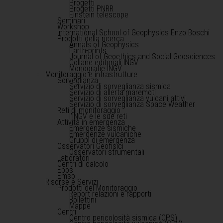
Progetti
Progetti PNRR
Einstein telescope
Seminari
Workshop
International School of Geophysics Enzo Boschi
Prodotti della ricerca
Annals of Geophysics
Earth-prints
Journal of Geoethics and Social Geosciences
Collane editoriali INGV
Monografie INGV
Monitoraggio e infrastrutture
Sorveglianza
Servizio di sorveglianza sismica
Servizio di allerta maremoti
Servizio di sorveglianza vulcani attivi
Servizio di sorveglianza Space Weather
Reti di monitoraggio
l'INGV e le sue reti
Attività in emergenza
Emergenze sismiche
Emergenze vulcaniche
Gruppi di emergenza
Osservatori Geofisici
Osservatori strumentali
Laboratori
Centri di calcolo
Epos
Emso
Risorse e Servizi
Prodotti del Monitoraggio
Report relazioni e rapporti
Bollettini
Mappe
Centri
Centro pericolosità sismica (CPS)