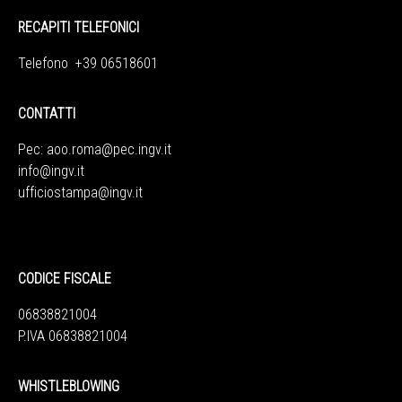
RECAPITI TELEFONICI
Telefono +39 06518601
CONTATTI
Pec:
aoo.roma@pec.ingv.it
info@ingv.it
ufficiostampa@ingv.it
CODICE FISCALE
06838821004
P.IVA 06838821004
WHISTLEBLOWING