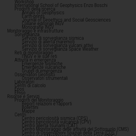
Workshop
International School of Geophysics Enzo Boschi
Prodotti della ricerca
Annals of Geophysics
Earth-prints
Journal of Geoethics and Social Geosciences
Collane editoriali INGV
Monografie INGV
Monitoraggio e infrastrutture
Sorveglianza
Servizio di sorveglianza sismica
Servizio di allerta maremoti
Servizio di sorveglianza vulcani attivi
Servizio di sorveglianza Space Weather
Reti di monitoraggio
l'INGV e le sue reti
Attività in emergenza
Emergenze sismiche
Emergenze vulcaniche
Gruppi di emergenza
Osservatori Geofisici
Osservatori strumentali
Laboratori
Centri di calcolo
Epos
Emso
Risorse e Servizi
Prodotti del Monitoraggio
Report relazioni e rapporti
Bollettini
Mappe
Centri
Centro pericolosità sismica (CPS)
Centro pericolosità vulcanica (CPV)
Centro allerta tsunami (CAT)
Centro Monitoraggio delle attività del Sottosuolo (CMS)
Centro di Osservazioni Spaziali della Terra (COS )