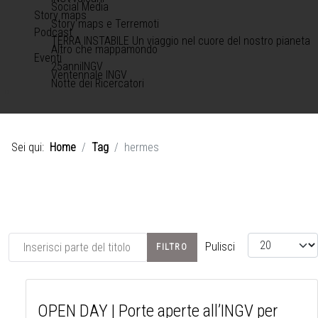
Social Media
Story maps
Story maps e Terremoti
Podcast
TERRA INSTABILE Un viaggio nel cuore del nostro pianeta
Altro che mappamondo
Eventi
25anniINGV
Ventennale INGV
Notte dei Ricercatori
Sei qui:
Home
Tag
hermes
Inserisci parte del titolo
Visualizza #
Pulisci
FILTRO
OPEN DAY | Porte aperte all’INGV per