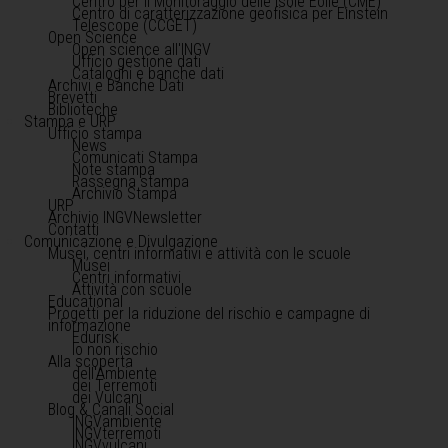
Centro per il Monitoraggio delle Isole Eolie (CME)
Centro di caratterizzazione geofisica per Einstein
Telescope (CCGET)
Open Science
Open science all'INGV
Ufficio gestione dati
Cataloghi e banche dati
Archivi e Banche Dati
Brevetti
Biblioteche
Stampa e URP
Ufficio stampa
News
Comunicati Stampa
Note stampa
Rassegna stampa
Archivio Stampa
URP
Archivio INGVNewsletter
Contatti
Comunicazione e Divulgazione
Musei, centri informativi e attività con le scuole
Musei
Centri informativi
Attività con scuole
Educational
Progetti per la riduzione del rischio e campagne di
informazione
Edurisk
Io non rischio
Alla scoperta
dell'Ambiente
dei Terremoti
dei Vulcani
Blog & Canali Social
INGVambiente
INGVterremoti
INGVvulcani