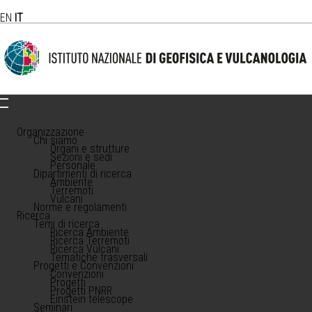
EN
IT
Organizzazione
Chi siamo
Organi e strutture
Sezioni e sedi
Personale
Dipartimenti di ricerca
Ambiente
Terremoti
Vulcani
Norme e regolamenti
Ricerca
Temi di ricerca
Ricerca Ambiente
Ricerca Terremoti
Ricerca Vulcani
Tematiche trasversali
Progetti e Convenzioni
Convenzioni
Progetti
Progetti PNRR
Einstein telescope
Seminari