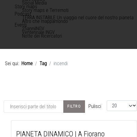
Social Media
Story maps
Story maps e Terremoti
Podcast
TERRA INSTABILE Un viaggio nel cuore del nostro pianeta
Altro che mappamondo
Eventi
25anniINGV
Ventennale INGV
Notte dei Ricercatori
Sei qui:
Home
Tag
incendi
Inserisci parte del titolo
Visualizza #
Pulisci
FILTRO
PIANETA DINAMICO | A Fiorano