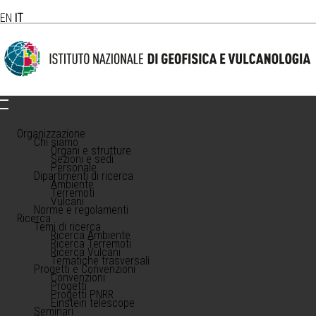
EN
IT
Organizzazione
Chi siamo
Organi e strutture
Sezioni e sedi
Personale
Dipartimenti di ricerca
Ambiente
Terremoti
Vulcani
Norme e regolamenti
Ricerca
Temi di ricerca
Ricerca Ambiente
Ricerca Terremoti
Ricerca Vulcani
Tematiche trasversali
Progetti e Convenzioni
Convenzioni
Progetti
Progetti PNRR
Einstein telescope
Seminari