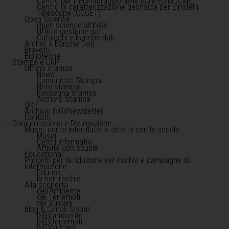
Centro per il Monitoraggio delle Isole Eolie (CME)
Centro di caratterizzazione geofisica per Einstein
Telescope (CCGET)
Open Science
Open science all'INGV
Ufficio gestione dati
Cataloghi e banche dati
Archivi e Banche Dati
Brevetti
Biblioteche
Stampa e URP
Ufficio stampa
News
Comunicati Stampa
Note stampa
Rassegna stampa
Archivio Stampa
URP
Archivio INGVNewsletter
Contatti
Comunicazione e Divulgazione
Musei, centri informativi e attività con le scuole
Musei
Centri informativi
Attività con scuole
Educational
Progetti per la riduzione del rischio e campagne di
informazione
Edurisk
Io non rischio
Alla scoperta
dell'Ambiente
dei Terremoti
dei Vulcani
Blog & Canali Social
INGVambiente
INGVterremoti
INGVvulcani