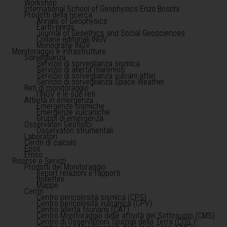
Workshop
International School of Geophysics Enzo Boschi
Prodotti della ricerca
Annals of Geophysics
Earth-prints
Journal of Geoethics and Social Geosciences
Collane editoriali INGV
Monografie INGV
Monitoraggio e infrastrutture
Sorveglianza
Servizio di sorveglianza sismica
Servizio di allerta maremoti
Servizio di sorveglianza vulcani attivi
Servizio di sorveglianza Space Weather
Reti di monitoraggio
l'INGV e le sue reti
Attività in emergenza
Emergenze sismiche
Emergenze vulcaniche
Gruppi di emergenza
Osservatori Geofisici
Osservatori strumentali
Laboratori
Centri di calcolo
Epos
Emso
Risorse e Servizi
Prodotti del Monitoraggio
Report relazioni e rapporti
Bollettini
Mappe
Centri
Centro pericolosità sismica (CPS)
Centro pericolosità vulcanica (CPV)
Centro allerta tsunami (CAT)
Centro Monitoraggio delle attività del Sottosuolo (CMS)
Centro di Osservazioni Spaziali della Terra (COS )