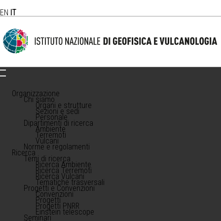
EN
IT
Organizzazione
Chi siamo
Organi e strutture
Sezioni e sedi
Personale
Dipartimenti di ricerca
Ambiente
Terremoti
Vulcani
Norme e regolamenti
Ricerca
Temi di ricerca
Ricerca Ambiente
Ricerca Terremoti
Ricerca Vulcani
Tematiche trasversali
Progetti e Convenzioni
Convenzioni
Progetti
Progetti PNRR
Einstein telescope
Seminari