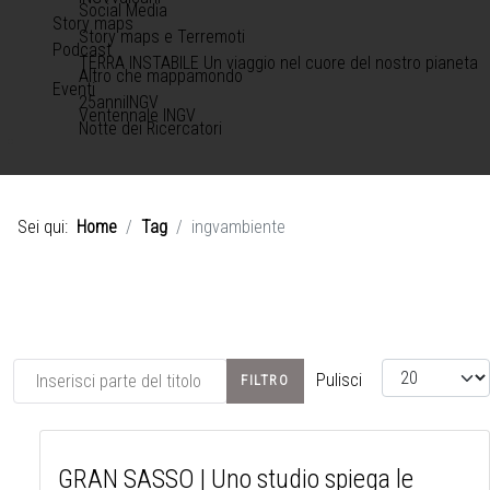
Social Media
Story maps
Story maps e Terremoti
Podcast
TERRA INSTABILE Un viaggio nel cuore del nostro pianeta
Altro che mappamondo
Eventi
25anniINGV
Ventennale INGV
Notte dei Ricercatori
Sei qui:
Home
Tag
ingvambiente
Inserisci parte del titolo
Visualizza #
Pulisci
FILTRO
GRAN SASSO | Uno studio spiega le