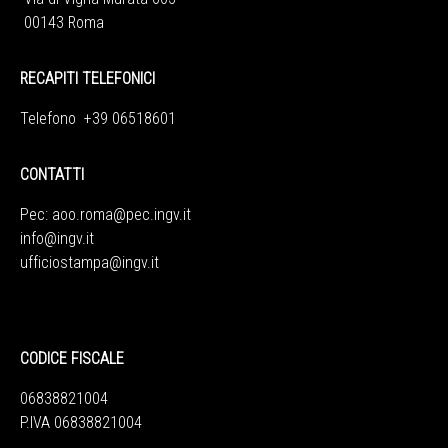
00143 Roma
RECAPITI TELEFONICI
Telefono +39 06518601
CONTATTI
Pec:
aoo.roma@pec.ingv.it
info@ingv.it
ufficiostampa@ingv.it
CODICE FISCALE
06838821004
P.IVA 06838821004