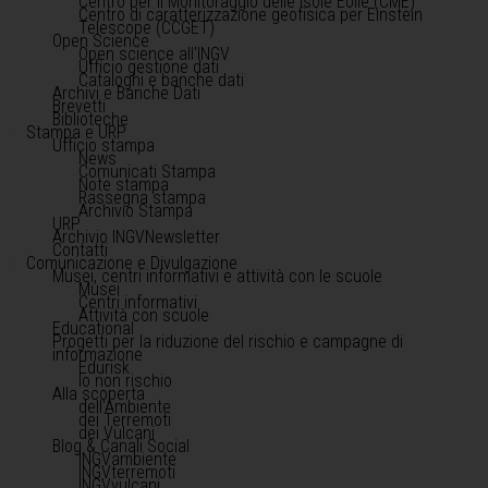
Centro per il Monitoraggio delle Isole Eolie (CME)
Centro di caratterizzazione geofisica per Einstein
Telescope (CCGET)
Open Science
Open science all'INGV
Ufficio gestione dati
Cataloghi e banche dati
Archivi e Banche Dati
Brevetti
Biblioteche
Stampa e URP
Ufficio stampa
News
Comunicati Stampa
Note stampa
Rassegna stampa
Archivio Stampa
URP
Archivio INGVNewsletter
Contatti
Comunicazione e Divulgazione
Musei, centri informativi e attività con le scuole
Musei
Centri informativi
Attività con scuole
Educational
Progetti per la riduzione del rischio e campagne di
informazione
Edurisk
Io non rischio
Alla scoperta
dell'Ambiente
dei Terremoti
dei Vulcani
Blog & Canali Social
INGVambiente
INGVterremoti
INGVvulcani