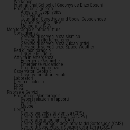
Workshop
International School of Geophysics Enzo Boschi
Prodotti della ricerca
Annals of Geophysics
Earth-prints
Journal of Geoethics and Social Geosciences
Collane editoriali INGV
Monografie INGV
Monitoraggio e infrastrutture
Sorveglianza
Servizio di sorveglianza sismica
Servizio di allerta maremoti
Servizio di sorveglianza vulcani attivi
Servizio di sorveglianza Space Weather
Reti di monitoraggio
l'INGV e le sue reti
Attività in emergenza
Emergenze sismiche
Emergenze vulcaniche
Gruppi di emergenza
Osservatori Geofisici
Osservatori strumentali
Laboratori
Centri di calcolo
Epos
Emso
Risorse e Servizi
Prodotti del Monitoraggio
Report relazioni e rapporti
Bollettini
Mappe
Centri
Centro pericolosità sismica (CPS)
Centro pericolosità vulcanica (CPV)
Centro allerta tsunami (CAT)
Centro Monitoraggio delle attività del Sottosuolo (CMS)
Centro di Osservazioni Spaziali della Terra (COS )