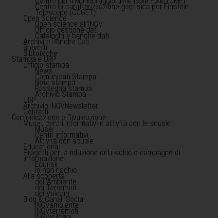
Centro per il Monitoraggio delle Isole Eolie (CME)
Centro di caratterizzazione geofisica per Einstein
Telescope (CCGET)
Open Science
Open science all'INGV
Ufficio gestione dati
Cataloghi e banche dati
Archivi e Banche Dati
Brevetti
Biblioteche
Stampa e URP
Ufficio stampa
News
Comunicati Stampa
Note stampa
Rassegna stampa
Archivio Stampa
URP
Archivio INGVNewsletter
Contatti
Comunicazione e Divulgazione
Musei, centri informativi e attività con le scuole
Musei
Centri informativi
Attività con scuole
Educational
Progetti per la riduzione del rischio e campagne di
informazione
Edurisk
Io non rischio
Alla scoperta
dell'Ambiente
dei Terremoti
dei Vulcani
Blog & Canali Social
INGVambiente
INGVterremoti
INGVvulcani