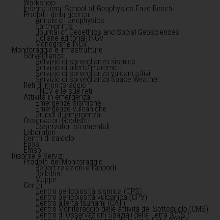
Workshop
International School of Geophysics Enzo Boschi
Prodotti della ricerca
Annals of Geophysics
Earth-prints
Journal of Geoethics and Social Geosciences
Collane editoriali INGV
Monografie INGV
Monitoraggio e infrastrutture
Sorveglianza
Servizio di sorveglianza sismica
Servizio di allerta maremoti
Servizio di sorveglianza vulcani attivi
Servizio di sorveglianza Space Weather
Reti di monitoraggio
l'INGV e le sue reti
Attività in emergenza
Emergenze sismiche
Emergenze vulcaniche
Gruppi di emergenza
Osservatori Geofisici
Osservatori strumentali
Laboratori
Centri di calcolo
Epos
Emso
Risorse e Servizi
Prodotti del Monitoraggio
Report relazioni e rapporti
Bollettini
Mappe
Centri
Centro pericolosità sismica (CPS)
Centro pericolosità vulcanica (CPV)
Centro allerta tsunami (CAT)
Centro Monitoraggio delle attività del Sottosuolo (CMS)
Centro di Osservazioni Spaziali della Terra (COS )