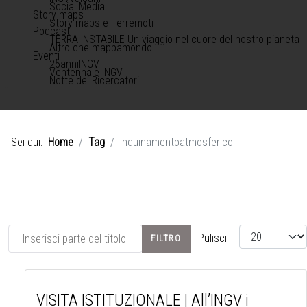
Social Media
Story maps
Story maps e Terremoti
Podcast
TERRA INSTABILE Un viaggio nel cuore del nostro pianeta
Altro che mappamondo
Eventi
25anniINGV
Ventennale INGV
Notte dei Ricercatori
Sei qui:
Home
Tag
inquinamentoatmosferico
Inserisci parte del titolo
Visualizza #
Pulisci
FILTRO
VISITA ISTITUZIONALE | All’INGV i