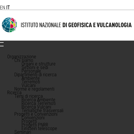
EN
IT
Organizzazione
Chi siamo
Organi e strutture
Sezioni e sedi
Personale
Dipartimenti di ricerca
Ambiente
Terremoti
Vulcani
Norme e regolamenti
Ricerca
Temi di ricerca
Ricerca Ambiente
Ricerca Terremoti
Ricerca Vulcani
Tematiche trasversali
Progetti e Convenzioni
Convenzioni
Progetti
Progetti PNRR
Einstein telescope
Seminari