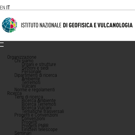
EN
IT
Organizzazione
Chi siamo
Organi e strutture
Sezioni e sedi
Personale
Dipartimenti di ricerca
Ambiente
Terremoti
Vulcani
Norme e regolamenti
Ricerca
Temi di ricerca
Ricerca Ambiente
Ricerca Terremoti
Ricerca Vulcani
Tematiche trasversali
Progetti e Convenzioni
Convenzioni
Progetti
Progetti PNRR
Einstein telescope
Seminari