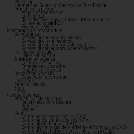
Workshop
International School of Geophysics Enzo Boschi
Prodotti della ricerca
Annals of Geophysics
Earth-prints
Journal of Geoethics and Social Geosciences
Collane editoriali INGV
Monografie INGV
Monitoraggio e infrastrutture
Sorveglianza
Servizio di sorveglianza sismica
Servizio di allerta maremoti
Servizio di sorveglianza vulcani attivi
Servizio di sorveglianza Space Weather
Reti di monitoraggio
l'INGV e le sue reti
Attività in emergenza
Emergenze sismiche
Emergenze vulcaniche
Gruppi di emergenza
Osservatori Geofisici
Osservatori strumentali
Laboratori
Centri di calcolo
Epos
Emso
Risorse e Servizi
Prodotti del Monitoraggio
Report relazioni e rapporti
Bollettini
Mappe
Centri
Centro pericolosità sismica (CPS)
Centro pericolosità vulcanica (CPV)
Centro allerta tsunami (CAT)
Centro Monitoraggio delle attività del Sottosuolo (CMS)
Centro di Osservazioni Spaziali della Terra (COS )