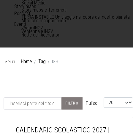
Social Media
Story maps
Story maps e Terremoti
Podcast
TERRA INSTABILE Un viaggio nel cuore del nostro pianeta
Altro che mappamondo
Eventi
25anniINGV
Ventennale INGV
Notte dei Ricercatori
Sei qui:
Home
Tag
ISS
Inserisci parte del titolo
Visualizza #
Pulisci
FILTRO
CALENDARIO SCOLASTICO 2027 |