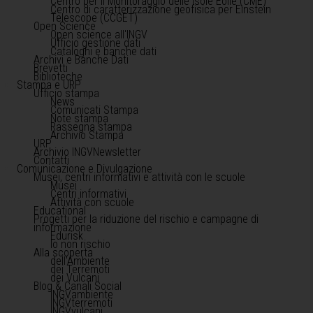
Centro per il Monitoraggio delle Isole Eolie (CME)
Centro di caratterizzazione geofisica per Einstein
Telescope (CCGET)
Open Science
Open science all'INGV
Ufficio gestione dati
Cataloghi e banche dati
Archivi e Banche Dati
Brevetti
Biblioteche
Stampa e URP
Ufficio stampa
News
Comunicati Stampa
Note stampa
Rassegna stampa
Archivio Stampa
URP
Archivio INGVNewsletter
Contatti
Comunicazione e Divulgazione
Musei, centri informativi e attività con le scuole
Musei
Centri informativi
Attività con scuole
Educational
Progetti per la riduzione del rischio e campagne di
informazione
Edurisk
Io non rischio
Alla scoperta
dell'Ambiente
dei Terremoti
dei Vulcani
Blog & Canali Social
INGVambiente
INGVterremoti
INGVvulcani