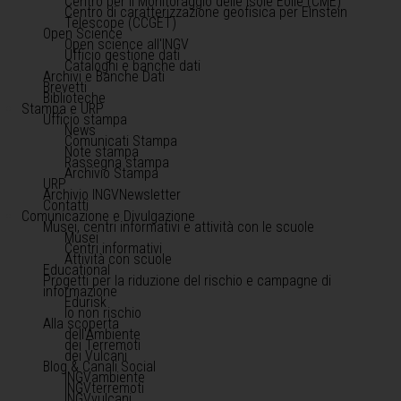
Centro per il Monitoraggio delle Isole Eolie (CME)
Centro di caratterizzazione geofisica per Einstein
Telescope (CCGET)
Open Science
Open science all'INGV
Ufficio gestione dati
Cataloghi e banche dati
Archivi e Banche Dati
Brevetti
Biblioteche
Stampa e URP
Ufficio stampa
News
Comunicati Stampa
Note stampa
Rassegna stampa
Archivio Stampa
URP
Archivio INGVNewsletter
Contatti
Comunicazione e Divulgazione
Musei, centri informativi e attività con le scuole
Musei
Centri informativi
Attività con scuole
Educational
Progetti per la riduzione del rischio e campagne di
informazione
Edurisk
Io non rischio
Alla scoperta
dell'Ambiente
dei Terremoti
dei Vulcani
Blog & Canali Social
INGVambiente
INGVterremoti
INGVvulcani