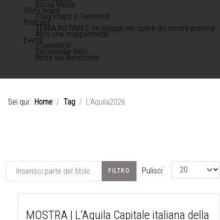
Social Media
Story maps
Story maps e Terremoti
Podcast
TERRA INSTABILE Un viaggio nel cuore del nostro pianeta
Altro che mappamondo
Eventi
25anniINGV
Ventennale INGV
Notte dei Ricercatori
Sei qui:
Home
Tag
L'Aquila2026
Inserisci parte del titolo
Visualizza #
Pulisci
FILTRO
MOSTRA | L’Aquila Capitale italiana della