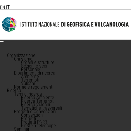
EN
IT
Organizzazione
Chi siamo
Organi e strutture
Sezioni e sedi
Personale
Dipartimenti di ricerca
Ambiente
Terremoti
Vulcani
Norme e regolamenti
Ricerca
Temi di ricerca
Ricerca Ambiente
Ricerca Terremoti
Ricerca Vulcani
Tematiche trasversali
Progetti e Convenzioni
Convenzioni
Progetti
Progetti PNRR
Einstein telescope
Seminari