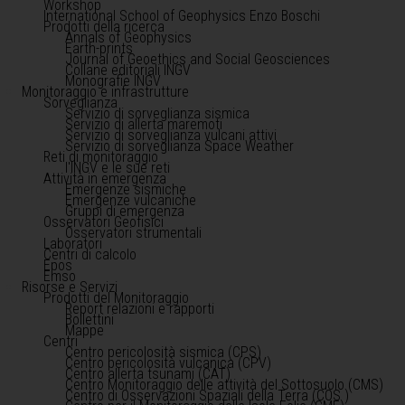
Workshop
International School of Geophysics Enzo Boschi
Prodotti della ricerca
Annals of Geophysics
Earth-prints
Journal of Geoethics and Social Geosciences
Collane editoriali INGV
Monografie INGV
Monitoraggio e infrastrutture
Sorveglianza
Servizio di sorveglianza sismica
Servizio di allerta maremoti
Servizio di sorveglianza vulcani attivi
Servizio di sorveglianza Space Weather
Reti di monitoraggio
l'INGV e le sue reti
Attività in emergenza
Emergenze sismiche
Emergenze vulcaniche
Gruppi di emergenza
Osservatori Geofisici
Osservatori strumentali
Laboratori
Centri di calcolo
Epos
Emso
Risorse e Servizi
Prodotti del Monitoraggio
Report relazioni e rapporti
Bollettini
Mappe
Centri
Centro pericolosità sismica (CPS)
Centro pericolosità vulcanica (CPV)
Centro allerta tsunami (CAT)
Centro Monitoraggio delle attività del Sottosuolo (CMS)
Centro di Osservazioni Spaziali della Terra (COS )