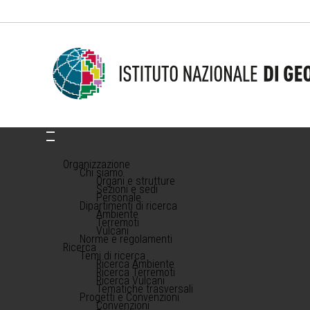
Organizzazione
Chi siamo
Organi e strutture
Sezioni e sedi
Personale
Dipartimenti di ricerca
Ambiente
Terremoti
Vulcani
Norme e regolamenti
Ricerca
Temi di ricerca
Ricerca Ambiente
Ricerca Terremoti
Ricerca Vulcani
Tematiche trasversali
Progetti e Convenzioni
Convenzioni