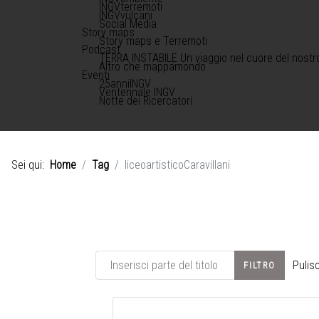
INGVterremoti
INGVvulcani
Social Media
Story maps
Story maps e Terremoti
Podcast
TERRA INSTABILE Un viaggio nel cuore del nostr
Altro che mappamondo
Eventi
25anniINGV
Ventennale INGV
Notte dei Ricercatori
Sei qui:
Home
Tag
liceoartisticoCaravillani
Inserisci parte del titolo
Pulisc
FILTRO