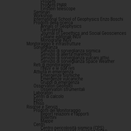
Progetti
Progetti PNRR
Einstein telescope
Seminari
Workshop
International School of Geophysics Enzo Boschi
Prodotti della ricerca
Annals of Geophysics
Earth-prints
Journal of Geoethics and Social Geosciences
Collane editoriali INGV
Monografie INGV
Monitoraggio e infrastrutture
Sorveglianza
Servizio di sorveglianza sismica
Servizio di allerta maremoti
Servizio di sorveglianza vulcani attivi
Servizio di sorveglianza Space Weather
Reti di monitoraggio
l'INGV e le sue reti
Attività in emergenza
Emergenze sismiche
Emergenze vulcaniche
Gruppi di emergenza
Osservatori Geofisici
Osservatori strumentali
Laboratori
Centri di calcolo
Epos
Emso
Risorse e Servizi
Prodotti del Monitoraggio
Report relazioni e rapporti
Bollettini
Mappe
Centri
Centro pericolosità sismica (CPS)