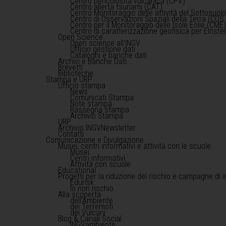
Centro pericolosità vulcanica (CPV)
Centro allerta tsunami (CAT)
Centro Monitoraggio delle attività del Sottosuol
Centro di Osservazioni Spaziali della Terra (COS 
Centro per il Monitoraggio delle Isole Eolie (CME
Centro di caratterizzazione geofisica per Einst
Open Science
Open science all'INGV
Ufficio gestione dati
Cataloghi e banche dati
Archivi e Banche Dati
Brevetti
Biblioteche
Stampa e URP
Ufficio stampa
News
Comunicati Stampa
Note stampa
Rassegna stampa
Archivio Stampa
URP
Archivio INGVNewsletter
Contatti
Comunicazione e Divulgazione
Musei, centri informativi e attività con le scuole
Musei
Centri informativi
Attività con scuole
Educational
Progetti per la riduzione del rischio e campagne di 
Edurisk
Io non rischio
Alla scoperta
dell'Ambiente
dei Terremoti
dei Vulcani
Blog & Canali Social
INGVambiente