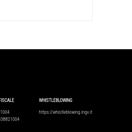
FISCALE
WHISTLEBLOWING
1004
https://whistleblowing.ingv.
it
6838821004