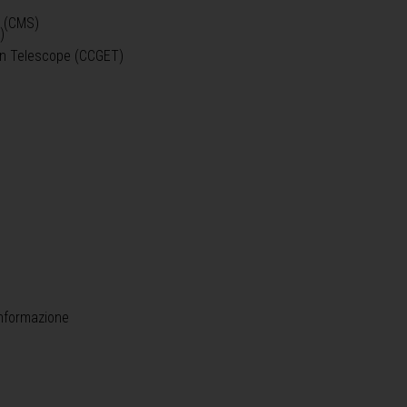
o (CMS)
)
)
ein Telescope (CCGET)
informazione