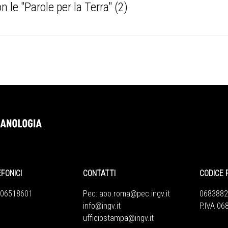
n le "Parole per la Terra" (2)
EFONICI
CONTATTI
CODICE 
 06518601
Pec:
aoo.roma@pec.ingv.it
0683882
info@ingv.it
P.IVA 0
ufficiostampa@ingv.it