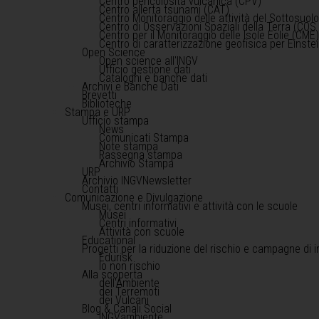
Centro pericolosità vulcanica (CPV)
Centro allerta tsunami (CAT)
Centro Monitoraggio delle attività del Sottosuol
Centro di Osservazioni Spaziali della Terra (COS 
Centro per il Monitoraggio delle Isole Eolie (CME
Centro di caratterizzazione geofisica per Einst
Open Science
Open science all'INGV
Ufficio gestione dati
Cataloghi e banche dati
Archivi e Banche Dati
Brevetti
Biblioteche
Stampa e URP
Ufficio stampa
News
Comunicati Stampa
Note stampa
Rassegna stampa
Archivio Stampa
URP
Archivio INGVNewsletter
Contatti
Comunicazione e Divulgazione
Musei, centri informativi e attività con le scuole
Musei
Centri informativi
Attività con scuole
Educational
Progetti per la riduzione del rischio e campagne di 
Edurisk
Io non rischio
Alla scoperta
dell'Ambiente
dei Terremoti
dei Vulcani
Blog & Canali Social
INGVambiente