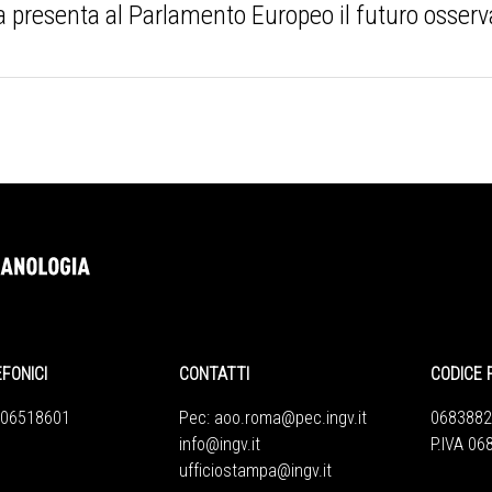
 presenta al Parlamento Europeo il futuro osserva
EFONICI
CONTATTI
CODICE 
 06518601
Pec:
aoo.roma@pec.ingv.it
0683882
info@ingv.it
P.IVA 0
ufficiostampa@ingv.it