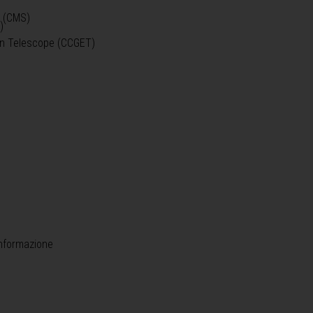
o (CMS)
)
)
ein Telescope (CCGET)
informazione