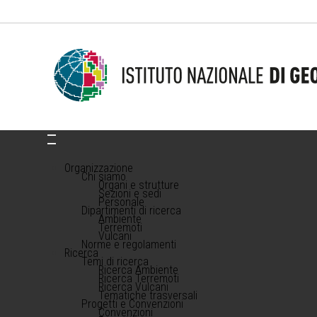
Organizzazione
Chi siamo
Organi e strutture
Sezioni e sedi
Personale
Dipartimenti di ricerca
Ambiente
Terremoti
Vulcani
Norme e regolamenti
Ricerca
Temi di ricerca
Ricerca Ambiente
Ricerca Terremoti
Ricerca Vulcani
Tematiche trasversali
Progetti e Convenzioni
Convenzioni