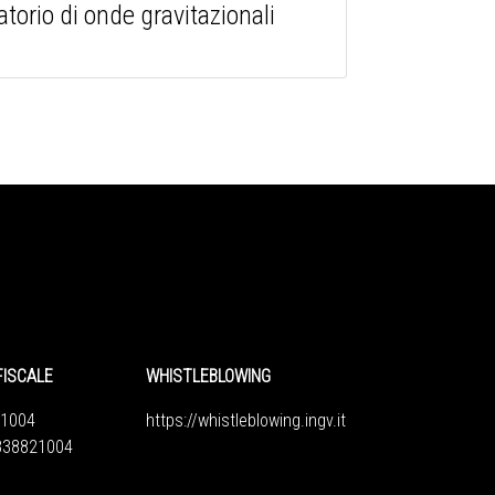
torio di onde gravitazionali
FISCALE
WHISTLEBLOWING
1004
https://whistleblowing.ingv.
it
6838821004