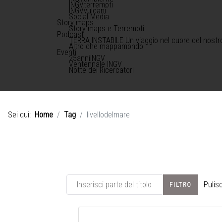
INGVterremoti
INGVvulcani
Social Media
Story maps
Story maps e Terremoti
Podcast
TERRA INSTABILE Un viaggio nel cuore del nostr
Altro che mappamondo
Eventi
25anniINGV
Ventennale INGV
Notte dei Ricercatori
Sei qui:
Home
Tag
livellodelmare
Inserisci parte del titolo
Pulisc
FILTRO