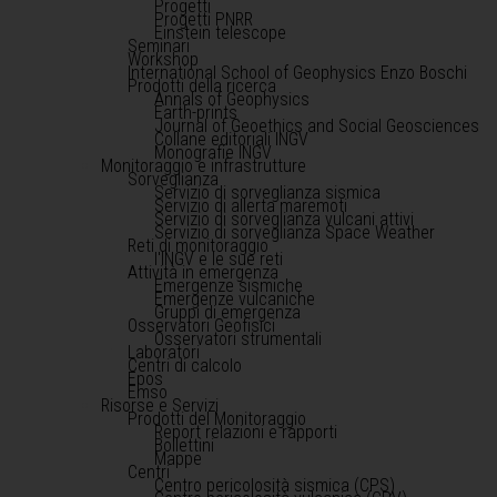
Progetti
Progetti PNRR
Einstein telescope
Seminari
Workshop
International School of Geophysics Enzo Boschi
Prodotti della ricerca
Annals of Geophysics
Earth-prints
Journal of Geoethics and Social Geosciences
Collane editoriali INGV
Monografie INGV
Monitoraggio e infrastrutture
Sorveglianza
Servizio di sorveglianza sismica
Servizio di allerta maremoti
Servizio di sorveglianza vulcani attivi
Servizio di sorveglianza Space Weather
Reti di monitoraggio
l'INGV e le sue reti
Attività in emergenza
Emergenze sismiche
Emergenze vulcaniche
Gruppi di emergenza
Osservatori Geofisici
Osservatori strumentali
Laboratori
Centri di calcolo
Epos
Emso
Risorse e Servizi
Prodotti del Monitoraggio
Report relazioni e rapporti
Bollettini
Mappe
Centri
Centro pericolosità sismica (CPS)