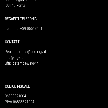
00143 Roma
RECAPITI TELEFONICI
Telefono +39 06518601
CONTATTI
Pec:
aoo.roma@pec.ingv.it
info@ingv.it
ufficiostampa@ingv.it
CODICE FISCALE
06838821004
P.IVA 06838821004