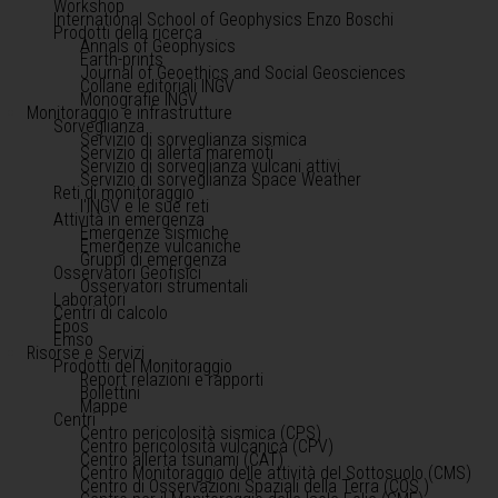
Workshop
International School of Geophysics Enzo Boschi
Prodotti della ricerca
Annals of Geophysics
Earth-prints
Journal of Geoethics and Social Geosciences
Collane editoriali INGV
Monografie INGV
Monitoraggio e infrastrutture
Sorveglianza
Servizio di sorveglianza sismica
Servizio di allerta maremoti
Servizio di sorveglianza vulcani attivi
Servizio di sorveglianza Space Weather
Reti di monitoraggio
l'INGV e le sue reti
Attività in emergenza
Emergenze sismiche
Emergenze vulcaniche
Gruppi di emergenza
Osservatori Geofisici
Osservatori strumentali
Laboratori
Centri di calcolo
Epos
Emso
Risorse e Servizi
Prodotti del Monitoraggio
Report relazioni e rapporti
Bollettini
Mappe
Centri
Centro pericolosità sismica (CPS)
Centro pericolosità vulcanica (CPV)
Centro allerta tsunami (CAT)
Centro Monitoraggio delle attività del Sottosuolo (CMS)
Centro di Osservazioni Spaziali della Terra (COS )