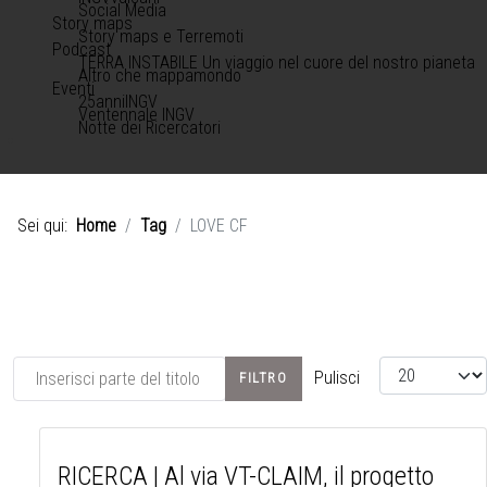
Social Media
Story maps
Story maps e Terremoti
Podcast
TERRA INSTABILE Un viaggio nel cuore del nostro pianeta
Altro che mappamondo
Eventi
25anniINGV
Ventennale INGV
Notte dei Ricercatori
Sei qui:
Home
Tag
LOVE CF
Inserisci parte del titolo
Visualizza #
Pulisci
FILTRO
RICERCA | Al via VT-CLAIM, il progetto