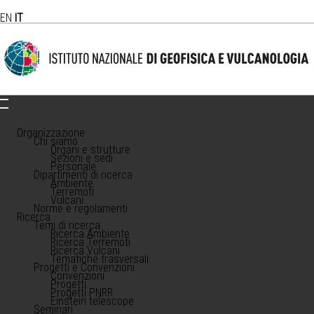
EN
IT
Organizzazione
Chi siamo
Organi e strutture
Sezioni e sedi
Personale
Dipartimenti di ricerca
Ambiente
Terremoti
Vulcani
Norme e regolamenti
Ricerca
Temi di ricerca
Ricerca Ambiente
Ricerca Terremoti
Ricerca Vulcani
Tematiche trasversali
Progetti e Convenzioni
Convenzioni
Progetti
Progetti PNRR
Einstein telescope
Seminari