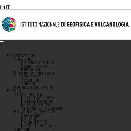
EN
IT
Organizzazione
Chi siamo
Organi e strutture
Sezioni e sedi
Personale
Dipartimenti di ricerca
Ambiente
Terremoti
Vulcani
Norme e regolamenti
Ricerca
Temi di ricerca
Ricerca Ambiente
Ricerca Terremoti
Ricerca Vulcani
Tematiche trasversali
Progetti e Convenzioni
Convenzioni
Progetti
Progetti PNRR
Einstein telescope
Seminari