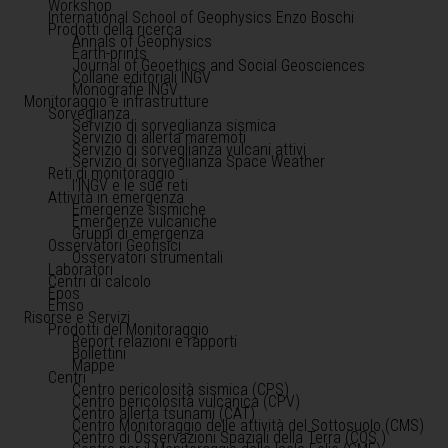
Workshop
International School of Geophysics Enzo Boschi
Prodotti della ricerca
Annals of Geophysics
Earth-prints
Journal of Geoethics and Social Geosciences
Collane editoriali INGV
Monografie INGV
Monitoraggio e infrastrutture
Sorveglianza
Servizio di sorveglianza sismica
Servizio di allerta maremoti
Servizio di sorveglianza vulcani attivi
Servizio di sorveglianza Space Weather
Reti di monitoraggio
l'INGV e le sue reti
Attività in emergenza
Emergenze sismiche
Emergenze vulcaniche
Gruppi di emergenza
Osservatori Geofisici
Osservatori strumentali
Laboratori
Centri di calcolo
Epos
Emso
Risorse e Servizi
Prodotti del Monitoraggio
Report relazioni e rapporti
Bollettini
Mappe
Centri
Centro pericolosità sismica (CPS)
Centro pericolosità vulcanica (CPV)
Centro allerta tsunami (CAT)
Centro Monitoraggio delle attività del Sottosuolo (CMS)
Centro di Osservazioni Spaziali della Terra (COS )