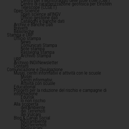
Centro per il Monitoraggio delle Isole Eolie (CME)
Centro di caratterizzazione geofisica per Einstein
Telescope (CCGET)
Open Science
Open science all'INGV
Ufficio gestione dati
Cataloghi e banche dati
Archivi e Banche Dati
Brevetti
Biblioteche
Stampa e URP
Ufficio stampa
News
Comunicati Stampa
Note stampa
Rassegna stampa
Archivio Stampa
URP
Archivio INGVNewsletter
Contatti
Comunicazione e Divulgazione
Musei, centri informativi e attività con le scuole
Musei
Centri informativi
Attività con scuole
Educational
Progetti per la riduzione del rischio e campagne di
informazione
Edurisk
Io non rischio
Alla scoperta
dell'Ambiente
dei Terremoti
dei Vulcani
Blog & Canali Social
INGVambiente
INGVterremoti
INGVvulcani