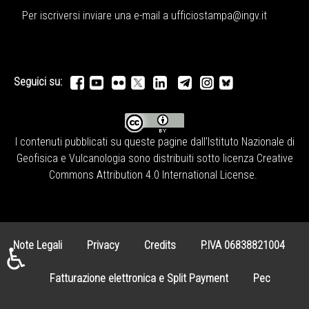
Per iscriversi inviare una e-mail a
ufficiostampa@ingv.it
Seguici su:
I contenuti pubblicati su queste pagine dall'
Istituto Nazionale di
Geofisica e Vulcanologia
sono distribuiti sotto licenza
Creative
Commons Attribution 4.0 International License
.
Note Legali
Privacy
Credits
P.IVA 06838821004
♿
Fatturazione elettronica e Split Payment
Pec