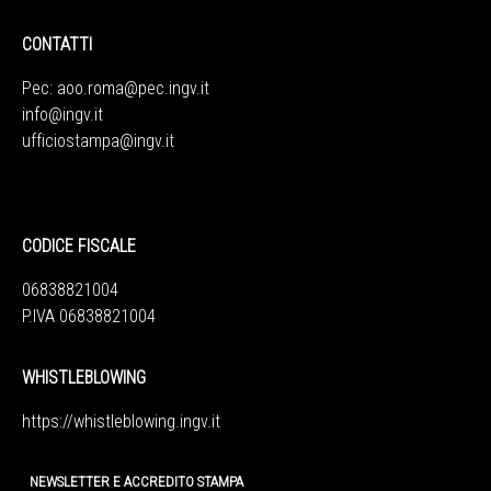
CONTATTI
Pec:
aoo.roma@pec.ingv.it
info@ingv.it
ufficiostampa@ingv.it
CODICE FISCALE
06838821004
P.IVA 06838821004
WHISTLEBLOWING
https://whistleblowing.ingv.
it
NEWSLETTER E ACCREDITO STAMPA