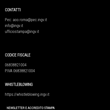
CONTATTI
Pec:
aoo.roma@pec.ingv.it
info@ingv.it
ufficiostampa@ingv.it
CODICE FISCALE
06838821004
P.IVA 06838821004
WHISTLEBLOWING
https://whistleblowing.ingv.
it
NEWSLETTER E ACCREDITO STAMPA