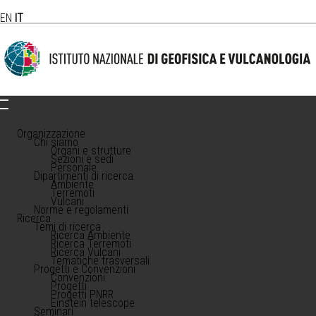
EN
IT
Organizzazione
Chi siamo
Organi e strutture
Sezioni e sedi
Personale
Dipartimenti di ricerca
Ambiente
Terremoti
Vulcani
Norme e regolamenti
Ricerca
Temi di ricerca
Ricerca Ambiente
Ricerca Terremoti
Ricerca Vulcani
Tematiche trasversali
Progetti e Convenzioni
Convenzioni
Progetti
Progetti PNRR
Einstein telescope
Seminari