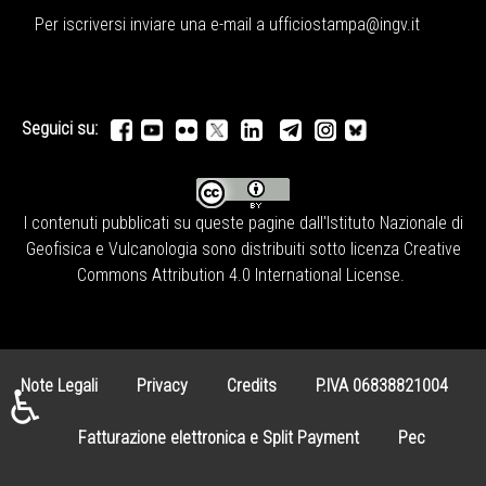
Per iscriversi inviare una e-mail a
ufficiostampa@ingv.it
Seguici su:
I contenuti pubblicati su queste pagine dall'
Istituto Nazionale di
Geofisica e Vulcanologia
sono distribuiti sotto licenza
Creative
Commons Attribution 4.0 International License
.
Note Legali
Privacy
Credits
P.IVA 06838821004
♿
Fatturazione elettronica e Split Payment
Pec