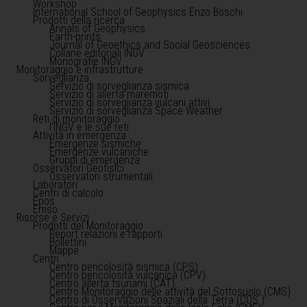
Workshop
International School of Geophysics Enzo Boschi
Prodotti della ricerca
Annals of Geophysics
Earth-prints
Journal of Geoethics and Social Geosciences
Collane editoriali INGV
Monografie INGV
Monitoraggio e infrastrutture
Sorveglianza
Servizio di sorveglianza sismica
Servizio di allerta maremoti
Servizio di sorveglianza vulcani attivi
Servizio di sorveglianza Space Weather
Reti di monitoraggio
l'INGV e le sue reti
Attività in emergenza
Emergenze sismiche
Emergenze vulcaniche
Gruppi di emergenza
Osservatori Geofisici
Osservatori strumentali
Laboratori
Centri di calcolo
Epos
Emso
Risorse e Servizi
Prodotti del Monitoraggio
Report relazioni e rapporti
Bollettini
Mappe
Centri
Centro pericolosità sismica (CPS)
Centro pericolosità vulcanica (CPV)
Centro allerta tsunami (CAT)
Centro Monitoraggio delle attività del Sottosuolo (CMS)
Centro di Osservazioni Spaziali della Terra (COS )