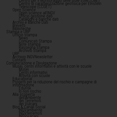
Centro per il Monitoraggio delle Isole Eolie (CME)
Centro di caratterizzazione geofisica per Einstein
Telescope (CCGET)
Open Science
Open science all'INGV
Ufficio gestione dati
Cataloghi e banche dati
Archivi e Banche Dati
Brevetti
Biblioteche
Stampa e URP
Ufficio stampa
News
Comunicati Stampa
Note stampa
Rassegna stampa
Archivio Stampa
URP
Archivio INGVNewsletter
Contatti
Comunicazione e Divulgazione
Musei, centri informativi e attività con le scuole
Musei
Centri informativi
Attività con scuole
Educational
Progetti per la riduzione del rischio e campagne di
informazione
Edurisk
Io non rischio
Alla scoperta
dell'Ambiente
dei Terremoti
dei Vulcani
Blog & Canali Social
INGVambiente
INGVterremoti
INGVvulcani