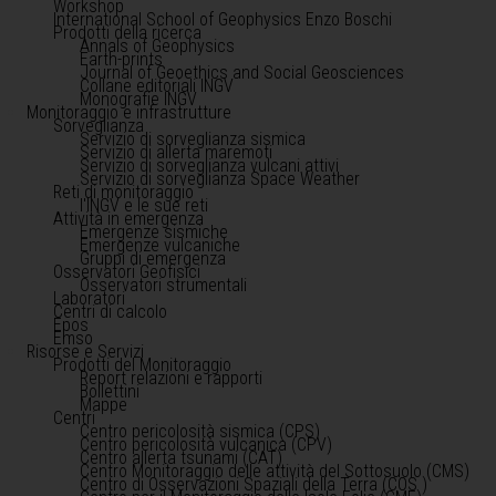
Workshop
International School of Geophysics Enzo Boschi
Prodotti della ricerca
Annals of Geophysics
Earth-prints
Journal of Geoethics and Social Geosciences
Collane editoriali INGV
Monografie INGV
Monitoraggio e infrastrutture
Sorveglianza
Servizio di sorveglianza sismica
Servizio di allerta maremoti
Servizio di sorveglianza vulcani attivi
Servizio di sorveglianza Space Weather
Reti di monitoraggio
l'INGV e le sue reti
Attività in emergenza
Emergenze sismiche
Emergenze vulcaniche
Gruppi di emergenza
Osservatori Geofisici
Osservatori strumentali
Laboratori
Centri di calcolo
Epos
Emso
Risorse e Servizi
Prodotti del Monitoraggio
Report relazioni e rapporti
Bollettini
Mappe
Centri
Centro pericolosità sismica (CPS)
Centro pericolosità vulcanica (CPV)
Centro allerta tsunami (CAT)
Centro Monitoraggio delle attività del Sottosuolo (CMS)
Centro di Osservazioni Spaziali della Terra (COS )