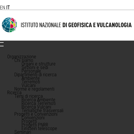
EN
IT
Organizzazione
Chi siamo
Organi e strutture
Sezioni e sedi
Personale
Dipartimenti di ricerca
Ambiente
Terremoti
Vulcani
Norme e regolamenti
Ricerca
Temi di ricerca
Ricerca Ambiente
Ricerca Terremoti
Ricerca Vulcani
Tematiche trasversali
Progetti e Convenzioni
Convenzioni
Progetti
Progetti PNRR
Einstein telescope
Seminari