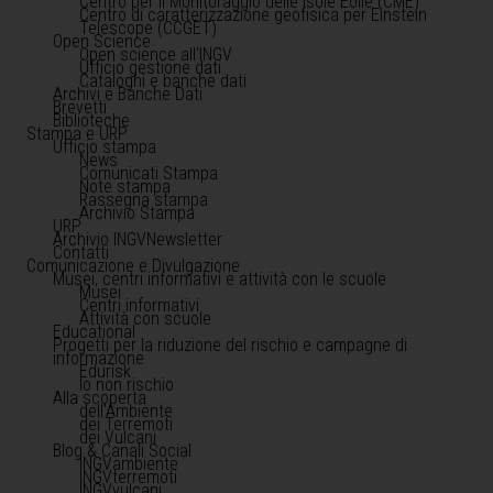
Centro per il Monitoraggio delle Isole Eolie (CME)
Centro di caratterizzazione geofisica per Einstein
Telescope (CCGET)
Open Science
Open science all'INGV
Ufficio gestione dati
Cataloghi e banche dati
Archivi e Banche Dati
Brevetti
Biblioteche
Stampa e URP
Ufficio stampa
News
Comunicati Stampa
Note stampa
Rassegna stampa
Archivio Stampa
URP
Archivio INGVNewsletter
Contatti
Comunicazione e Divulgazione
Musei, centri informativi e attività con le scuole
Musei
Centri informativi
Attività con scuole
Educational
Progetti per la riduzione del rischio e campagne di
informazione
Edurisk
Io non rischio
Alla scoperta
dell'Ambiente
dei Terremoti
dei Vulcani
Blog & Canali Social
INGVambiente
INGVterremoti
INGVvulcani