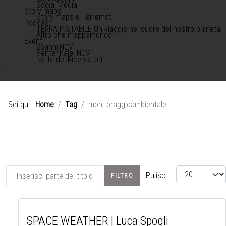
Social Media
Story maps
Story maps e Terremoti
Podcast
TERRA INSTABILE Un viaggio nel cuore del nostro pianeta
Altro che mappamondo
Eventi
25anniINGV
Ventennale INGV
Notte dei Ricercatori
Sei qui:
Home
Tag
monitoraggioambientale
Inserisci parte del titolo
Visualizza #
Pulisci
FILTRO
SPACE WEATHER | Luca Spogli