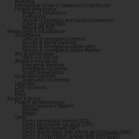
Workshop
International School of Geophysics Enzo Boschi
Prodotti della ricerca
Annals of Geophysics
Earth-prints
Journal of Geoethics and Social Geosciences
Collane editoriali INGV
Monografie INGV
Monitoraggio e infrastrutture
Sorveglianza
Servizio di sorveglianza sismica
Servizio di allerta maremoti
Servizio di sorveglianza vulcani attivi
Servizio di sorveglianza Space Weather
Reti di monitoraggio
l'INGV e le sue reti
Attività in emergenza
Emergenze sismiche
Emergenze vulcaniche
Gruppi di emergenza
Osservatori Geofisici
Osservatori strumentali
Laboratori
Centri di calcolo
Epos
Emso
Risorse e Servizi
Prodotti del Monitoraggio
Report relazioni e rapporti
Bollettini
Mappe
Centri
Centro pericolosità sismica (CPS)
Centro pericolosità vulcanica (CPV)
Centro allerta tsunami (CAT)
Centro Monitoraggio delle attività del Sottosuolo (CMS)
Centro di Osservazioni Spaziali della Terra (COS )