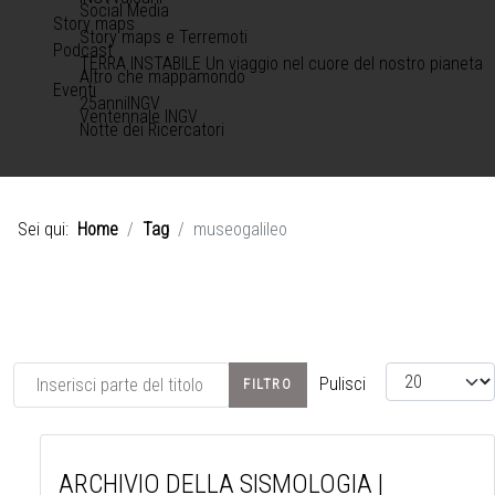
Social Media
Story maps
Story maps e Terremoti
Podcast
TERRA INSTABILE Un viaggio nel cuore del nostro pianeta
Altro che mappamondo
Eventi
25anniINGV
Ventennale INGV
Notte dei Ricercatori
Sei qui:
Home
Tag
museogalileo
Inserisci parte del titolo
Visualizza #
Pulisci
FILTRO
ARCHIVIO DELLA SISMOLOGIA |