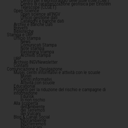
Centro per il Monitoraggio delle Isole Eolie (CME)
Centro di caratterizzazione geofisica per Einstein
Telescope (CCGET)
Open Science
Open science all'INGV
Ufficio gestione dati
Cataloghi e banche dati
Archivi e Banche Dati
Brevetti
Biblioteche
Stampa e URP
Ufficio stampa
News
Comunicati Stampa
Note stampa
Rassegna stampa
Archivio Stampa
URP
Archivio INGVNewsletter
Contatti
Comunicazione e Divulgazione
Musei, centri informativi e attività con le scuole
Musei
Centri informativi
Attività con scuole
Educational
Progetti per la riduzione del rischio e campagne di
informazione
Edurisk
Io non rischio
Alla scoperta
dell'Ambiente
dei Terremoti
dei Vulcani
Blog & Canali Social
INGVambiente
INGVterremoti
INGVvulcani