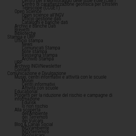
Centro per il Monitoraggio delle Isole Eolie (CME)
Centro di caratterizzazione geofisica per Einstein
Telescope (CCGET)
Open Science
Open science all'INGV
Ufficio gestione dati
Cataloghi e banche dati
Archivi e Banche Dati
Brevetti
Biblioteche
Stampa e URP
Ufficio stampa
News
Comunicati Stampa
Note stampa
Rassegna stampa
Archivio Stampa
URP
Archivio INGVNewsletter
Contatti
Comunicazione e Divulgazione
Musei, centri informativi e attività con le scuole
Musei
Centri informativi
Attività con scuole
Educational
Progetti per la riduzione del rischio e campagne di
informazione
Edurisk
Io non rischio
Alla scoperta
dell'Ambiente
dei Terremoti
dei Vulcani
Blog & Canali Social
INGVambiente
INGVterremoti
INGVvulcani