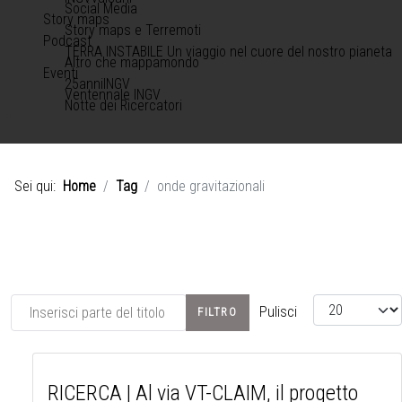
Social Media
Story maps
Story maps e Terremoti
Podcast
TERRA INSTABILE Un viaggio nel cuore del nostro pianeta
Altro che mappamondo
Eventi
25anniINGV
Ventennale INGV
Notte dei Ricercatori
Sei qui:
Home
Tag
onde gravitazionali
Inserisci parte del titolo
Visualizza #
Pulisci
FILTRO
RICERCA | Al via VT-CLAIM, il progetto