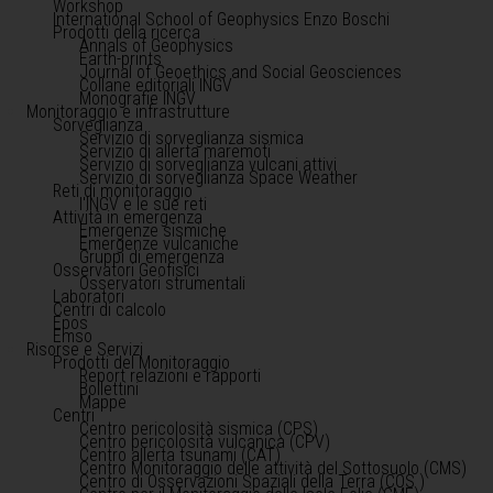
Workshop
International School of Geophysics Enzo Boschi
Prodotti della ricerca
Annals of Geophysics
Earth-prints
Journal of Geoethics and Social Geosciences
Collane editoriali INGV
Monografie INGV
Monitoraggio e infrastrutture
Sorveglianza
Servizio di sorveglianza sismica
Servizio di allerta maremoti
Servizio di sorveglianza vulcani attivi
Servizio di sorveglianza Space Weather
Reti di monitoraggio
l'INGV e le sue reti
Attività in emergenza
Emergenze sismiche
Emergenze vulcaniche
Gruppi di emergenza
Osservatori Geofisici
Osservatori strumentali
Laboratori
Centri di calcolo
Epos
Emso
Risorse e Servizi
Prodotti del Monitoraggio
Report relazioni e rapporti
Bollettini
Mappe
Centri
Centro pericolosità sismica (CPS)
Centro pericolosità vulcanica (CPV)
Centro allerta tsunami (CAT)
Centro Monitoraggio delle attività del Sottosuolo (CMS)
Centro di Osservazioni Spaziali della Terra (COS )