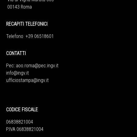
00143 Roma
RECAPITI TELEFONICI
Telefono +39 06518601
CONTATTI
Pec:
aoo.roma@pec.ingv.it
info@ingv.it
ufficiostampa@ingv.it
CODICE FISCALE
06838821004
P.IVA 06838821004