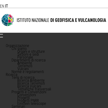
EN
IT
Organizzazione
Chi siamo
Organi e strutture
Sezioni e sedi
Personale
Dipartimenti di ricerca
Ambiente
Terremoti
Vulcani
Norme e regolamenti
Ricerca
Temi di ricerca
Ricerca Ambiente
Ricerca Terremoti
Ricerca Vulcani
Tematiche trasversali
Progetti e Convenzioni
Convenzioni
Progetti
Progetti PNRR
Einstein telescope
Seminari