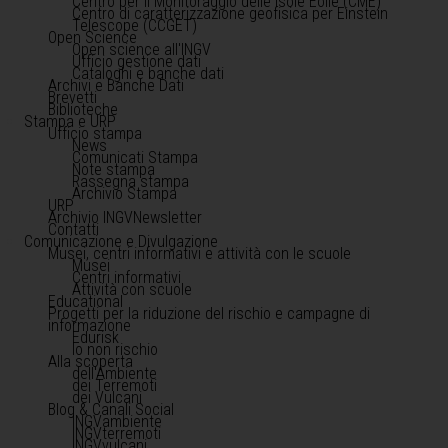
Centro per il Monitoraggio delle Isole Eolie (CME)
Centro di caratterizzazione geofisica per Einstein
Telescope (CCGET)
Open Science
Open science all'INGV
Ufficio gestione dati
Cataloghi e banche dati
Archivi e Banche Dati
Brevetti
Biblioteche
Stampa e URP
Ufficio stampa
News
Comunicati Stampa
Note stampa
Rassegna stampa
Archivio Stampa
URP
Archivio INGVNewsletter
Contatti
Comunicazione e Divulgazione
Musei, centri informativi e attività con le scuole
Musei
Centri informativi
Attività con scuole
Educational
Progetti per la riduzione del rischio e campagne di
informazione
Edurisk
Io non rischio
Alla scoperta
dell'Ambiente
dei Terremoti
dei Vulcani
Blog & Canali Social
INGVambiente
INGVterremoti
INGVvulcani