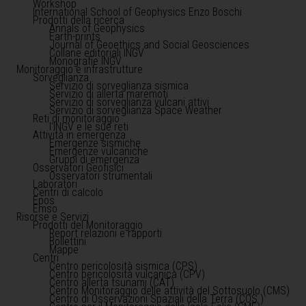
Workshop
International School of Geophysics Enzo Boschi
Prodotti della ricerca
Annals of Geophysics
Earth-prints
Journal of Geoethics and Social Geosciences
Collane editoriali INGV
Monografie INGV
Monitoraggio e infrastrutture
Sorveglianza
Servizio di sorveglianza sismica
Servizio di allerta maremoti
Servizio di sorveglianza vulcani attivi
Servizio di sorveglianza Space Weather
Reti di monitoraggio
l'INGV e le sue reti
Attività in emergenza
Emergenze sismiche
Emergenze vulcaniche
Gruppi di emergenza
Osservatori Geofisici
Osservatori strumentali
Laboratori
Centri di calcolo
Epos
Emso
Risorse e Servizi
Prodotti del Monitoraggio
Report relazioni e rapporti
Bollettini
Mappe
Centri
Centro pericolosità sismica (CPS)
Centro pericolosità vulcanica (CPV)
Centro allerta tsunami (CAT)
Centro Monitoraggio delle attività del Sottosuolo (CMS)
Centro di Osservazioni Spaziali della Terra (COS )