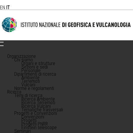
EN
IT
Organizzazione
Chi siamo
Organi e strutture
Sezioni e sedi
Personale
Dipartimenti di ricerca
Ambiente
Terremoti
Vulcani
Norme e regolamenti
Ricerca
Temi di ricerca
Ricerca Ambiente
Ricerca Terremoti
Ricerca Vulcani
Tematiche trasversali
Progetti e Convenzioni
Convenzioni
Progetti
Progetti PNRR
Einstein telescope
Seminari