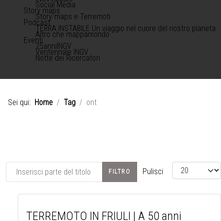
Social Media
Story maps
Story maps e Terremoti
Podcast
TERRA INSTABILE Un viaggio nel cuore del nostro pianeta
Altro che mappamondo
Eventi
25anniINGV
Ventennale INGV
Notte dei Ricercatori
Sei qui:
Home
Tag
ont
Inserisci parte del titolo
Visualizza #
Pulisci
FILTRO
TERREMOTO IN FRIULI | A 50 anni