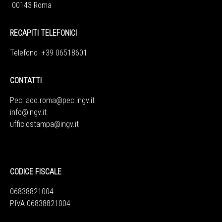
00143 Roma
RECAPITI TELEFONICI
Telefono +39 06518601
CONTATTI
Pec:
aoo.roma@pec.ingv.it
info@ingv.it
ufficiostampa@ingv.it
CODICE FISCALE
06838821004
P.IVA 06838821004