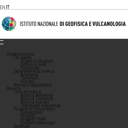
EN
IT
Organizzazione
Chi siamo
Organi e strutture
Sezioni e sedi
Personale
Dipartimenti di ricerca
Ambiente
Terremoti
Vulcani
Norme e regolamenti
Ricerca
Temi di ricerca
Ricerca Ambiente
Ricerca Terremoti
Ricerca Vulcani
Tematiche trasversali
Progetti e Convenzioni
Convenzioni
Progetti
Progetti PNRR
Einstein telescope
Seminari