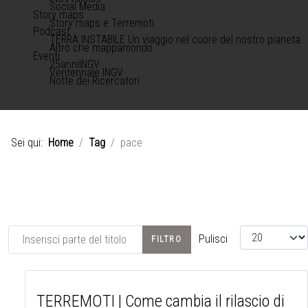
Social Media
Story maps
Story maps e Terremoti
Podcast
TERRA INSTABILE Un viaggio nel cuore del nostro pianeta
Altro che mappamondo
Eventi
25anniINGV
Ventennale INGV
Notte dei Ricercatori
Sei qui:
Home
Tag
pace
Inserisci parte del titolo
Visualizza #
Pulisci
FILTRO
TERREMOTI | Come cambia il rilascio di