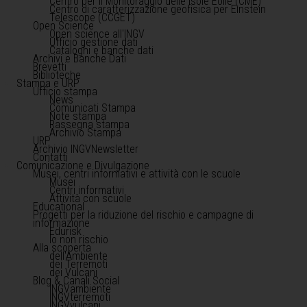
Centro per il Monitoraggio delle Isole Eolie (CME)
Centro di caratterizzazione geofisica per Einstein
Telescope (CCGET)
Open Science
Open science all'INGV
Ufficio gestione dati
Cataloghi e banche dati
Archivi e Banche Dati
Brevetti
Biblioteche
Stampa e URP
Ufficio stampa
News
Comunicati Stampa
Note stampa
Rassegna stampa
Archivio Stampa
URP
Archivio INGVNewsletter
Contatti
Comunicazione e Divulgazione
Musei, centri informativi e attività con le scuole
Musei
Centri informativi
Attività con scuole
Educational
Progetti per la riduzione del rischio e campagne di
informazione
Edurisk
Io non rischio
Alla scoperta
dell'Ambiente
dei Terremoti
dei Vulcani
Blog & Canali Social
INGVambiente
INGVterremoti
INGVvulcani