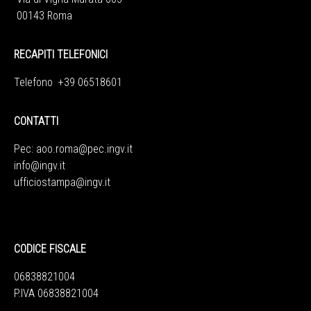
00143 Roma
RECAPITI TELEFONICI
Telefono +39 06518601
CONTATTI
Pec:
aoo.roma@pec.ingv.it
info@ingv.it
ufficiostampa@ingv.it
CODICE FISCALE
06838821004
P.IVA 06838821004