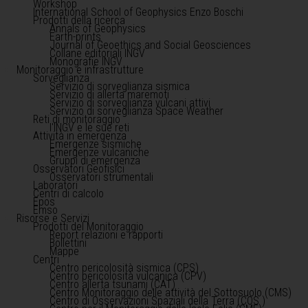
Workshop
International School of Geophysics Enzo Boschi
Prodotti della ricerca
Annals of Geophysics
Earth-prints
Journal of Geoethics and Social Geosciences
Collane editoriali INGV
Monografie INGV
Monitoraggio e infrastrutture
Sorveglianza
Servizio di sorveglianza sismica
Servizio di allerta maremoti
Servizio di sorveglianza vulcani attivi
Servizio di sorveglianza Space Weather
Reti di monitoraggio
l'INGV e le sue reti
Attività in emergenza
Emergenze sismiche
Emergenze vulcaniche
Gruppi di emergenza
Osservatori Geofisici
Osservatori strumentali
Laboratori
Centri di calcolo
Epos
Emso
Risorse e Servizi
Prodotti del Monitoraggio
Report relazioni e rapporti
Bollettini
Mappe
Centri
Centro pericolosità sismica (CPS)
Centro pericolosità vulcanica (CPV)
Centro allerta tsunami (CAT)
Centro Monitoraggio delle attività del Sottosuolo (CMS)
Centro di Osservazioni Spaziali della Terra (COS )