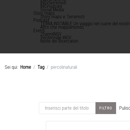
INGVterremoti
INGVvulcani
Social Media
Story maps
Story maps e Terremoti
Podcast
TERRA INSTABILE Un viaggio nel cuore del nostr
Altro che mappamondo
Eventi
25anniINGV
Ventennale INGV
Notte dei Ricercatori
Sei qui:
Home
Tag
percolinaturali
Inserisci parte del titolo
Pulisc
FILTRO