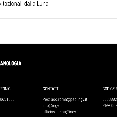
itazionali dalla Luna
EFONICI
CONTATTI
CODICE 
 06518601
Pec:
aoo.roma@pec.ingv.it
0683882
info@ingv.it
P.IVA 0
ufficiostampa@ingv.it