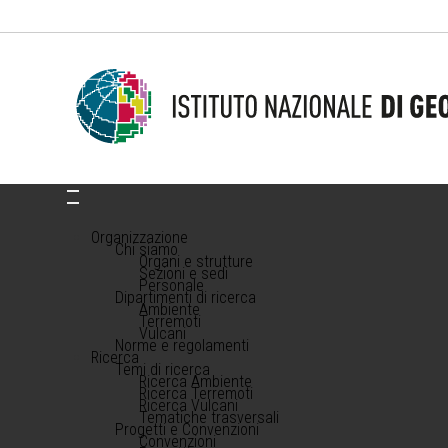
Organizzazione
Chi siamo
Organi e strutture
Sezioni e sedi
Personale
Dipartimenti di ricerca
Ambiente
Terremoti
Vulcani
Norme e regolamenti
Ricerca
Temi di ricerca
Ricerca Ambiente
Ricerca Terremoti
Ricerca Vulcani
Tematiche trasversali
Progetti e Convenzioni
Convenzioni