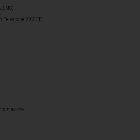
o (CMS)
)
)
ein Telescope (CCGET)
informazione