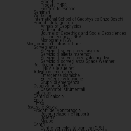
Progetti
Progetti PNRR
Einstein telescope
Seminari
Workshop
International School of Geophysics Enzo Boschi
Prodotti della ricerca
Annals of Geophysics
Earth-prints
Journal of Geoethics and Social Geosciences
Collane editoriali INGV
Monografie INGV
Monitoraggio e infrastrutture
Sorveglianza
Servizio di sorveglianza sismica
Servizio di allerta maremoti
Servizio di sorveglianza vulcani attivi
Servizio di sorveglianza Space Weather
Reti di monitoraggio
l'INGV e le sue reti
Attività in emergenza
Emergenze sismiche
Emergenze vulcaniche
Gruppi di emergenza
Osservatori Geofisici
Osservatori strumentali
Laboratori
Centri di calcolo
Epos
Emso
Risorse e Servizi
Prodotti del Monitoraggio
Report relazioni e rapporti
Bollettini
Mappe
Centri
Centro pericolosità sismica (CPS)