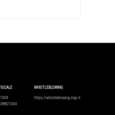
FISCALE
WHISTLEBLOWING
1004
https://whistleblowing.ingv.
it
6838821004