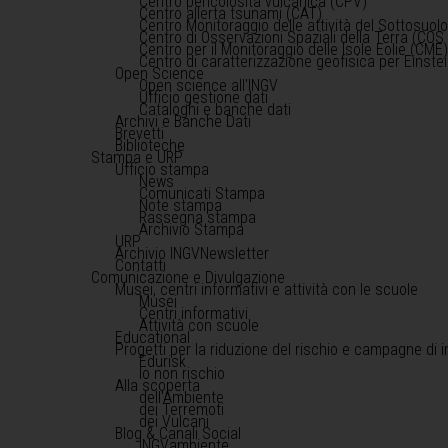
Centro pericolosità vulcanica (CPV)
Centro allerta tsunami (CAT)
Centro Monitoraggio delle attività del Sottosuol
Centro di Osservazioni Spaziali della Terra (COS 
Centro per il Monitoraggio delle Isole Eolie (CME
Centro di caratterizzazione geofisica per Einst
Open Science
Open science all'INGV
Ufficio gestione dati
Cataloghi e banche dati
Archivi e Banche Dati
Brevetti
Biblioteche
Stampa e URP
Ufficio stampa
News
Comunicati Stampa
Note stampa
Rassegna stampa
Archivio Stampa
URP
Archivio INGVNewsletter
Contatti
Comunicazione e Divulgazione
Musei, centri informativi e attività con le scuole
Musei
Centri informativi
Attività con scuole
Educational
Progetti per la riduzione del rischio e campagne di 
Edurisk
Io non rischio
Alla scoperta
dell'Ambiente
dei Terremoti
dei Vulcani
Blog & Canali Social
INGVambiente