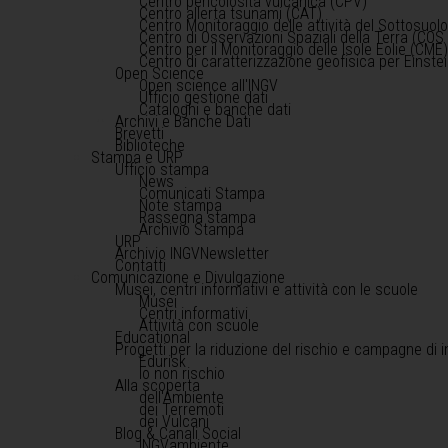
Centro pericolosità vulcanica (CPV)
Centro allerta tsunami (CAT)
Centro Monitoraggio delle attività del Sottosuol
Centro di Osservazioni Spaziali della Terra (COS 
Centro per il Monitoraggio delle Isole Eolie (CME
Centro di caratterizzazione geofisica per Einst
Open Science
Open science all'INGV
Ufficio gestione dati
Cataloghi e banche dati
Archivi e Banche Dati
Brevetti
Biblioteche
Stampa e URP
Ufficio stampa
News
Comunicati Stampa
Note stampa
Rassegna stampa
Archivio Stampa
URP
Archivio INGVNewsletter
Contatti
Comunicazione e Divulgazione
Musei, centri informativi e attività con le scuole
Musei
Centri informativi
Attività con scuole
Educational
Progetti per la riduzione del rischio e campagne di 
Edurisk
Io non rischio
Alla scoperta
dell'Ambiente
dei Terremoti
dei Vulcani
Blog & Canali Social
INGVambiente