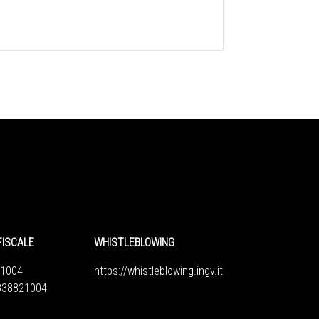
FISCALE
WHISTLEBLOWING
1004
https://whistleblowing.ingv.
it
6838821004