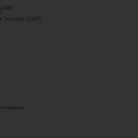
o (CMS)
)
)
ein Telescope (CCGET)
informazione