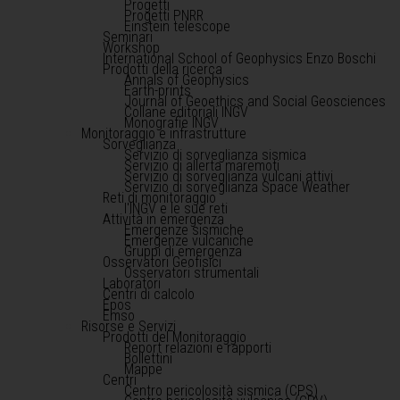
Progetti
Progetti PNRR
Einstein telescope
Seminari
Workshop
International School of Geophysics Enzo Boschi
Prodotti della ricerca
Annals of Geophysics
Earth-prints
Journal of Geoethics and Social Geosciences
Collane editoriali INGV
Monografie INGV
Monitoraggio e infrastrutture
Sorveglianza
Servizio di sorveglianza sismica
Servizio di allerta maremoti
Servizio di sorveglianza vulcani attivi
Servizio di sorveglianza Space Weather
Reti di monitoraggio
l'INGV e le sue reti
Attività in emergenza
Emergenze sismiche
Emergenze vulcaniche
Gruppi di emergenza
Osservatori Geofisici
Osservatori strumentali
Laboratori
Centri di calcolo
Epos
Emso
Risorse e Servizi
Prodotti del Monitoraggio
Report relazioni e rapporti
Bollettini
Mappe
Centri
Centro pericolosità sismica (CPS)