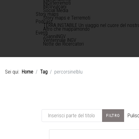
INGVterremoti
INGVvulcani
Social Media
Story maps
Story maps e Terremoti
Podcast
TERRA INSTABILE Un viaggio nel cuore del nostr
Altro che mappamondo
Eventi
25anniINGV
Ventennale INGV
Notte dei Ricercatori
Sei qui:
Home
Tag
percorsinelblu
Inserisci parte del titolo
Pulisc
FILTRO