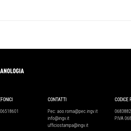
EFONICI
CONTATTI
CODICE 
 06518601
Pec:
aoo.roma@pec.ingv.it
0683882
info@ingv.it
P.IVA 0
ufficiostampa@ingv.it