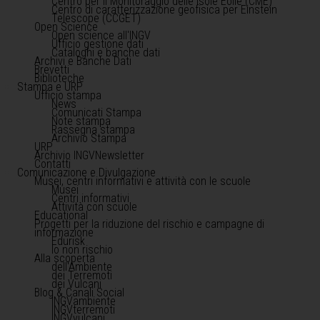
Centro per il Monitoraggio delle Isole Eolie (CME)
Centro di caratterizzazione geofisica per Einstein
Telescope (CCGET)
Open Science
Open science all'INGV
Ufficio gestione dati
Cataloghi e banche dati
Archivi e Banche Dati
Brevetti
Biblioteche
Stampa e URP
Ufficio stampa
News
Comunicati Stampa
Note stampa
Rassegna stampa
Archivio Stampa
URP
Archivio INGVNewsletter
Contatti
Comunicazione e Divulgazione
Musei, centri informativi e attività con le scuole
Musei
Centri informativi
Attività con scuole
Educational
Progetti per la riduzione del rischio e campagne di
informazione
Edurisk
Io non rischio
Alla scoperta
dell'Ambiente
dei Terremoti
dei Vulcani
Blog & Canali Social
INGVambiente
INGVterremoti
INGVvulcani