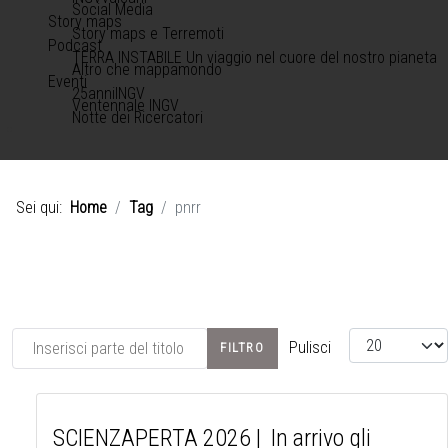
Social Media
Story maps
Story maps e Terremoti
Podcast
TERRA INSTABILE Un viaggio nel cuore del nostro pianeta
Altro che mappamondo
Eventi
25anniINGV
Ventennale INGV
Notte dei Ricercatori
Sei qui:
Home
Tag
pnrr
Inserisci parte del titolo
Visualizza #
Pulisci
FILTRO
SCIENZAPERTA 2026 | In arrivo gli