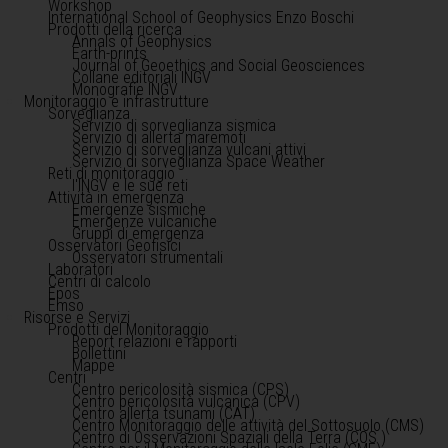
Workshop
International School of Geophysics Enzo Boschi
Prodotti della ricerca
Annals of Geophysics
Earth-prints
Journal of Geoethics and Social Geosciences
Collane editoriali INGV
Monografie INGV
Monitoraggio e infrastrutture
Sorveglianza
Servizio di sorveglianza sismica
Servizio di allerta maremoti
Servizio di sorveglianza vulcani attivi
Servizio di sorveglianza Space Weather
Reti di monitoraggio
l'INGV e le sue reti
Attività in emergenza
Emergenze sismiche
Emergenze vulcaniche
Gruppi di emergenza
Osservatori Geofisici
Osservatori strumentali
Laboratori
Centri di calcolo
Epos
Emso
Risorse e Servizi
Prodotti del Monitoraggio
Report relazioni e rapporti
Bollettini
Mappe
Centri
Centro pericolosità sismica (CPS)
Centro pericolosità vulcanica (CPV)
Centro allerta tsunami (CAT)
Centro Monitoraggio delle attività del Sottosuolo (CMS)
Centro di Osservazioni Spaziali della Terra (COS )