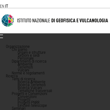
EN
IT
Organizzazione
Chi siamo
Organi e strutture
Sezioni e sedi
Personale
Dipartimenti di ricerca
Ambiente
Terremoti
Vulcani
Norme e regolamenti
Ricerca
Temi di ricerca
Ricerca Ambiente
Ricerca Terremoti
Ricerca Vulcani
Tematiche trasversali
Progetti e Convenzioni
Convenzioni
Progetti
Progetti PNRR
Einstein telescope
Seminari