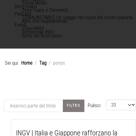
Social Media
Story maps
Story maps e Terremoti
Podcast
TERRA INSTABILE Un viaggio nel cuore del nostro pianeta
Altro che mappamondo
Eventi
25anniINGV
Ventennale INGV
Notte dei Ricercatori
Sei qui:
Home
Tag
ponys
Inserisci parte del titolo
Visualizza #
Pulisci
FILTRO
INGV | Italia e Giappone rafforzano la