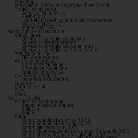
Workshop
International School of Geophysics Enzo Boschi
Prodotti della ricerca
Annals of Geophysics
Earth-prints
Journal of Geoethics and Social Geosciences
Collane editoriali INGV
Monografie INGV
Monitoraggio e infrastrutture
Sorveglianza
Servizio di sorveglianza sismica
Servizio di allerta maremoti
Servizio di sorveglianza vulcani attivi
Servizio di sorveglianza Space Weather
Reti di monitoraggio
l'INGV e le sue reti
Attività in emergenza
Emergenze sismiche
Emergenze vulcaniche
Gruppi di emergenza
Osservatori Geofisici
Osservatori strumentali
Laboratori
Centri di calcolo
Epos
Emso
Risorse e Servizi
Prodotti del Monitoraggio
Report relazioni e rapporti
Bollettini
Mappe
Centri
Centro pericolosità sismica (CPS)
Centro pericolosità vulcanica (CPV)
Centro allerta tsunami (CAT)
Centro Monitoraggio delle attività del Sottosuolo (CMS)
Centro di Osservazioni Spaziali della Terra (COS )