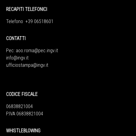
RECAPITI TELEFONICI
Telefono +39 06518601
CONTATTI
Pec:
aoo.roma@pec.ingv.it
info@ingv.it
ufficiostampa@ingv.it
CODICE FISCALE
06838821004
P.IVA 06838821004
WHISTLEBLOWING