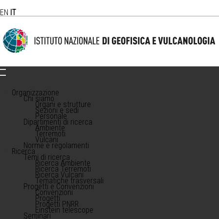
EN
IT
Organizzazione
Chi siamo
Organi e strutture
Sezioni e sedi
Personale
Dipartimenti di ricerca
Ambiente
Terremoti
Vulcani
Norme e regolamenti
Ricerca
Temi di ricerca
Ricerca Ambiente
Ricerca Terremoti
Ricerca Vulcani
Tematiche trasversali
Progetti e Convenzioni
Convenzioni
Progetti
Progetti PNRR
Einstein telescope
Seminari