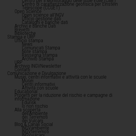
Centro per il Monitoraggio delle Isole Eolie (CME)
Centro di caratterizzazione geofisica per Einstein
Telescope (CCGET)
Open Science
Open science all'INGV
Ufficio gestione dati
Cataloghi e banche dati
Archivi e Banche Dati
Brevetti
Biblioteche
Stampa e URP
Ufficio stampa
News
Comunicati Stampa
Note stampa
Rassegna stampa
Archivio Stampa
URP
Archivio INGVNewsletter
Contatti
Comunicazione e Divulgazione
Musei, centri informativi e attività con le scuole
Musei
Centri informativi
Attività con scuole
Educational
Progetti per la riduzione del rischio e campagne di
informazione
Edurisk
Io non rischio
Alla scoperta
dell'Ambiente
dei Terremoti
dei Vulcani
Blog & Canali Social
INGVambiente
INGVterremoti
INGVvulcani