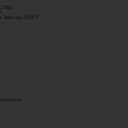
o (CMS)
)
)
ein Telescope (CCGET)
informazione