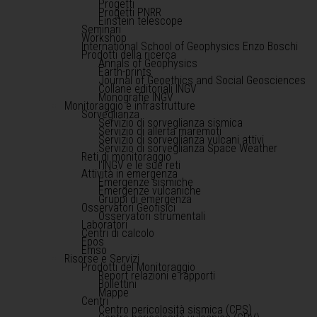
Progetti
Progetti PNRR
Einstein telescope
Seminari
Workshop
International School of Geophysics Enzo Boschi
Prodotti della ricerca
Annals of Geophysics
Earth-prints
Journal of Geoethics and Social Geosciences
Collane editoriali INGV
Monografie INGV
Monitoraggio e infrastrutture
Sorveglianza
Servizio di sorveglianza sismica
Servizio di allerta maremoti
Servizio di sorveglianza vulcani attivi
Servizio di sorveglianza Space Weather
Reti di monitoraggio
l'INGV e le sue reti
Attività in emergenza
Emergenze sismiche
Emergenze vulcaniche
Gruppi di emergenza
Osservatori Geofisici
Osservatori strumentali
Laboratori
Centri di calcolo
Epos
Emso
Risorse e Servizi
Prodotti del Monitoraggio
Report relazioni e rapporti
Bollettini
Mappe
Centri
Centro pericolosità sismica (CPS)