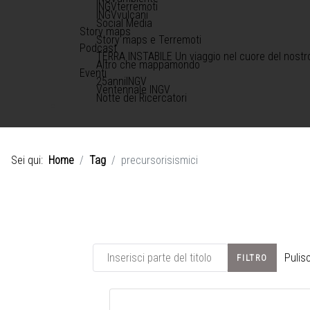
INGVterremoti
INGVvulcani
Social Media
Story maps
Story maps e Terremoti
Podcast
TERRA INSTABILE Un viaggio nel cuore del nostr
Altro che mappamondo
Eventi
25anniINGV
Ventennale INGV
Notte dei Ricercatori
Sei qui:
Home
Tag
precursorisismici
Inserisci parte del titolo
Pulisc
FILTRO