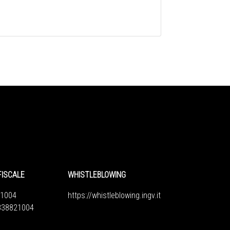
FISCALE
WHISTLEBLOWING
1004
https://whistleblowing.ingv.
it
6838821004