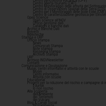
Centro pericolosità vulcanica (CPV)
Centro allerta tsunami (CAT)
Centro Monitoraggio delle attività del Sottosuol
Centro di Osservazioni Spaziali della Terra (COS 
Centro per il Monitoraggio delle Isole Eolie (CME
Centro di caratterizzazione geofisica per Einst
Open Science
Open science all'INGV
Ufficio gestione dati
Cataloghi e banche dati
Archivi e Banche Dati
Brevetti
Biblioteche
Stampa e URP
Ufficio stampa
News
Comunicati Stampa
Note stampa
Rassegna stampa
Archivio Stampa
URP
Archivio INGVNewsletter
Contatti
Comunicazione e Divulgazione
Musei, centri informativi e attività con le scuole
Musei
Centri informativi
Attività con scuole
Educational
Progetti per la riduzione del rischio e campagne di 
Edurisk
Io non rischio
Alla scoperta
dell'Ambiente
dei Terremoti
dei Vulcani
Blog & Canali Social
INGVambiente