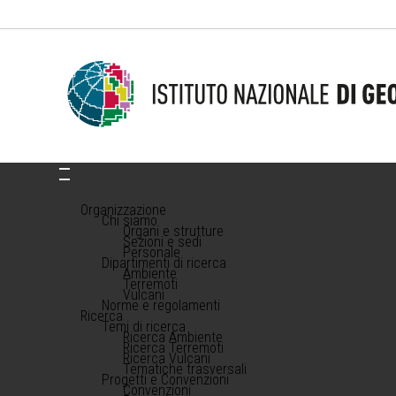
Organizzazione
Chi siamo
Organi e strutture
Sezioni e sedi
Personale
Dipartimenti di ricerca
Ambiente
Terremoti
Vulcani
Norme e regolamenti
Ricerca
Temi di ricerca
Ricerca Ambiente
Ricerca Terremoti
Ricerca Vulcani
Tematiche trasversali
Progetti e Convenzioni
Convenzioni