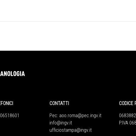
EFONICI
CONTATTI
CODICE 
 06518601
Pec:
aoo.roma@pec.ingv.it
0683882
info@ingv.it
P.IVA 0
ufficiostampa@ingv.it