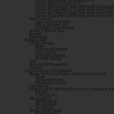
Centro pericolosità vulcanica (CPV)
Centro allerta tsunami (CAT)
Centro Monitoraggio delle attività del Sottosuol
Centro di Osservazioni Spaziali della Terra (COS 
Centro per il Monitoraggio delle Isole Eolie (CME
Centro di caratterizzazione geofisica per Einst
Open Science
Open science all'INGV
Ufficio gestione dati
Cataloghi e banche dati
Archivi e Banche Dati
Brevetti
Biblioteche
Stampa e URP
Ufficio stampa
News
Comunicati Stampa
Note stampa
Rassegna stampa
Archivio Stampa
URP
Archivio INGVNewsletter
Contatti
Comunicazione e Divulgazione
Musei, centri informativi e attività con le scuole
Musei
Centri informativi
Attività con scuole
Educational
Progetti per la riduzione del rischio e campagne di 
Edurisk
Io non rischio
Alla scoperta
dell'Ambiente
dei Terremoti
dei Vulcani
Blog & Canali Social
INGVambiente