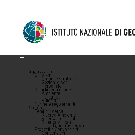
Organizzazione
Chi siamo
Organi e strutture
Sezioni e sedi
Personale
Dipartimenti di ricerca
Ambiente
Terremoti
Vulcani
Norme e regolamenti
Ricerca
Temi di ricerca
Ricerca Ambiente
Ricerca Terremoti
Ricerca Vulcani
Tematiche trasversali
Progetti e Convenzioni
Convenzioni