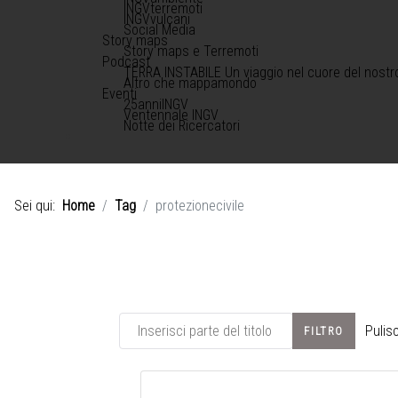
INGVterremoti
INGVvulcani
Social Media
Story maps
Story maps e Terremoti
Podcast
TERRA INSTABILE Un viaggio nel cuore del nostr
Altro che mappamondo
Eventi
25anniINGV
Ventennale INGV
Notte dei Ricercatori
Sei qui:
Home
Tag
protezionecivile
Inserisci parte del titolo
Pulisc
FILTRO