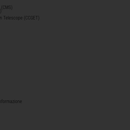
o (CMS)
)
)
ein Telescope (CCGET)
informazione