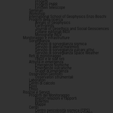
Progetti
Progetti PNRR
Einstein telescope
Seminari
Workshop
International School of Geophysics Enzo Boschi
Prodotti della ricerca
Annals of Geophysics
Earth-prints
Journal of Geoethics and Social Geosciences
Collane editoriali INGV
Monografie INGV
Monitoraggio e infrastrutture
Sorveglianza
Servizio di sorveglianza sismica
Servizio di allerta maremoti
Servizio di sorveglianza vulcani attivi
Servizio di sorveglianza Space Weather
Reti di monitoraggio
l'INGV e le sue reti
Attività in emergenza
Emergenze sismiche
Emergenze vulcaniche
Gruppi di emergenza
Osservatori Geofisici
Osservatori strumentali
Laboratori
Centri di calcolo
Epos
Emso
Risorse e Servizi
Prodotti del Monitoraggio
Report relazioni e rapporti
Bollettini
Mappe
Centri
Centro pericolosità sismica (CPS)