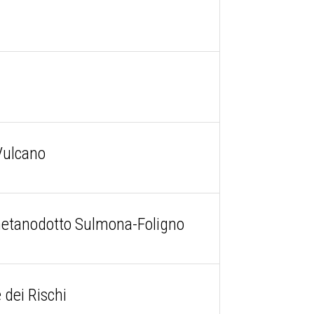
 Vulcano
l metanodotto Sulmona-Foligno
dei Rischi