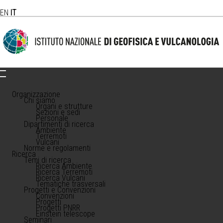
EN
IT
Organizzazione
Chi siamo
Organi e strutture
Sezioni e sedi
Personale
Dipartimenti di ricerca
Ambiente
Terremoti
Vulcani
Norme e regolamenti
Ricerca
Temi di ricerca
Ricerca Ambiente
Ricerca Terremoti
Ricerca Vulcani
Tematiche trasversali
Progetti e Convenzioni
Convenzioni
Progetti
Progetti PNRR
Einstein telescope
Seminari