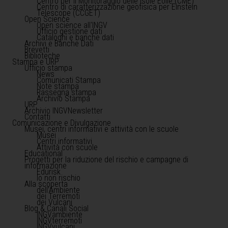
Centro per il Monitoraggio delle Isole Eolie (CME)
Centro di caratterizzazione geofisica per Einstein
Telescope (CCGET)
Open Science
Open science all'INGV
Ufficio gestione dati
Cataloghi e banche dati
Archivi e Banche Dati
Brevetti
Biblioteche
Stampa e URP
Ufficio stampa
News
Comunicati Stampa
Note stampa
Rassegna stampa
Archivio Stampa
URP
Archivio INGVNewsletter
Contatti
Comunicazione e Divulgazione
Musei, centri informativi e attività con le scuole
Musei
Centri informativi
Attività con scuole
Educational
Progetti per la riduzione del rischio e campagne di
informazione
Edurisk
Io non rischio
Alla scoperta
dell'Ambiente
dei Terremoti
dei Vulcani
Blog & Canali Social
INGVambiente
INGVterremoti
INGVvulcani