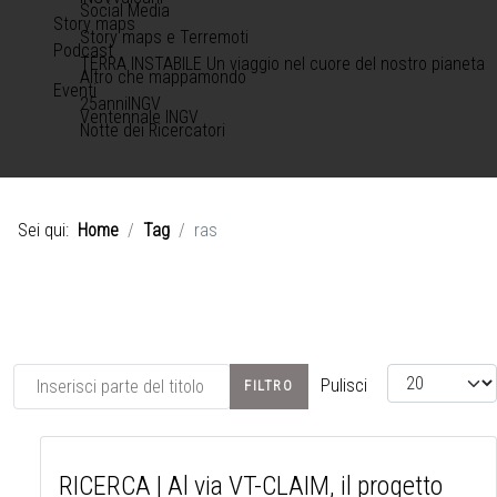
Social Media
Story maps
Story maps e Terremoti
Podcast
TERRA INSTABILE Un viaggio nel cuore del nostro pianeta
Altro che mappamondo
Eventi
25anniINGV
Ventennale INGV
Notte dei Ricercatori
Sei qui:
Home
Tag
ras
Inserisci parte del titolo
Visualizza #
Pulisci
FILTRO
RICERCA | Al via VT-CLAIM, il progetto