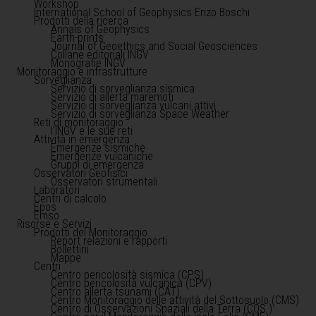
Workshop
International School of Geophysics Enzo Boschi
Prodotti della ricerca
Annals of Geophysics
Earth-prints
Journal of Geoethics and Social Geosciences
Collane editoriali INGV
Monografie INGV
Monitoraggio e infrastrutture
Sorveglianza
Servizio di sorveglianza sismica
Servizio di allerta maremoti
Servizio di sorveglianza vulcani attivi
Servizio di sorveglianza Space Weather
Reti di monitoraggio
l'INGV e le sue reti
Attività in emergenza
Emergenze sismiche
Emergenze vulcaniche
Gruppi di emergenza
Osservatori Geofisici
Osservatori strumentali
Laboratori
Centri di calcolo
Epos
Emso
Risorse e Servizi
Prodotti del Monitoraggio
Report relazioni e rapporti
Bollettini
Mappe
Centri
Centro pericolosità sismica (CPS)
Centro pericolosità vulcanica (CPV)
Centro allerta tsunami (CAT)
Centro Monitoraggio delle attività del Sottosuolo (CMS)
Centro di Osservazioni Spaziali della Terra (COS )