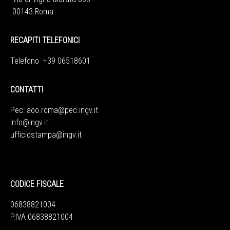
00143 Roma
RECAPITI TELEFONICI
Telefono +39 06518601
CONTATTI
Pec:
aoo.roma@pec.ingv.it
info@ingv.it
ufficiostampa@ingv.it
CODICE FISCALE
06838821004
P.IVA 06838821004