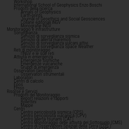
Workshop
International School of Geophysics Enzo Boschi
Prodotti della ricerca
Annals of Geophysics
Earth-prints
Journal of Geoethics and Social Geosciences
Collane editoriali INGV
Monografie INGV
Monitoraggio e infrastrutture
Sorveglianza
Servizio di sorveglianza sismica
Servizio di allerta maremoti
Servizio di sorveglianza vulcani attivi
Servizio di sorveglianza Space Weather
Reti di monitoraggio
l'INGV e le sue reti
Attività in emergenza
Emergenze sismiche
Emergenze vulcaniche
Gruppi di emergenza
Osservatori Geofisici
Osservatori strumentali
Laboratori
Centri di calcolo
Epos
Emso
Risorse e Servizi
Prodotti del Monitoraggio
Report relazioni e rapporti
Bollettini
Mappe
Centri
Centro pericolosità sismica (CPS)
Centro pericolosità vulcanica (CPV)
Centro allerta tsunami (CAT)
Centro Monitoraggio delle attività del Sottosuolo (CMS)
Centro di Osservazioni Spaziali della Terra (COS )