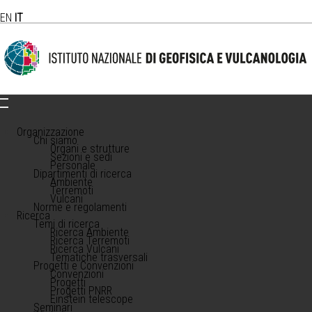
EN
IT
Organizzazione
Chi siamo
Organi e strutture
Sezioni e sedi
Personale
Dipartimenti di ricerca
Ambiente
Terremoti
Vulcani
Norme e regolamenti
Ricerca
Temi di ricerca
Ricerca Ambiente
Ricerca Terremoti
Ricerca Vulcani
Tematiche trasversali
Progetti e Convenzioni
Convenzioni
Progetti
Progetti PNRR
Einstein telescope
Seminari