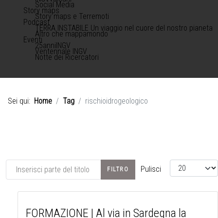
Social Media
Story maps
Story maps e Terremoti
Podcast
TERRA INSTABILE Un viaggio nel cuore del nostro pianeta
Altro che mappamondo
Eventi
25anniINGV
Ventennale INGV
Notte dei Ricercatori
Sei qui:
Home
Tag
rischioidrogeologico
Inserisci parte del titolo
Visualizza #
Pulisci
FILTRO
FORMAZIONE | Al via in Sardegna la