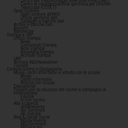
Centro per il Monitoraggio delle Isole Eolie (CME)
Centro di caratterizzazione geofisica per Einstein
Telescope (CCGET)
Open Science
Open science all'INGV
Ufficio gestione dati
Cataloghi e banche dati
Archivi e Banche Dati
Brevetti
Biblioteche
Stampa e URP
Ufficio stampa
News
Comunicati Stampa
Note stampa
Rassegna stampa
Archivio Stampa
URP
Archivio INGVNewsletter
Contatti
Comunicazione e Divulgazione
Musei, centri informativi e attività con le scuole
Musei
Centri informativi
Attività con scuole
Educational
Progetti per la riduzione del rischio e campagne di
informazione
Edurisk
Io non rischio
Alla scoperta
dell'Ambiente
dei Terremoti
dei Vulcani
Blog & Canali Social
INGVambiente
INGVterremoti
INGVvulcani